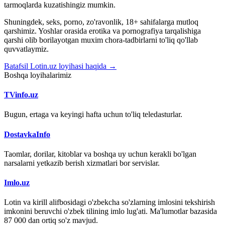
tarmoqlarda kuzatishingiz mumkin.
Shuningdek, seks, porno, zo'ravonlik, 18+ sahifalarga mutloq
qarshimiz. Yoshlar orasida erotika va pornografiya tarqalishiga
qarshi olib borilayotgan muxim chora-tadbirlarni to'liq qo'llab
quvvatlaymiz.
Batafsil Lotin.uz loyihasi haqida →
Boshqa loyihalarimiz
TVinfo.uz
Bugun, ertaga va keyingi hafta uchun to'liq teledasturlar.
DostavkaInfo
Taomlar, dorilar, kitoblar va boshqa uy uchun kerakli bo'lgan
narsalarni yetkazib berish xizmatlari bor servislar.
Imlo.uz
Lotin va kirill alifbosidagi o'zbekcha so'zlarning imlosini tekshirish
imkonini beruvchi o'zbek tilining imlo lug'ati. Ma'lumotlar bazasida
87 000 dan ortiq so'z mavjud.