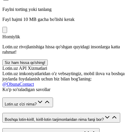
Faylni torting yoki tanlang
Fayl hajmi 10 MB gacha bo'lishi kerak
Homiylik
Lotin.uz rivojlanishiga hissa qo'shgan quyidagi insonlarga katta
rahmat!
Siz ham hissa qo'shing!
Lotin.uz API Xizmatlari
Lotin.uz imkoniyatlaridan o'z vebsaytingiz, mobil ilova va boshqa
joylarda foydalanish uchun biz bilan bog'laning:
@ObunaContact
Ko'p so'raladigan savollar
Lotin.uz o'zi nima?
Boshqa lotin-kirill, kirill-lotin tarjimonlaridan nima farqi bor?