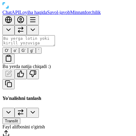
Chat
API
Loyiha haqida
Savol-javob
Minnatdorchilik
O‘
o‘
G‘
g‘
’
Bu yerda natija chiqadi :)
Yo'nalishni tanlash
Translit
Fayl alifbosini o'girish