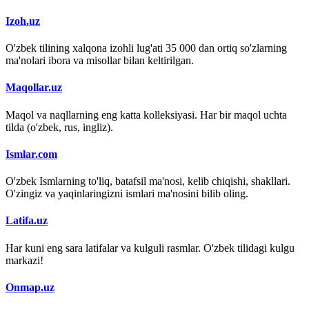
Izoh.uz
O'zbek tilining xalqona izohli lug'ati 35 000 dan ortiq so'zlarning
ma'nolari ibora va misollar bilan keltirilgan.
Maqollar.uz
Maqol va naqllarning eng katta kolleksiyasi. Har bir maqol uchta
tilda (o'zbek, rus, ingliz).
Ismlar.com
O'zbek Ismlarning to'liq, batafsil ma'nosi, kelib chiqishi, shakllari.
O'zingiz va yaqinlaringizni ismlari ma'nosini bilib oling.
Latifa.uz
Har kuni eng sara latifalar va kulguli rasmlar. O'zbek tilidagi kulgu
markazi!
Onmap.uz