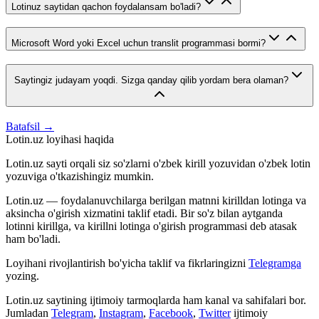
Lotinuz saytidan qachon foydalansam bo'ladi?
Microsoft Word yoki Excel uchun translit programmasi bormi?
Saytingiz judayam yoqdi. Sizga qanday qilib yordam bera olaman?
Batafsil →
Lotin.uz loyihasi haqida
Lotin.uz sayti orqali siz so'zlarni o'zbek kirill yozuvidan o'zbek lotin
yozuviga o'tkazishingiz mumkin.
Lotin.uz — foydalanuvchilarga berilgan matnni kirilldan lotinga va
aksincha o'girish xizmatini taklif etadi. Bir so'z bilan aytganda
lotinni kirillga, va kirillni lotinga o'girish programmasi deb atasak
ham bo'ladi.
Loyihani rivojlantirish bo'yicha taklif va fikrlaringizni
Telegramga
yozing.
Lotin.uz saytining ijtimoiy tarmoqlarda ham kanal va sahifalari bor.
Jumladan
Telegram
,
Instagram
,
Facebook
,
Twitter
ijtimoiy