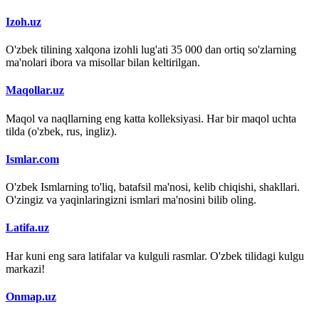
Izoh.uz
O'zbek tilining xalqona izohli lug'ati 35 000 dan ortiq so'zlarning
ma'nolari ibora va misollar bilan keltirilgan.
Maqollar.uz
Maqol va naqllarning eng katta kolleksiyasi. Har bir maqol uchta
tilda (o'zbek, rus, ingliz).
Ismlar.com
O'zbek Ismlarning to'liq, batafsil ma'nosi, kelib chiqishi, shakllari.
O'zingiz va yaqinlaringizni ismlari ma'nosini bilib oling.
Latifa.uz
Har kuni eng sara latifalar va kulguli rasmlar. O'zbek tilidagi kulgu
markazi!
Onmap.uz