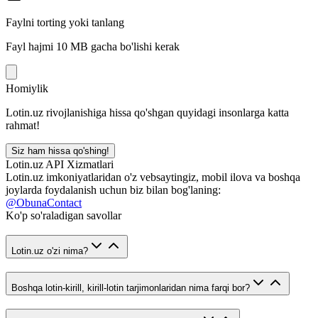
Faylni torting yoki tanlang
Fayl hajmi 10 MB gacha bo'lishi kerak
Homiylik
Lotin.uz rivojlanishiga hissa qo'shgan quyidagi insonlarga katta
rahmat!
Siz ham hissa qo'shing!
Lotin.uz API Xizmatlari
Lotin.uz imkoniyatlaridan o'z vebsaytingiz, mobil ilova va boshqa
joylarda foydalanish uchun biz bilan bog'laning:
@ObunaContact
Ko'p so'raladigan savollar
Lotin.uz o'zi nima?
Boshqa lotin-kirill, kirill-lotin tarjimonlaridan nima farqi bor?