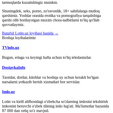
tarmoqlarda kuzatishingiz mumkin.
Shuningdek, seks, porno, zo'ravonlik, 18+ sahifalarga mutloq
qarshimiz. Yoshlar orasida erotika va pornografiya tarqalishiga
qarshi olib borilayotgan muxim chora-tadbirlarni to'liq qo'llab
quvvatlaymiz.
Batafsil Lotin.uz loyihasi haqida →
Boshqa loyihalarimiz
TVinfo.uz
Bugun, ertaga va keyingi hafta uchun to'liq teledasturlar.
DostavkaInfo
Taomlar, dorilar, kitoblar va boshqa uy uchun kerakli bo'lgan
narsalarni yetkazib berish xizmatlari bor servislar.
Imlo.uz
Lotin va kirill alifbosidagi o'zbekcha so'zlarning imlosini tekshirish
imkonini beruvchi o'zbek tilining imlo lug'ati. Ma'lumotlar bazasida
87 000 dan ortiq so'z mavjud.