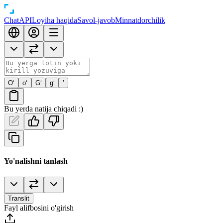
Chat
API
Loyiha haqida
Savol-javob
Minnatdorchilik
O‘
o‘
G‘
g‘
’
Bu yerda natija chiqadi :)
Yo'nalishni tanlash
Translit
Fayl alifbosini o'girish