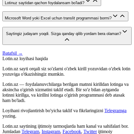
Lotinuz saytidan qachon foydalansam bo'ladi?
Microsoft Word yoki Excel uchun translit programmasi bormi?
Saytingiz judayam yoqdi. Sizga qanday qilib yordam bera olaman?
Batafsil →
Lotin.uz loyihasi haqida
Lotin.uz sayti orqali siz so'zlarni o'zbek kirill yozuvidan o'zbek lotin
yozuviga o'tkazishingiz mumkin.
Lotin.uz — foydalanuvchilarga berilgan matnni kirilldan lotinga va
aksincha o'girish xizmatini taklif etadi. Bir so'z bilan aytganda
lotinni kirillga, va kirillni lotinga o'girish programmasi deb atasak
ham bo'ladi.
Loyihani rivojlantirish bo'yicha taklif va fikrlaringizni
Telegramga
yozing.
Lotin.uz saytining ijtimoiy tarmoqlarda ham kanal va sahifalari bor.
Jumladan
Telegram
,
Instagram
,
Facebook
,
Twitter
ijtimoiy