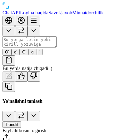
Chat
API
Loyiha haqida
Savol-javob
Minnatdorchilik
O‘
o‘
G‘
g‘
’
Bu yerda natija chiqadi :)
Yo'nalishni tanlash
Translit
Fayl alifbosini o'girish