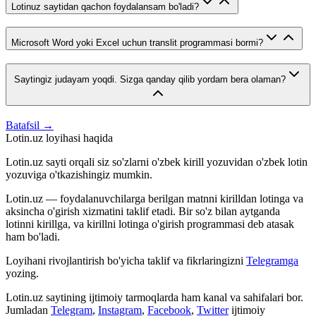
Lotinuz saytidan qachon foydalansam bo'ladi?
Microsoft Word yoki Excel uchun translit programmasi bormi?
Saytingiz judayam yoqdi. Sizga qanday qilib yordam bera olaman?
Batafsil →
Lotin.uz loyihasi haqida
Lotin.uz sayti orqali siz so'zlarni o'zbek kirill yozuvidan o'zbek lotin
yozuviga o'tkazishingiz mumkin.
Lotin.uz — foydalanuvchilarga berilgan matnni kirilldan lotinga va
aksincha o'girish xizmatini taklif etadi. Bir so'z bilan aytganda
lotinni kirillga, va kirillni lotinga o'girish programmasi deb atasak
ham bo'ladi.
Loyihani rivojlantirish bo'yicha taklif va fikrlaringizni
Telegramga
yozing.
Lotin.uz saytining ijtimoiy tarmoqlarda ham kanal va sahifalari bor.
Jumladan
Telegram
,
Instagram
,
Facebook
,
Twitter
ijtimoiy