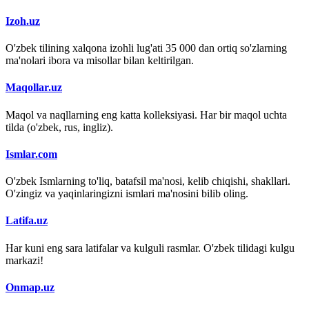
Izoh.uz
O'zbek tilining xalqona izohli lug'ati 35 000 dan ortiq so'zlarning
ma'nolari ibora va misollar bilan keltirilgan.
Maqollar.uz
Maqol va naqllarning eng katta kolleksiyasi. Har bir maqol uchta
tilda (o'zbek, rus, ingliz).
Ismlar.com
O'zbek Ismlarning to'liq, batafsil ma'nosi, kelib chiqishi, shakllari.
O'zingiz va yaqinlaringizni ismlari ma'nosini bilib oling.
Latifa.uz
Har kuni eng sara latifalar va kulguli rasmlar. O'zbek tilidagi kulgu
markazi!
Onmap.uz