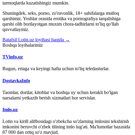
tarmoqlarda kuzatishingiz mumkin.
Shuningdek, seks, porno, zo'ravonlik, 18+ sahifalarga mutloq
qarshimiz. Yoshlar orasida erotika va pornografiya tarqalishiga
qarshi olib borilayotgan muxim chora-tadbirlarni to'liq qo'llab
quvvatlaymiz.
Batafsil Lotin.uz loyihasi haqida →
Boshqa loyihalarimiz
TVinfo.uz
Bugun, ertaga va keyingi hafta uchun to'liq teledasturlar.
DostavkaInfo
Taomlar, dorilar, kitoblar va boshqa uy uchun kerakli bo'lgan
narsalarni yetkazib berish xizmatlari bor servislar.
Imlo.uz
Lotin va kirill alifbosidagi o'zbekcha so'zlarning imlosini tekshirish
imkonini beruvchi o'zbek tilining imlo lug'ati. Ma'lumotlar bazasida
87 000 dan ortiq so'z mavjud.