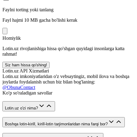
Faylni torting yoki tanlang
Fayl hajmi 10 MB gacha bo'lishi kerak
Homiylik
Lotin.uz rivojlanishiga hissa qo'shgan quyidagi insonlarga katta
rahmat!
Siz ham hissa qo'shing!
Lotin.uz API Xizmatlari
Lotin.uz imkoniyatlaridan o'z vebsaytingiz, mobil ilova va boshqa
joylarda foydalanish uchun biz bilan bog'laning:
@ObunaContact
Ko'p so'raladigan savollar
Lotin.uz o'zi nima?
Boshqa lotin-kirill, kirill-lotin tarjimonlaridan nima farqi bor?