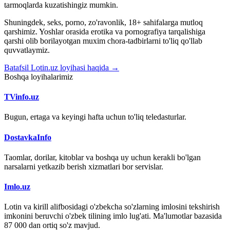
tarmoqlarda kuzatishingiz mumkin.
Shuningdek, seks, porno, zo'ravonlik, 18+ sahifalarga mutloq
qarshimiz. Yoshlar orasida erotika va pornografiya tarqalishiga
qarshi olib borilayotgan muxim chora-tadbirlarni to'liq qo'llab
quvvatlaymiz.
Batafsil Lotin.uz loyihasi haqida →
Boshqa loyihalarimiz
TVinfo.uz
Bugun, ertaga va keyingi hafta uchun to'liq teledasturlar.
DostavkaInfo
Taomlar, dorilar, kitoblar va boshqa uy uchun kerakli bo'lgan
narsalarni yetkazib berish xizmatlari bor servislar.
Imlo.uz
Lotin va kirill alifbosidagi o'zbekcha so'zlarning imlosini tekshirish
imkonini beruvchi o'zbek tilining imlo lug'ati. Ma'lumotlar bazasida
87 000 dan ortiq so'z mavjud.