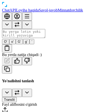
Chat
API
Loyiha haqida
Savol-javob
Minnatdorchilik
O‘
o‘
G‘
g‘
’
Bu yerda natija chiqadi :)
Yo'nalishni tanlash
Translit
Fayl alifbosini o'girish