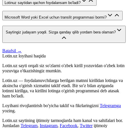
Lotinuz saytidan qachon foydalansam bo'ladi?
Microsoft Word yoki Excel uchun translit programmasi bormi?
Saytingiz judayam yoqdi. Sizga qanday qilib yordam bera olaman?
Batafsil →
Lotin.uz loyihasi haqida
Lotin.uz sayti orqali siz so'zlarni o'zbek kirill yozuvidan o'zbek lotin
yozuviga o'tkazishingiz mumkin.
Lotin.uz — foydalanuvchilarga berilgan matnni kirilldan lotinga va
aksincha o'girish xizmatini taklif etadi. Bir so'z bilan aytganda
lotinni kirillga, va kirillni lotinga o'girish programmasi deb atasak
ham bo'ladi.
Loyihani rivojlantirish bo'yicha taklif va fikrlaringizni
Telegramga
yozing.
Lotin.uz saytining ijtimoiy tarmoqlarda ham kanal va sahifalari bor.
Jumladan
Telegram
,
Instagram
,
Facebook
,
Twitter
ijtimoiy