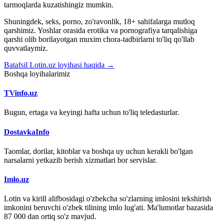
tarmoqlarda kuzatishingiz mumkin.
Shuningdek, seks, porno, zo'ravonlik, 18+ sahifalarga mutloq
qarshimiz. Yoshlar orasida erotika va pornografiya tarqalishiga
qarshi olib borilayotgan muxim chora-tadbirlarni to'liq qo'llab
quvvatlaymiz.
Batafsil Lotin.uz loyihasi haqida →
Boshqa loyihalarimiz
TVinfo.uz
Bugun, ertaga va keyingi hafta uchun to'liq teledasturlar.
DostavkaInfo
Taomlar, dorilar, kitoblar va boshqa uy uchun kerakli bo'lgan
narsalarni yetkazib berish xizmatlari bor servislar.
Imlo.uz
Lotin va kirill alifbosidagi o'zbekcha so'zlarning imlosini tekshirish
imkonini beruvchi o'zbek tilining imlo lug'ati. Ma'lumotlar bazasida
87 000 dan ortiq so'z mavjud.