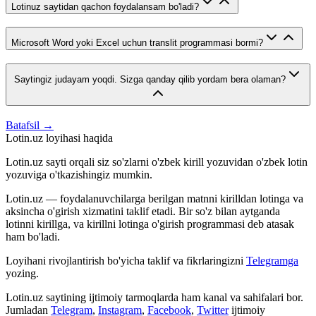
Lotinuz saytidan qachon foydalansam bo'ladi?
Microsoft Word yoki Excel uchun translit programmasi bormi?
Saytingiz judayam yoqdi. Sizga qanday qilib yordam bera olaman?
Batafsil →
Lotin.uz loyihasi haqida
Lotin.uz sayti orqali siz so'zlarni o'zbek kirill yozuvidan o'zbek lotin
yozuviga o'tkazishingiz mumkin.
Lotin.uz — foydalanuvchilarga berilgan matnni kirilldan lotinga va
aksincha o'girish xizmatini taklif etadi. Bir so'z bilan aytganda
lotinni kirillga, va kirillni lotinga o'girish programmasi deb atasak
ham bo'ladi.
Loyihani rivojlantirish bo'yicha taklif va fikrlaringizni
Telegramga
yozing.
Lotin.uz saytining ijtimoiy tarmoqlarda ham kanal va sahifalari bor.
Jumladan
Telegram
,
Instagram
,
Facebook
,
Twitter
ijtimoiy