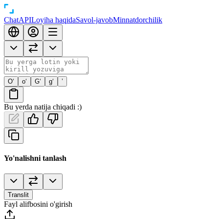
Chat
API
Loyiha haqida
Savol-javob
Minnatdorchilik
O‘
o‘
G‘
g‘
’
Bu yerda natija chiqadi :)
Yo'nalishni tanlash
Translit
Fayl alifbosini o'girish