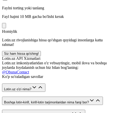
Faylni torting yoki tanlang
Fayl hajmi 10 MB gacha bo'lishi kerak
Homiylik
Lotin.uz rivojlanishiga hissa qo'shgan quyidagi insonlarga katta
rahmat!
Siz ham hissa qo'shing!
Lotin.uz API Xizmatlari
Lotin.uz imkoniyatlaridan o'z vebsaytingiz, mobil ilova va boshqa
joylarda foydalanish uchun biz bilan bog'laning:
@ObunaContact
Ko'p so'raladigan savollar
Lotin.uz o'zi nima?
Boshqa lotin-kirill, kirill-lotin tarjimonlaridan nima farqi bor?