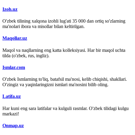
Izoh.uz
O'zbek tilining xalqona izohli lug'ati 35 000 dan ortiq so'zlarning
ma'nolari ibora va misollar bilan keltirilgan.
Maqollar.uz
Maqol va naqllarning eng katta kolleksiyasi. Har bir maqol uchta
tilda (o'zbek, rus, ingliz).
Ismlar.com
O'zbek Ismlarning to'liq, batafsil ma'nosi, kelib chiqishi, shakllari.
O'zingiz va yaqinlaringizni ismlari ma'nosini bilib oling.
Latifa.uz
Har kuni eng sara latifalar va kulguli rasmlar. O'zbek tilidagi kulgu
markazi!
Onmap.uz