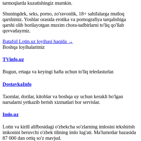
tarmoqlarda kuzatishingiz mumkin.
Shuningdek, seks, porno, zo'ravonlik, 18+ sahifalarga mutloq
qarshimiz. Yoshlar orasida erotika va pornografiya tarqalishiga
qarshi olib borilayotgan muxim chora-tadbirlarni to'liq qo'llab
quvvatlaymiz.
Batafsil Lotin.uz loyihasi haqida →
Boshqa loyihalarimiz
TVinfo.uz
Bugun, ertaga va keyingi hafta uchun to'liq teledasturlar.
DostavkaInfo
Taomlar, dorilar, kitoblar va boshqa uy uchun kerakli bo'lgan
narsalarni yetkazib berish xizmatlari bor servislar.
Imlo.uz
Lotin va kirill alifbosidagi o'zbekcha so'zlarning imlosini tekshirish
imkonini beruvchi o'zbek tilining imlo lug'ati. Ma'lumotlar bazasida
87 000 dan ortiq so'z mavjud.