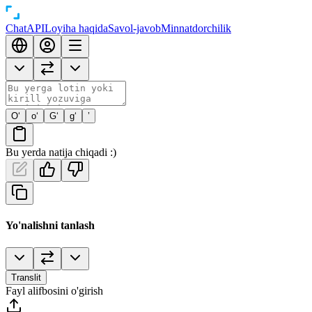
Chat
API
Loyiha haqida
Savol-javob
Minnatdorchilik
O‘
o‘
G‘
g‘
’
Bu yerda natija chiqadi :)
Yo'nalishni tanlash
Translit
Fayl alifbosini o'girish