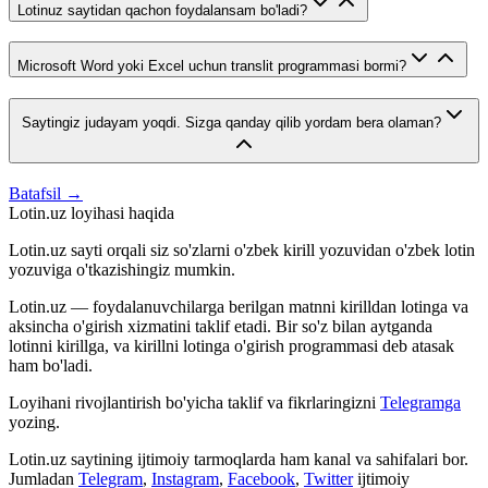
Lotinuz saytidan qachon foydalansam bo'ladi?
Microsoft Word yoki Excel uchun translit programmasi bormi?
Saytingiz judayam yoqdi. Sizga qanday qilib yordam bera olaman?
Batafsil →
Lotin.uz loyihasi haqida
Lotin.uz sayti orqali siz so'zlarni o'zbek kirill yozuvidan o'zbek lotin
yozuviga o'tkazishingiz mumkin.
Lotin.uz — foydalanuvchilarga berilgan matnni kirilldan lotinga va
aksincha o'girish xizmatini taklif etadi. Bir so'z bilan aytganda
lotinni kirillga, va kirillni lotinga o'girish programmasi deb atasak
ham bo'ladi.
Loyihani rivojlantirish bo'yicha taklif va fikrlaringizni
Telegramga
yozing.
Lotin.uz saytining ijtimoiy tarmoqlarda ham kanal va sahifalari bor.
Jumladan
Telegram
,
Instagram
,
Facebook
,
Twitter
ijtimoiy