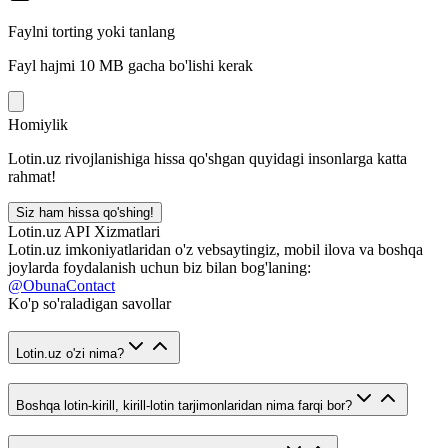
Faylni torting yoki tanlang
Fayl hajmi 10 MB gacha bo'lishi kerak
Homiylik
Lotin.uz rivojlanishiga hissa qo'shgan quyidagi insonlarga katta
rahmat!
Siz ham hissa qo'shing!
Lotin.uz API Xizmatlari
Lotin.uz imkoniyatlaridan o'z vebsaytingiz, mobil ilova va boshqa
joylarda foydalanish uchun biz bilan bog'laning:
@ObunaContact
Ko'p so'raladigan savollar
Lotin.uz o'zi nima?
Boshqa lotin-kirill, kirill-lotin tarjimonlaridan nima farqi bor?