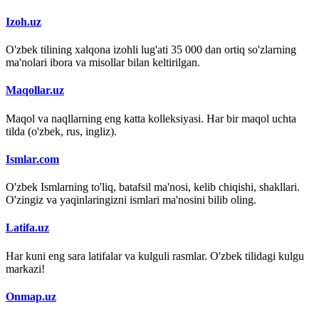
Izoh.uz
O'zbek tilining xalqona izohli lug'ati 35 000 dan ortiq so'zlarning
ma'nolari ibora va misollar bilan keltirilgan.
Maqollar.uz
Maqol va naqllarning eng katta kolleksiyasi. Har bir maqol uchta
tilda (o'zbek, rus, ingliz).
Ismlar.com
O'zbek Ismlarning to'liq, batafsil ma'nosi, kelib chiqishi, shakllari.
O'zingiz va yaqinlaringizni ismlari ma'nosini bilib oling.
Latifa.uz
Har kuni eng sara latifalar va kulguli rasmlar. O'zbek tilidagi kulgu
markazi!
Onmap.uz