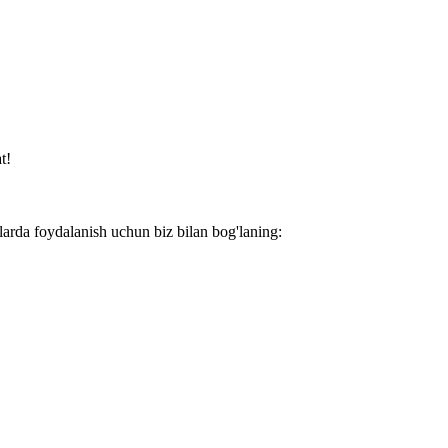
t!
larda foydalanish uchun biz bilan bog'laning: