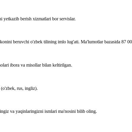
i yetkazib berish xizmatlari bor servislar.
imkonini beruvchi o'zbek tilining imlo lug'ati. Ma'lumotlar bazasida 87 0
lari ibora va misollar bilan keltirilgan.
o'zbek, rus, ingliz).
zingiz va yaqinlaringizni ismlari ma'nosini bilib oling.