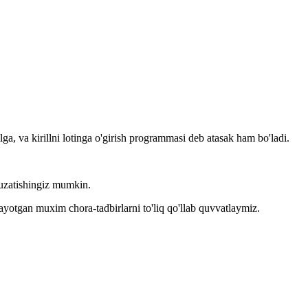
llga, va kirillni lotinga o'girish programmasi deb atasak ham bo'ladi.
kuzatishingiz mumkin.
layotgan muxim chora-tadbirlarni to'liq qo'llab quvvatlaymiz.