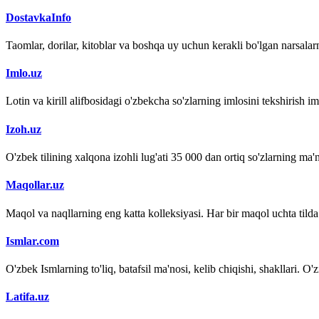
DostavkaInfo
Taomlar, dorilar, kitoblar va boshqa uy uchun kerakli bo'lgan narsalarn
Imlo.uz
Lotin va kirill alifbosidagi o'zbekcha so'zlarning imlosini tekshirish 
Izoh.uz
O'zbek tilining xalqona izohli lug'ati 35 000 dan ortiq so'zlarning ma'no
Maqollar.uz
Maqol va naqllarning eng katta kolleksiyasi. Har bir maqol uchta tilda (
Ismlar.com
O'zbek Ismlarning to'liq, batafsil ma'nosi, kelib chiqishi, shakllari. O'
Latifa.uz