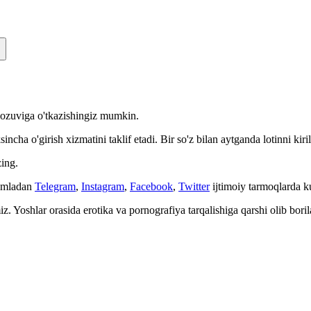
n yozuviga o'tkazishingiz mumkin.
cha o'girish xizmatini taklif etadi. Bir so'z bilan aytganda lotinni kiri
ing.
Jumladan
Telegram
,
Instagram
,
Facebook
,
Twitter
ijtimoiy tarmoqlarda 
. Yoshlar orasida erotika va pornografiya tarqalishiga qarshi olib bori