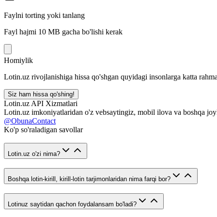
Faylni torting yoki tanlang
Fayl hajmi 10 MB gacha bo'lishi kerak
Homiylik
Lotin.uz rivojlanishiga hissa qo'shgan quyidagi insonlarga katta rahma
Siz ham hissa qo'shing!
Lotin.uz API Xizmatlari
Lotin.uz imkoniyatlaridan o'z vebsaytingiz, mobil ilova va boshqa joy
@ObunaContact
Ko'p so'raladigan savollar
Lotin.uz o'zi nima?
Boshqa lotin-kirill, kirill-lotin tarjimonlaridan nima farqi bor?
Lotinuz saytidan qachon foydalansam bo'ladi?