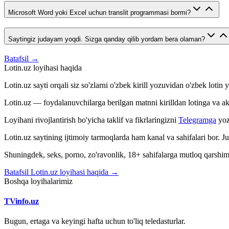
Microsoft Word yoki Excel uchun translit programmasi bormi?
Saytingiz judayam yoqdi. Sizga qanday qilib yordam bera olaman?
Batafsil →
Lotin.uz loyihasi haqida
Lotin.uz sayti orqali siz so'zlarni o'zbek kirill yozuvidan o'zbek loti
Lotin.uz — foydalanuvchilarga berilgan matnni kirilldan lotinga va aksin
Loyihani rivojlantirish bo'yicha taklif va fikrlaringizni
Telegramga
yoz
Lotin.uz saytining ijtimoiy tarmoqlarda ham kanal va sahifalari bor. 
Shuningdek, seks, porno, zo'ravonlik, 18+ sahifalarga mutloq qarshimiz
Batafsil Lotin.uz loyihasi haqida →
Boshqa loyihalarimiz
TVinfo.uz
Bugun, ertaga va keyingi hafta uchun to'liq teledasturlar.