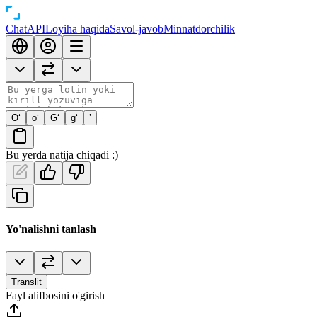
Chat
API
Loyiha haqida
Savol-javob
Minnatdorchilik
O‘
o‘
G‘
g‘
’
Bu yerda natija chiqadi :)
Yo'nalishni tanlash
Translit
Fayl alifbosini o'girish