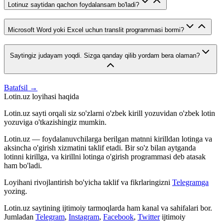
Lotinuz saytidan qachon foydalansam bo'ladi?
Microsoft Word yoki Excel uchun translit programmasi bormi?
Saytingiz judayam yoqdi. Sizga qanday qilib yordam bera olaman?
Batafsil →
Lotin.uz loyihasi haqida
Lotin.uz sayti orqali siz so'zlarni o'zbek kirill yozuvidan o'zbek lotin
yozuviga o'tkazishingiz mumkin.
Lotin.uz — foydalanuvchilarga berilgan matnni kirilldan lotinga va
aksincha o'girish xizmatini taklif etadi. Bir so'z bilan aytganda
lotinni kirillga, va kirillni lotinga o'girish programmasi deb atasak
ham bo'ladi.
Loyihani rivojlantirish bo'yicha taklif va fikrlaringizni
Telegramga
yozing.
Lotin.uz saytining ijtimoiy tarmoqlarda ham kanal va sahifalari bor.
Jumladan
Telegram
,
Instagram
,
Facebook
,
Twitter
ijtimoiy