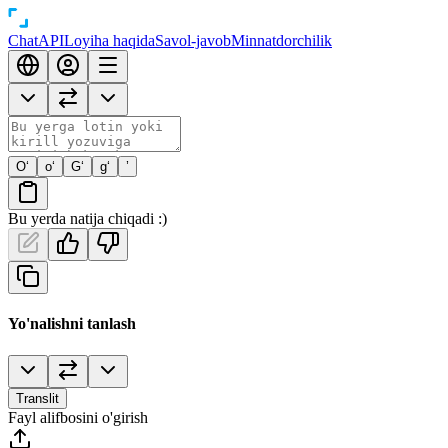
Chat
API
Loyiha haqida
Savol-javob
Minnatdorchilik
O‘
o‘
G‘
g‘
’
Bu yerda natija chiqadi :)
Yo'nalishni tanlash
Translit
Fayl alifbosini o'girish