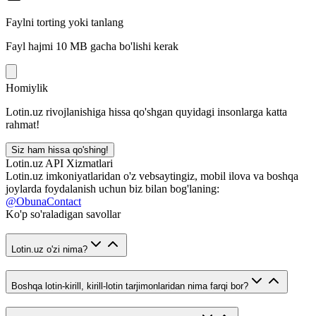
Faylni torting yoki tanlang
Fayl hajmi 10 MB gacha bo'lishi kerak
Homiylik
Lotin.uz rivojlanishiga hissa qo'shgan quyidagi insonlarga katta
rahmat!
Siz ham hissa qo'shing!
Lotin.uz API Xizmatlari
Lotin.uz imkoniyatlaridan o'z vebsaytingiz, mobil ilova va boshqa
joylarda foydalanish uchun biz bilan bog'laning:
@ObunaContact
Ko'p so'raladigan savollar
Lotin.uz o'zi nima?
Boshqa lotin-kirill, kirill-lotin tarjimonlaridan nima farqi bor?