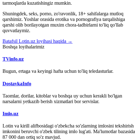
tarmoqlarda kuzatishingiz mumkin.
Shuningdek, seks, porno, zo'ravonlik, 18+ sahifalarga mutloq
qarshimiz. Yoshlar orasida erotika va pornografiya tarqalishiga
qarshi olib borilayotgan muxim chora-tadbirlarni to'liq qo'llab
quvvatlaymiz.
Batafsil Lotin.uz loyihasi haqida →
Boshqa loyihalarimiz
TVinfo.uz
Bugun, ertaga va keyingi hafta uchun to'liq teledasturlar.
DostavkaInfo
Taomlar, dorilar, kitoblar va boshqa uy uchun kerakli bo'lgan
narsalarni yetkazib berish xizmatlari bor servislar.
Imlo.uz
Lotin va kirill alifbosidagi o'zbekcha so'zlarning imlosini tekshirish
imkonini beruvchi o'zbek tilining imlo lug'ati. Ma'lumotlar bazasida
87 000 dan ortiq so'z mavjud.