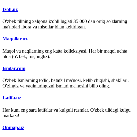
Izoh.uz
O'zbek tilining xalqona izohli lug'ati 35 000 dan ortiq so'zlarning
ma'nolari ibora va misollar bilan keltirilgan.
Maqollar.uz
Maqol va naqllarning eng katta kolleksiyasi. Har bir maqol uchta
tilda (o'zbek, rus, ingliz).
Ismlar.com
O'zbek Ismlarning to'liq, batafsil ma'nosi, kelib chiqishi, shakllari.
O'zingiz va yaqinlaringizni ismlari ma'nosini bilib oling.
Latifa.uz
Har kuni eng sara latifalar va kulguli rasmlar. O'zbek tilidagi kulgu
markazi!
Onmap.uz