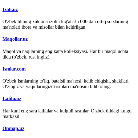
Izoh.uz
O'zbek tilining xalqona izohli lug'ati 35 000 dan ortiq so'zlarning
ma'nolari ibora va misollar bilan keltirilgan.
Maqollar.uz
Maqol va naqllarning eng katta kolleksiyasi. Har bir maqol uchta
tilda (o'zbek, rus, ingliz).
Ismlar.com
O'zbek Ismlarning to'liq, batafsil ma'nosi, kelib chiqishi, shakllari.
O'zingiz va yaqinlaringizni ismlari ma'nosini bilib oling.
Latifa.uz
Har kuni eng sara latifalar va kulguli rasmlar. O'zbek tilidagi kulgu
markazi!
Onmap.uz