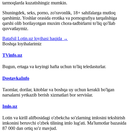
tarmoqlarda kuzatishingiz mumkin.
Shuningdek, seks, porno, zo'ravonlik, 18+ sahifalarga mutloq
qarshimiz. Yoshlar orasida erotika va pornografiya tarqalishiga
qarshi olib borilayotgan muxim chora-tadbirlarni to'liq qo'llab
quvvatlaymiz.
Batafsil Lotin.uz loyihasi haqida →
Boshqa loyihalarimiz
TVinfo.uz
Bugun, ertaga va keyingi hafta uchun to'liq teledasturlar.
DostavkaInfo
Taomlar, dorilar, kitoblar va boshqa uy uchun kerakli bo'lgan
narsalarni yetkazib berish xizmatlari bor servislar.
Imlo.uz
Lotin va kirill alifbosidagi o'zbekcha so'zlarning imlosini tekshirish
imkonini beruvchi o'zbek tilining imlo lug'ati. Ma'lumotlar bazasida
87 000 dan ortiq so'z mavjud.