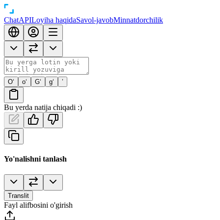
Chat
API
Loyiha haqida
Savol-javob
Minnatdorchilik
O‘
o‘
G‘
g‘
’
Bu yerda natija chiqadi :)
Yo'nalishni tanlash
Translit
Fayl alifbosini o'girish