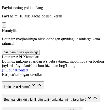
Faylni torting yoki tanlang
Fayl hajmi 10 MB gacha bo'lishi kerak
Homiylik
Lotin.uz rivojlanishiga hissa qo'shgan quyidagi insonlarga katta
rahmat!
Siz ham hissa qo'shing!
Lotin.uz API Xizmatlari
Lotin.uz imkoniyatlaridan o'z vebsaytingiz, mobil ilova va boshqa
joylarda foydalanish uchun biz bilan bog'laning:
@ObunaContact
Ko'p so'raladigan savollar
Lotin.uz o'zi nima?
Boshqa lotin-kirill, kirill-lotin tarjimonlaridan nima farqi bor?