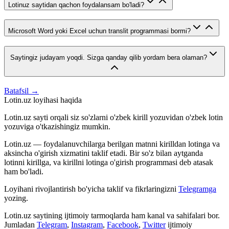
Lotinuz saytidan qachon foydalansam bo'ladi?
Microsoft Word yoki Excel uchun translit programmasi bormi?
Saytingiz judayam yoqdi. Sizga qanday qilib yordam bera olaman?
Batafsil →
Lotin.uz loyihasi haqida
Lotin.uz sayti orqali siz so'zlarni o'zbek kirill yozuvidan o'zbek lotin
yozuviga o'tkazishingiz mumkin.
Lotin.uz — foydalanuvchilarga berilgan matnni kirilldan lotinga va
aksincha o'girish xizmatini taklif etadi. Bir so'z bilan aytganda
lotinni kirillga, va kirillni lotinga o'girish programmasi deb atasak
ham bo'ladi.
Loyihani rivojlantirish bo'yicha taklif va fikrlaringizni
Telegramga
yozing.
Lotin.uz saytining ijtimoiy tarmoqlarda ham kanal va sahifalari bor.
Jumladan
Telegram
,
Instagram
,
Facebook
,
Twitter
ijtimoiy