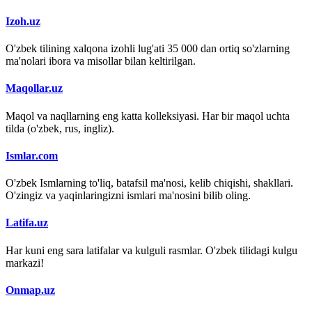
Izoh.uz
O'zbek tilining xalqona izohli lug'ati 35 000 dan ortiq so'zlarning
ma'nolari ibora va misollar bilan keltirilgan.
Maqollar.uz
Maqol va naqllarning eng katta kolleksiyasi. Har bir maqol uchta
tilda (o'zbek, rus, ingliz).
Ismlar.com
O'zbek Ismlarning to'liq, batafsil ma'nosi, kelib chiqishi, shakllari.
O'zingiz va yaqinlaringizni ismlari ma'nosini bilib oling.
Latifa.uz
Har kuni eng sara latifalar va kulguli rasmlar. O'zbek tilidagi kulgu
markazi!
Onmap.uz