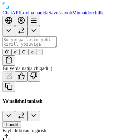
Chat
API
Loyiha haqida
Savol-javob
Minnatdorchilik
O‘
o‘
G‘
g‘
’
Bu yerda natija chiqadi :)
Yo'nalishni tanlash
Translit
Fayl alifbosini o'girish