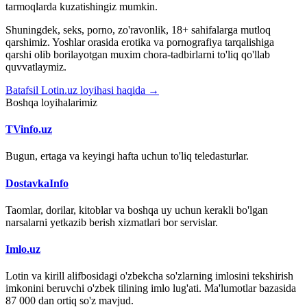
tarmoqlarda kuzatishingiz mumkin.
Shuningdek, seks, porno, zo'ravonlik, 18+ sahifalarga mutloq
qarshimiz. Yoshlar orasida erotika va pornografiya tarqalishiga
qarshi olib borilayotgan muxim chora-tadbirlarni to'liq qo'llab
quvvatlaymiz.
Batafsil Lotin.uz loyihasi haqida →
Boshqa loyihalarimiz
TVinfo.uz
Bugun, ertaga va keyingi hafta uchun to'liq teledasturlar.
DostavkaInfo
Taomlar, dorilar, kitoblar va boshqa uy uchun kerakli bo'lgan
narsalarni yetkazib berish xizmatlari bor servislar.
Imlo.uz
Lotin va kirill alifbosidagi o'zbekcha so'zlarning imlosini tekshirish
imkonini beruvchi o'zbek tilining imlo lug'ati. Ma'lumotlar bazasida
87 000 dan ortiq so'z mavjud.