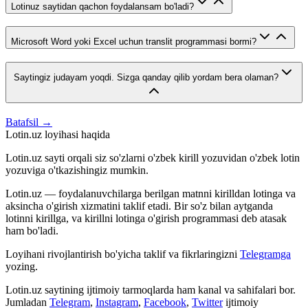
Lotinuz saytidan qachon foydalansam bo'ladi?
Microsoft Word yoki Excel uchun translit programmasi bormi?
Saytingiz judayam yoqdi. Sizga qanday qilib yordam bera olaman?
Batafsil →
Lotin.uz loyihasi haqida
Lotin.uz sayti orqali siz so'zlarni o'zbek kirill yozuvidan o'zbek lotin
yozuviga o'tkazishingiz mumkin.
Lotin.uz — foydalanuvchilarga berilgan matnni kirilldan lotinga va
aksincha o'girish xizmatini taklif etadi. Bir so'z bilan aytganda
lotinni kirillga, va kirillni lotinga o'girish programmasi deb atasak
ham bo'ladi.
Loyihani rivojlantirish bo'yicha taklif va fikrlaringizni
Telegramga
yozing.
Lotin.uz saytining ijtimoiy tarmoqlarda ham kanal va sahifalari bor.
Jumladan
Telegram
,
Instagram
,
Facebook
,
Twitter
ijtimoiy