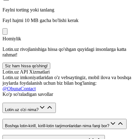
Faylni torting yoki tanlang
Fayl hajmi 10 MB gacha bo'lishi kerak
Homiylik
Lotin.uz rivojlanishiga hissa qo'shgan quyidagi insonlarga katta
rahmat!
Siz ham hissa qo'shing!
Lotin.uz API Xizmatlari
Lotin.uz imkoniyatlaridan o'z vebsaytingiz, mobil ilova va boshqa
joylarda foydalanish uchun biz bilan bog'laning:
@ObunaContact
Ko'p so'raladigan savollar
Lotin.uz o'zi nima?
Boshqa lotin-kirill, kirill-lotin tarjimonlaridan nima farqi bor?