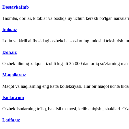
DostavkaInfo
Taomlar, dorilar, kitoblar va boshqa uy uchun kerakli bo'lgan narsalarn
Imlo.uz
Lotin va kirill alifbosidagi o'zbekcha so'zlarning imlosini tekshirish 
Izoh.uz
O'zbek tilining xalqona izohli lug'ati 35 000 dan ortiq so'zlarning ma'no
Maqollar.uz
Maqol va naqllarning eng katta kolleksiyasi. Har bir maqol uchta tilda (
Ismlar.com
O'zbek Ismlarning to'liq, batafsil ma'nosi, kelib chiqishi, shakllari. O'
Latifa.uz