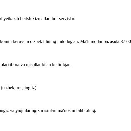
i yetkazib berish xizmatlari bor servislar.
imkonini beruvchi o'zbek tilining imlo lug'ati. Ma'lumotlar bazasida 87 0
lari ibora va misollar bilan keltirilgan.
o'zbek, rus, ingliz).
zingiz va yaqinlaringizni ismlari ma'nosini bilib oling.