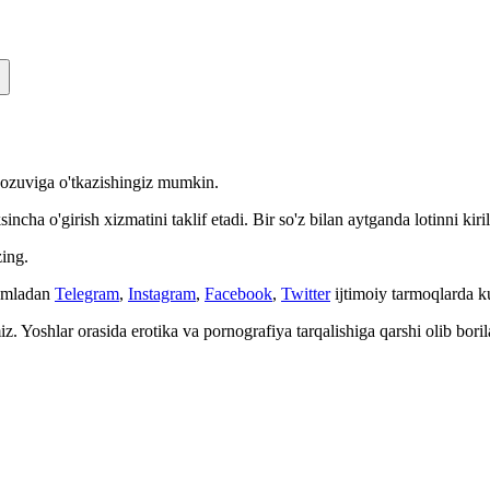
n yozuviga o'tkazishingiz mumkin.
cha o'girish xizmatini taklif etadi. Bir so'z bilan aytganda lotinni kiri
ing.
Jumladan
Telegram
,
Instagram
,
Facebook
,
Twitter
ijtimoiy tarmoqlarda 
. Yoshlar orasida erotika va pornografiya tarqalishiga qarshi olib bori