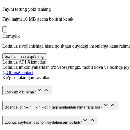
Faylni torting yoki tanlang
Fayl hajmi 10 MB gacha bo'lishi kerak
Homiylik
Lotin.uz rivojlanishiga hissa qo'shgan quyidagi insonlarga katta rahma
Siz ham hissa qo'shing!
Lotin.uz API Xizmatlari
Lotin.uz imkoniyatlaridan o'z vebsaytingiz, mobil ilova va boshqa joy
@ObunaContact
Ko'p so'raladigan savollar
Lotin.uz o'zi nima?
Boshqa lotin-kirill, kirill-lotin tarjimonlaridan nima farqi bor?
Lotinuz saytidan qachon foydalansam bo'ladi?