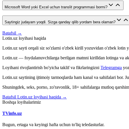
Microsoft Word yoki Excel uchun translit programmasi bormi?
Saytingiz judayam yoqdi. Sizga qanday qilib yordam bera olaman?
Batafsil →
Lotin.uz loyihasi haqida
Lotin.uz sayti orqali siz so'zlarni o'zbek kirill yozuvidan o'zbek loti
Lotin.uz — foydalanuvchilarga berilgan matnni kirilldan lotinga va aksin
Loyihani rivojlantirish bo'yicha taklif va fikrlaringizni
Telegramga
yoz
Lotin.uz saytining ijtimoiy tarmoqlarda ham kanal va sahifalari bor. 
Shuningdek, seks, porno, zo'ravonlik, 18+ sahifalarga mutloq qarshimiz
Batafsil Lotin.uz loyihasi haqida →
Boshqa loyihalarimiz
TVinfo.uz
Bugun, ertaga va keyingi hafta uchun to'liq teledasturlar.