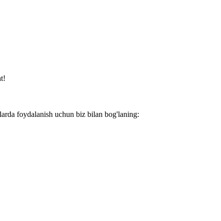
t!
larda foydalanish uchun biz bilan bog'laning: