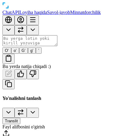
Chat
API
Loyiha haqida
Savol-javob
Minnatdorchilik
O‘
o‘
G‘
g‘
’
Bu yerda natija chiqadi :)
Yo'nalishni tanlash
Translit
Fayl alifbosini o'girish