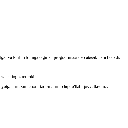
llga, va kirillni lotinga o'girish programmasi deb atasak ham bo'ladi.
kuzatishingiz mumkin.
layotgan muxim chora-tadbirlarni to'liq qo'llab quvvatlaymiz.