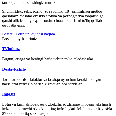
tarmoqlarda kuzatishingiz mumkin.
Shuningdek, seks, porno, zo'ravonlik, 18+ sahifalarga mutloq
qarshimiz. Yoshlar orasida erotika va pornografiya tarqalishiga
qarshi olib borilayotgan muxim chora-tadbirlarni to'liq qo'llab
quvvatlaymiz.
Batafsil Lotin.uz loyihasi haqida →
Boshqa loyihalarimiz
TVinfo.uz
Bugun, ertaga va keyingi hafta uchun to'liq teledasturlar.
DostavkaInfo
Taomlar, dorilar, kitoblar va boshqa uy uchun kerakli bo'lgan
narsalarni yetkazib berish xizmatlari bor servislar.
Imlo.uz
Lotin va kirill alifbosidagi o'zbekcha so'zlarning imlosini tekshirish
imkonini beruvchi o'zbek tilining imlo lug'ati. Ma'lumotlar bazasida
87 000 dan ortiq so'z mavjud.