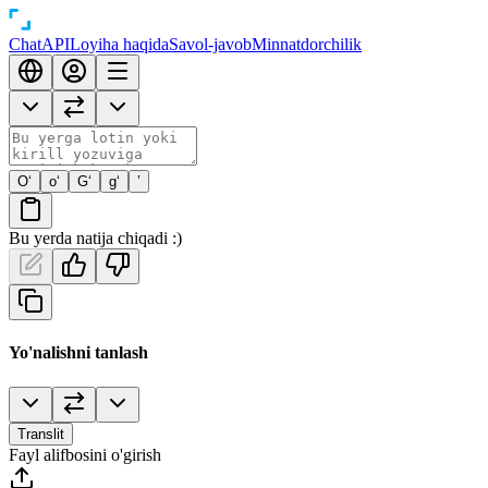
Chat
API
Loyiha haqida
Savol-javob
Minnatdorchilik
O‘
o‘
G‘
g‘
’
Bu yerda natija chiqadi :)
Yo'nalishni tanlash
Translit
Fayl alifbosini o'girish