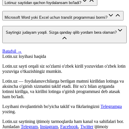
Lotinuz saytidan qachon foydalansam bo'ladi?
Microsoft Word yoki Excel uchun translit programmasi bormi?
Saytingiz judayam yoqdi. Sizga qanday qilib yordam bera olaman?
Batafsil →
Lotin.uz loyihasi haqida
Lotin.uz sayti orqali siz so'zlarni o'zbek kirill yozuvidan o'zbek lotin
yozuviga o'tkazishingiz mumkin.
Lotin.uz — foydalanuvchilarga berilgan matnni kirilldan lotinga va
aksincha o'girish xizmatini taklif etadi. Bir so'z bilan aytganda
lotinni kirillga, va kirillni lotinga o'girish programmasi deb atasak
ham bo'ladi.
Loyihani rivojlantirish bo'yicha taklif va fikrlaringizni
Telegramga
yozing.
Lotin.uz saytining ijtimoiy tarmoqlarda ham kanal va sahifalari bor.
Jumladan
Telegram
,
Instagram
,
Facebook
,
Twitter
ijtimoiy