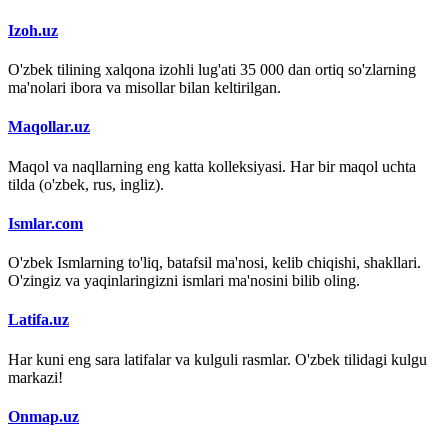
Izoh.uz
O'zbek tilining xalqona izohli lug'ati 35 000 dan ortiq so'zlarning
ma'nolari ibora va misollar bilan keltirilgan.
Maqollar.uz
Maqol va naqllarning eng katta kolleksiyasi. Har bir maqol uchta
tilda (o'zbek, rus, ingliz).
Ismlar.com
O'zbek Ismlarning to'liq, batafsil ma'nosi, kelib chiqishi, shakllari.
O'zingiz va yaqinlaringizni ismlari ma'nosini bilib oling.
Latifa.uz
Har kuni eng sara latifalar va kulguli rasmlar. O'zbek tilidagi kulgu
markazi!
Onmap.uz