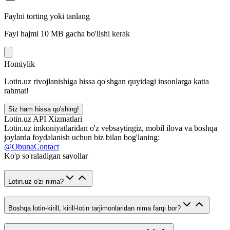
Faylni torting yoki tanlang
Fayl hajmi 10 MB gacha bo'lishi kerak
Homiylik
Lotin.uz rivojlanishiga hissa qo'shgan quyidagi insonlarga katta
rahmat!
Siz ham hissa qo'shing!
Lotin.uz API Xizmatlari
Lotin.uz imkoniyatlaridan o'z vebsaytingiz, mobil ilova va boshqa
joylarda foydalanish uchun biz bilan bog'laning:
@ObunaContact
Ko'p so'raladigan savollar
Lotin.uz o'zi nima?
Boshqa lotin-kirill, kirill-lotin tarjimonlaridan nima farqi bor?