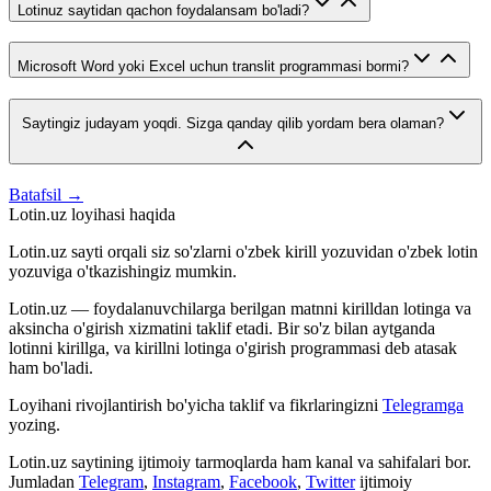
Lotinuz saytidan qachon foydalansam bo'ladi?
Microsoft Word yoki Excel uchun translit programmasi bormi?
Saytingiz judayam yoqdi. Sizga qanday qilib yordam bera olaman?
Batafsil →
Lotin.uz loyihasi haqida
Lotin.uz sayti orqali siz so'zlarni o'zbek kirill yozuvidan o'zbek lotin
yozuviga o'tkazishingiz mumkin.
Lotin.uz — foydalanuvchilarga berilgan matnni kirilldan lotinga va
aksincha o'girish xizmatini taklif etadi. Bir so'z bilan aytganda
lotinni kirillga, va kirillni lotinga o'girish programmasi deb atasak
ham bo'ladi.
Loyihani rivojlantirish bo'yicha taklif va fikrlaringizni
Telegramga
yozing.
Lotin.uz saytining ijtimoiy tarmoqlarda ham kanal va sahifalari bor.
Jumladan
Telegram
,
Instagram
,
Facebook
,
Twitter
ijtimoiy