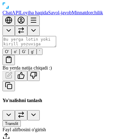
Chat
API
Loyiha haqida
Savol-javob
Minnatdorchilik
O‘
o‘
G‘
g‘
’
Bu yerda natija chiqadi :)
Yo'nalishni tanlash
Translit
Fayl alifbosini o'girish