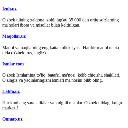
Izoh.uz
O'zbek tilining xalqona izohli lug'ati 35 000 dan ortiq so'zlarning
ma'nolari ibora va misollar bilan keltirilgan.
Maqollar.uz
Maqol va naqllarning eng katta kolleksiyasi. Har bir maqol uchta
tilda (o'zbek, rus, ingliz).
Ismlar.com
O'zbek Ismlarning to'liq, batafsil ma'nosi, kelib chiqishi, shakllari.
O'zingiz va yaqinlaringizni ismlari ma'nosini bilib oling.
Latifa.uz
Har kuni eng sara latifalar va kulguli rasmlar. O'zbek tilidagi kulgu
markazi!
Onmap.uz