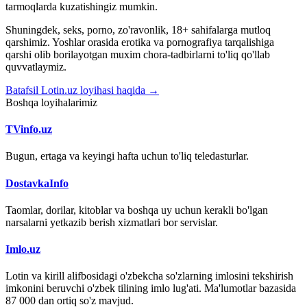
tarmoqlarda kuzatishingiz mumkin.
Shuningdek, seks, porno, zo'ravonlik, 18+ sahifalarga mutloq
qarshimiz. Yoshlar orasida erotika va pornografiya tarqalishiga
qarshi olib borilayotgan muxim chora-tadbirlarni to'liq qo'llab
quvvatlaymiz.
Batafsil Lotin.uz loyihasi haqida →
Boshqa loyihalarimiz
TVinfo.uz
Bugun, ertaga va keyingi hafta uchun to'liq teledasturlar.
DostavkaInfo
Taomlar, dorilar, kitoblar va boshqa uy uchun kerakli bo'lgan
narsalarni yetkazib berish xizmatlari bor servislar.
Imlo.uz
Lotin va kirill alifbosidagi o'zbekcha so'zlarning imlosini tekshirish
imkonini beruvchi o'zbek tilining imlo lug'ati. Ma'lumotlar bazasida
87 000 dan ortiq so'z mavjud.