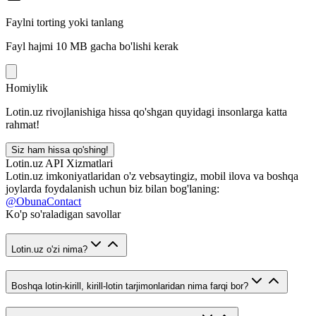
Faylni torting yoki tanlang
Fayl hajmi 10 MB gacha bo'lishi kerak
Homiylik
Lotin.uz rivojlanishiga hissa qo'shgan quyidagi insonlarga katta
rahmat!
Siz ham hissa qo'shing!
Lotin.uz API Xizmatlari
Lotin.uz imkoniyatlaridan o'z vebsaytingiz, mobil ilova va boshqa
joylarda foydalanish uchun biz bilan bog'laning:
@ObunaContact
Ko'p so'raladigan savollar
Lotin.uz o'zi nima?
Boshqa lotin-kirill, kirill-lotin tarjimonlaridan nima farqi bor?