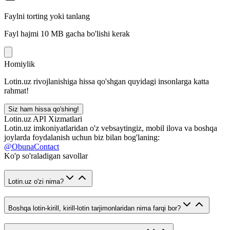
Faylni torting yoki tanlang
Fayl hajmi 10 MB gacha bo'lishi kerak
Homiylik
Lotin.uz rivojlanishiga hissa qo'shgan quyidagi insonlarga katta
rahmat!
Siz ham hissa qo'shing!
Lotin.uz API Xizmatlari
Lotin.uz imkoniyatlaridan o'z vebsaytingiz, mobil ilova va boshqa
joylarda foydalanish uchun biz bilan bog'laning:
@ObunaContact
Ko'p so'raladigan savollar
Lotin.uz o'zi nima?
Boshqa lotin-kirill, kirill-lotin tarjimonlaridan nima farqi bor?