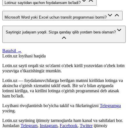
Lotinuz saytidan qachon foydalansam bo'ladi?
Microsoft Word yoki Excel uchun translit programmasi bormi?
Saytingiz judayam yoqdi. Sizga qanday qilib yordam bera olaman?
Batafsil →
Lotin.uz loyihasi haqida
Lotin.uz sayti orqali siz so'zlarni o'zbek kirill yozuvidan o'zbek lotin
yozuviga o'tkazishingiz mumkin.
Lotin.uz — foydalanuvchilarga berilgan matnni kirilldan lotinga va
aksincha o'girish xizmatini taklif etadi. Bir so'z bilan aytganda
lotinni kirillga, va kirillni lotinga o'girish programmasi deb atasak
ham bo'ladi.
Loyihani rivojlantirish bo'yicha taklif va fikrlaringizni
Telegramga
yozing.
Lotin.uz saytining ijtimoiy tarmoqlarda ham kanal va sahifalari bor.
Jumladan
Telegram
,
Instagram
,
Facebook
,
Twitter
ijtimoiy