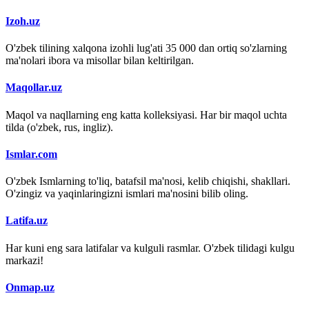
Izoh.uz
O'zbek tilining xalqona izohli lug'ati 35 000 dan ortiq so'zlarning
ma'nolari ibora va misollar bilan keltirilgan.
Maqollar.uz
Maqol va naqllarning eng katta kolleksiyasi. Har bir maqol uchta
tilda (o'zbek, rus, ingliz).
Ismlar.com
O'zbek Ismlarning to'liq, batafsil ma'nosi, kelib chiqishi, shakllari.
O'zingiz va yaqinlaringizni ismlari ma'nosini bilib oling.
Latifa.uz
Har kuni eng sara latifalar va kulguli rasmlar. O'zbek tilidagi kulgu
markazi!
Onmap.uz