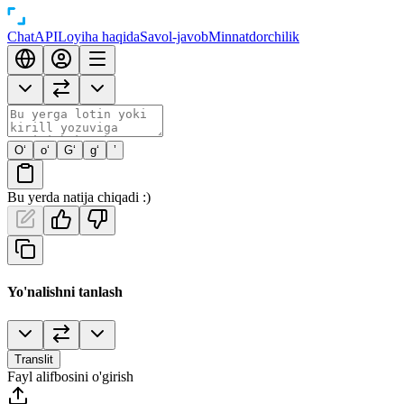
Chat
API
Loyiha haqida
Savol-javob
Minnatdorchilik
O‘
o‘
G‘
g‘
’
Bu yerda natija chiqadi :)
Yo'nalishni tanlash
Translit
Fayl alifbosini o'girish