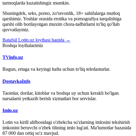
tarmoqlarda kuzatishingiz mumkin.
Shuningdek, seks, porno, zo'ravonlik, 18+ sahifalarga mutloq
qarshimiz. Yoshlar orasida erotika va pornografiya tarqalishiga
qarshi olib borilayotgan muxim chora-tadbirlarni to'liq qo'llab
quvvatlaymiz.
Batafsil Lotin.uz loyihasi haqida →
Boshqa loyihalarimiz
TVinfo.uz
Bugun, ertaga va keyingi hafta uchun to'liq teledasturlar.
DostavkaInfo
Taomlar, dorilar, kitoblar va boshqa uy uchun kerakli bo'lgan
narsalarni yetkazib berish xizmatlari bor servislar.
Imlo.uz
Lotin va kirill alifbosidagi o'zbekcha so'zlarning imlosini tekshirish
imkonini beruvchi o'zbek tilining imlo lug'ati. Ma'lumotlar bazasida
87 000 dan ortiq so'z mavjud.