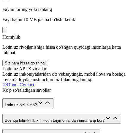
Faylni torting yoki tanlang
Fayl hajmi 10 MB gacha bo'lishi kerak
Homiylik
Lotin.uz rivojlanishiga hissa qo'shgan quyidagi insonlarga katta
rahmat!
Siz ham hissa qo'shing!
Lotin.uz API Xizmatlari
Lotin.uz imkoniyatlaridan o'z vebsaytingiz, mobil ilova va boshqa
joylarda foydalanish uchun biz bilan bog'laning:
@ObunaContact
Ko'p so'raladigan savollar
Lotin.uz o'zi nima?
Boshqa lotin-kirill, kirill-lotin tarjimonlaridan nima farqi bor?