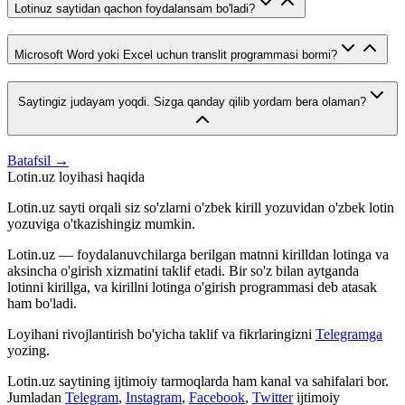
Lotinuz saytidan qachon foydalansam bo'ladi?
Microsoft Word yoki Excel uchun translit programmasi bormi?
Saytingiz judayam yoqdi. Sizga qanday qilib yordam bera olaman?
Batafsil →
Lotin.uz loyihasi haqida
Lotin.uz sayti orqali siz so'zlarni o'zbek kirill yozuvidan o'zbek lotin
yozuviga o'tkazishingiz mumkin.
Lotin.uz — foydalanuvchilarga berilgan matnni kirilldan lotinga va
aksincha o'girish xizmatini taklif etadi. Bir so'z bilan aytganda
lotinni kirillga, va kirillni lotinga o'girish programmasi deb atasak
ham bo'ladi.
Loyihani rivojlantirish bo'yicha taklif va fikrlaringizni
Telegramga
yozing.
Lotin.uz saytining ijtimoiy tarmoqlarda ham kanal va sahifalari bor.
Jumladan
Telegram
,
Instagram
,
Facebook
,
Twitter
ijtimoiy