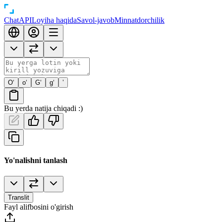
Chat
API
Loyiha haqida
Savol-javob
Minnatdorchilik
O‘
o‘
G‘
g‘
’
Bu yerda natija chiqadi :)
Yo'nalishni tanlash
Translit
Fayl alifbosini o'girish