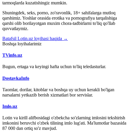
tarmoqlarda kuzatishingiz mumkin.
Shuningdek, seks, porno, zo'ravonlik, 18+ sahifalarga mutloq
qarshimiz. Yoshlar orasida erotika va pornografiya tarqalishiga
qarshi olib borilayotgan muxim chora-tadbirlarni to'liq qo'llab
quvvatlaymiz.
Batafsil Lotin.uz loyihasi haqida →
Boshqa loyihalarimiz
TVinfo.uz
Bugun, ertaga va keyingi hafta uchun to'liq teledasturlar.
DostavkaInfo
Taomlar, dorilar, kitoblar va boshqa uy uchun kerakli bo'lgan
narsalarni yetkazib berish xizmatlari bor servislar.
Imlo.uz
Lotin va kirill alifbosidagi o'zbekcha so'zlarning imlosini tekshirish
imkonini beruvchi o'zbek tilining imlo lug'ati. Ma'lumotlar bazasida
87 000 dan ortiq so'z mavjud.