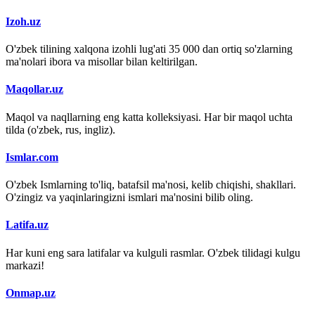
Izoh.uz
O'zbek tilining xalqona izohli lug'ati 35 000 dan ortiq so'zlarning
ma'nolari ibora va misollar bilan keltirilgan.
Maqollar.uz
Maqol va naqllarning eng katta kolleksiyasi. Har bir maqol uchta
tilda (o'zbek, rus, ingliz).
Ismlar.com
O'zbek Ismlarning to'liq, batafsil ma'nosi, kelib chiqishi, shakllari.
O'zingiz va yaqinlaringizni ismlari ma'nosini bilib oling.
Latifa.uz
Har kuni eng sara latifalar va kulguli rasmlar. O'zbek tilidagi kulgu
markazi!
Onmap.uz