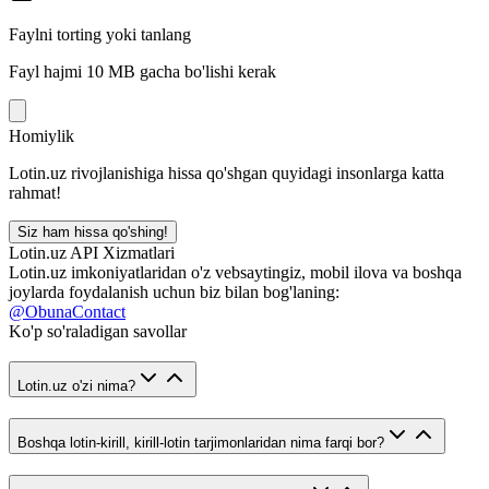
Faylni torting yoki tanlang
Fayl hajmi 10 MB gacha bo'lishi kerak
Homiylik
Lotin.uz rivojlanishiga hissa qo'shgan quyidagi insonlarga katta
rahmat!
Siz ham hissa qo'shing!
Lotin.uz API Xizmatlari
Lotin.uz imkoniyatlaridan o'z vebsaytingiz, mobil ilova va boshqa
joylarda foydalanish uchun biz bilan bog'laning:
@ObunaContact
Ko'p so'raladigan savollar
Lotin.uz o'zi nima?
Boshqa lotin-kirill, kirill-lotin tarjimonlaridan nima farqi bor?