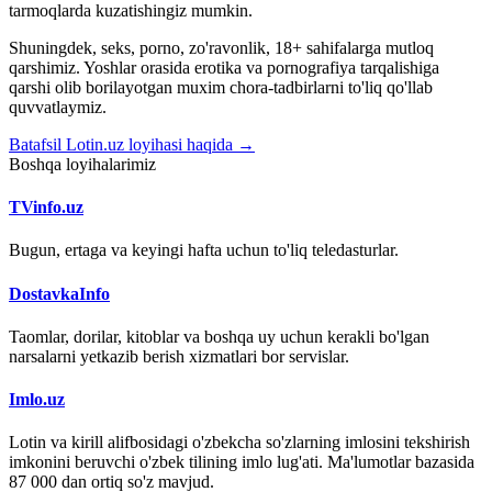
tarmoqlarda kuzatishingiz mumkin.
Shuningdek, seks, porno, zo'ravonlik, 18+ sahifalarga mutloq
qarshimiz. Yoshlar orasida erotika va pornografiya tarqalishiga
qarshi olib borilayotgan muxim chora-tadbirlarni to'liq qo'llab
quvvatlaymiz.
Batafsil Lotin.uz loyihasi haqida →
Boshqa loyihalarimiz
TVinfo.uz
Bugun, ertaga va keyingi hafta uchun to'liq teledasturlar.
DostavkaInfo
Taomlar, dorilar, kitoblar va boshqa uy uchun kerakli bo'lgan
narsalarni yetkazib berish xizmatlari bor servislar.
Imlo.uz
Lotin va kirill alifbosidagi o'zbekcha so'zlarning imlosini tekshirish
imkonini beruvchi o'zbek tilining imlo lug'ati. Ma'lumotlar bazasida
87 000 dan ortiq so'z mavjud.