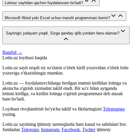
Lotinuz saytidan qachon foydalansam bo'ladi?
Microsoft Word yoki Excel uchun translit programmasi bormi?
Saytingiz judayam yoqdi. Sizga qanday qilib yordam bera olaman?
Batafsil →
Lotin.uz loyihasi haqida
Lotin.uz sayti orqali siz so'zlarni o'zbek kirill yozuvidan o'zbek lotin
yozuviga o'tkazishingiz mumkin.
Lotin.uz — foydalanuvchilarga berilgan matnni kirilldan lotinga va
aksincha o'girish xizmatini taklif etadi. Bir so'z bilan aytganda
lotinni kirillga, va kirillni lotinga o'girish programmasi deb atasak
ham bo'ladi.
Loyihani rivojlantirish bo'yicha taklif va fikrlaringizni
Telegramga
yozing.
Lotin.uz saytining ijtimoiy tarmoqlarda ham kanal va sahifalari bor.
Jumladan
Telegram
,
Instagram
,
Facebook
,
Twitter
ijtimoiy