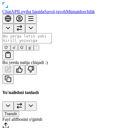
Chat
API
Loyiha haqida
Savol-javob
Minnatdorchilik
O‘
o‘
G‘
g‘
’
Bu yerda natija chiqadi :)
Yo'nalishni tanlash
Translit
Fayl alifbosini o'girish