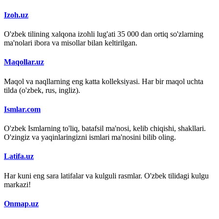
Izoh.uz
O'zbek tilining xalqona izohli lug'ati 35 000 dan ortiq so'zlarning
ma'nolari ibora va misollar bilan keltirilgan.
Maqollar.uz
Maqol va naqllarning eng katta kolleksiyasi. Har bir maqol uchta
tilda (o'zbek, rus, ingliz).
Ismlar.com
O'zbek Ismlarning to'liq, batafsil ma'nosi, kelib chiqishi, shakllari.
O'zingiz va yaqinlaringizni ismlari ma'nosini bilib oling.
Latifa.uz
Har kuni eng sara latifalar va kulguli rasmlar. O'zbek tilidagi kulgu
markazi!
Onmap.uz