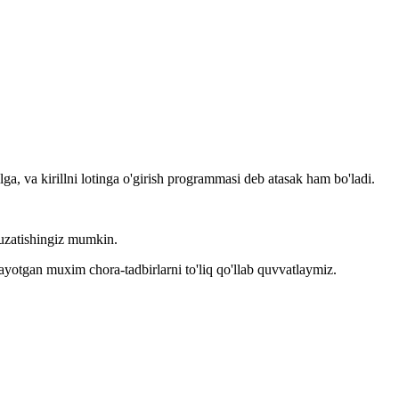
llga, va kirillni lotinga o'girish programmasi deb atasak ham bo'ladi.
kuzatishingiz mumkin.
layotgan muxim chora-tadbirlarni to'liq qo'llab quvvatlaymiz.