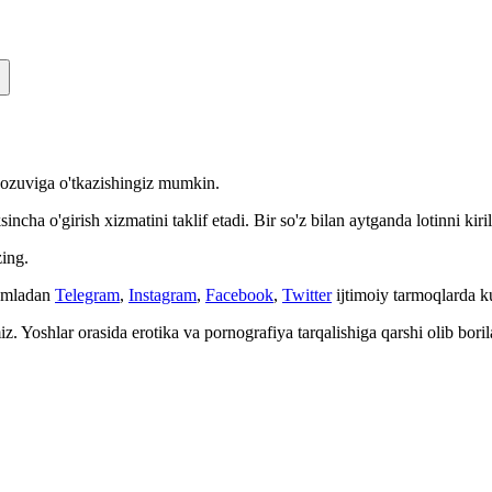
n yozuviga o'tkazishingiz mumkin.
cha o'girish xizmatini taklif etadi. Bir so'z bilan aytganda lotinni kiri
ing.
Jumladan
Telegram
,
Instagram
,
Facebook
,
Twitter
ijtimoiy tarmoqlarda 
. Yoshlar orasida erotika va pornografiya tarqalishiga qarshi olib bori