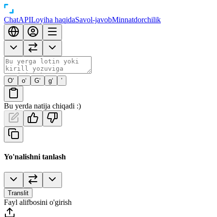
Chat
API
Loyiha haqida
Savol-javob
Minnatdorchilik
O‘
o‘
G‘
g‘
’
Bu yerda natija chiqadi :)
Yo'nalishni tanlash
Translit
Fayl alifbosini o'girish