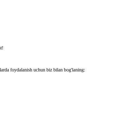
t!
larda foydalanish uchun biz bilan bog'laning: