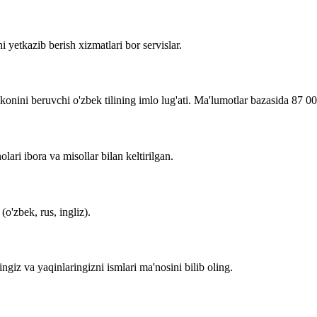
i yetkazib berish xizmatlari bor servislar.
imkonini beruvchi o'zbek tilining imlo lug'ati. Ma'lumotlar bazasida 87 0
lari ibora va misollar bilan keltirilgan.
o'zbek, rus, ingliz).
zingiz va yaqinlaringizni ismlari ma'nosini bilib oling.