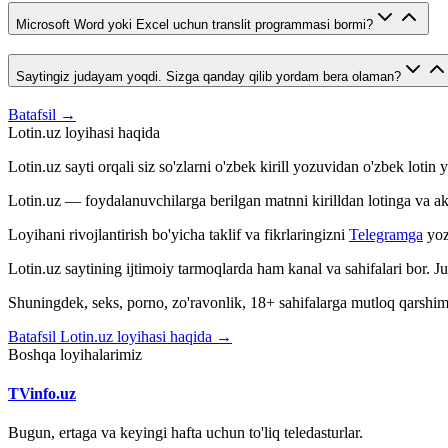
Microsoft Word yoki Excel uchun translit programmasi bormi?
Saytingiz judayam yoqdi. Sizga qanday qilib yordam bera olaman?
Batafsil →
Lotin.uz loyihasi haqida
Lotin.uz sayti orqali siz so'zlarni o'zbek kirill yozuvidan o'zbek loti
Lotin.uz — foydalanuvchilarga berilgan matnni kirilldan lotinga va aksin
Loyihani rivojlantirish bo'yicha taklif va fikrlaringizni
Telegramga
yoz
Lotin.uz saytining ijtimoiy tarmoqlarda ham kanal va sahifalari bor. 
Shuningdek, seks, porno, zo'ravonlik, 18+ sahifalarga mutloq qarshimiz
Batafsil Lotin.uz loyihasi haqida →
Boshqa loyihalarimiz
TVinfo.uz
Bugun, ertaga va keyingi hafta uchun to'liq teledasturlar.