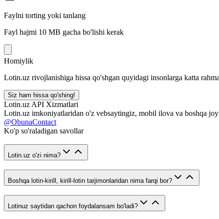
Faylni torting yoki tanlang
Fayl hajmi 10 MB gacha bo'lishi kerak
Homiylik
Lotin.uz rivojlanishiga hissa qo'shgan quyidagi insonlarga katta rahma
Siz ham hissa qo'shing!
Lotin.uz API Xizmatlari
Lotin.uz imkoniyatlaridan o'z vebsaytingiz, mobil ilova va boshqa joy
@ObunaContact
Ko'p so'raladigan savollar
Lotin.uz o'zi nima?
Boshqa lotin-kirill, kirill-lotin tarjimonlaridan nima farqi bor?
Lotinuz saytidan qachon foydalansam bo'ladi?