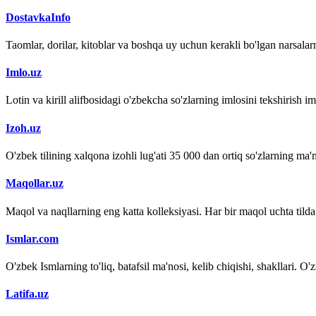
DostavkaInfo
Taomlar, dorilar, kitoblar va boshqa uy uchun kerakli bo'lgan narsalarn
Imlo.uz
Lotin va kirill alifbosidagi o'zbekcha so'zlarning imlosini tekshirish 
Izoh.uz
O'zbek tilining xalqona izohli lug'ati 35 000 dan ortiq so'zlarning ma'no
Maqollar.uz
Maqol va naqllarning eng katta kolleksiyasi. Har bir maqol uchta tilda (
Ismlar.com
O'zbek Ismlarning to'liq, batafsil ma'nosi, kelib chiqishi, shakllari. O'
Latifa.uz