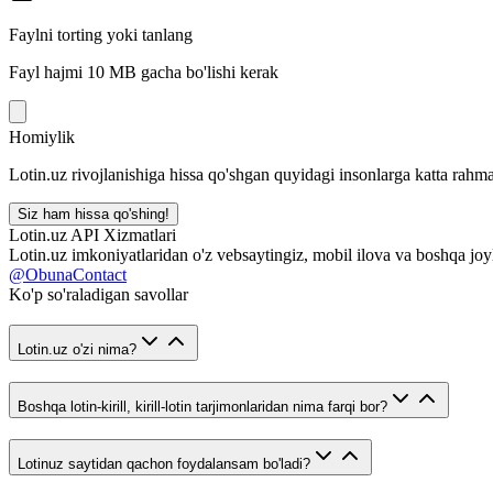
Faylni torting yoki tanlang
Fayl hajmi 10 MB gacha bo'lishi kerak
Homiylik
Lotin.uz rivojlanishiga hissa qo'shgan quyidagi insonlarga katta rahma
Siz ham hissa qo'shing!
Lotin.uz API Xizmatlari
Lotin.uz imkoniyatlaridan o'z vebsaytingiz, mobil ilova va boshqa joy
@ObunaContact
Ko'p so'raladigan savollar
Lotin.uz o'zi nima?
Boshqa lotin-kirill, kirill-lotin tarjimonlaridan nima farqi bor?
Lotinuz saytidan qachon foydalansam bo'ladi?