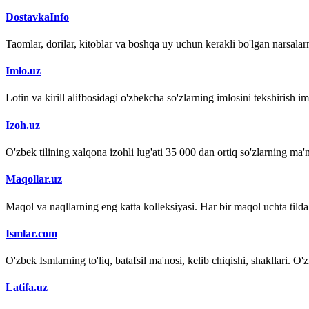
DostavkaInfo
Taomlar, dorilar, kitoblar va boshqa uy uchun kerakli bo'lgan narsalarn
Imlo.uz
Lotin va kirill alifbosidagi o'zbekcha so'zlarning imlosini tekshirish 
Izoh.uz
O'zbek tilining xalqona izohli lug'ati 35 000 dan ortiq so'zlarning ma'no
Maqollar.uz
Maqol va naqllarning eng katta kolleksiyasi. Har bir maqol uchta tilda (
Ismlar.com
O'zbek Ismlarning to'liq, batafsil ma'nosi, kelib chiqishi, shakllari. O'
Latifa.uz