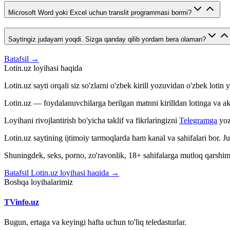
Microsoft Word yoki Excel uchun translit programmasi bormi?
Saytingiz judayam yoqdi. Sizga qanday qilib yordam bera olaman?
Batafsil →
Lotin.uz loyihasi haqida
Lotin.uz sayti orqali siz so'zlarni o'zbek kirill yozuvidan o'zbek loti
Lotin.uz — foydalanuvchilarga berilgan matnni kirilldan lotinga va aksin
Loyihani rivojlantirish bo'yicha taklif va fikrlaringizni
Telegramga
yoz
Lotin.uz saytining ijtimoiy tarmoqlarda ham kanal va sahifalari bor. 
Shuningdek, seks, porno, zo'ravonlik, 18+ sahifalarga mutloq qarshimiz
Batafsil Lotin.uz loyihasi haqida →
Boshqa loyihalarimiz
TVinfo.uz
Bugun, ertaga va keyingi hafta uchun to'liq teledasturlar.