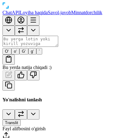
Chat
API
Loyiha haqida
Savol-javob
Minnatdorchilik
O‘
o‘
G‘
g‘
’
Bu yerda natija chiqadi :)
Yo'nalishni tanlash
Translit
Fayl alifbosini o'girish