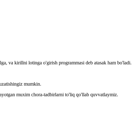
llga, va kirillni lotinga o'girish programmasi deb atasak ham bo'ladi.
kuzatishingiz mumkin.
layotgan muxim chora-tadbirlarni to'liq qo'llab quvvatlaymiz.