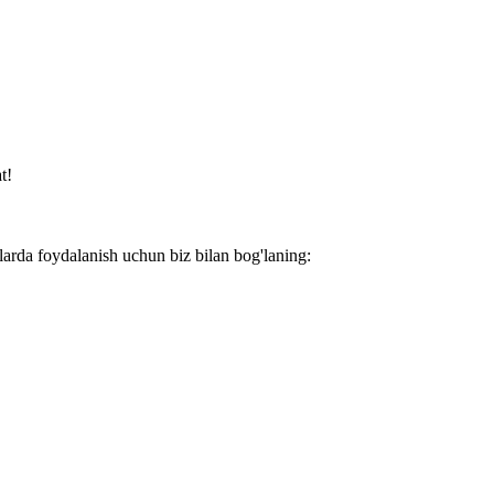
t!
larda foydalanish uchun biz bilan bog'laning: