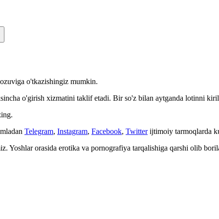
n yozuviga o'tkazishingiz mumkin.
cha o'girish xizmatini taklif etadi. Bir so'z bilan aytganda lotinni kiri
ing.
Jumladan
Telegram
,
Instagram
,
Facebook
,
Twitter
ijtimoiy tarmoqlarda 
. Yoshlar orasida erotika va pornografiya tarqalishiga qarshi olib bori