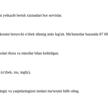
i yetkazib berish xizmatlari bor servislar.
imkonini beruvchi o'zbek tilining imlo lug'ati. Ma'lumotlar bazasida 87 0
lari ibora va misollar bilan keltirilgan.
o'zbek, rus, ingliz).
zingiz va yaqinlaringizni ismlari ma'nosini bilib oling.