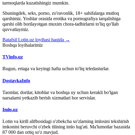
tarmoqlarda kuzatishingiz mumkin.
Shuningdek, seks, porno, zo'ravonlik, 18+ sahifalarga mutloq
qarshimiz. Yoshlar orasida erotika va pornografiya tarqalishiga
qarshi olib borilayotgan muxim chora-tadbirlarni to'liq qo'llab
quvvatlaymiz.
Batafsil Lotin.uz loyihasi haqida →
Boshqa loyihalarimiz
TVinfo.uz
Bugun, ertaga va keyingi hafta uchun to'liq teledasturlar.
DostavkaInfo
Taomlar, dorilar, kitoblar va boshqa uy uchun kerakli bo'lgan
narsalarni yetkazib berish xizmatlari bor servislar.
Imlo.uz
Lotin va kirill alifbosidagi o'zbekcha so'zlarning imlosini tekshirish
imkonini beruvchi o'zbek tilining imlo lug'ati. Ma'lumotlar bazasida
87 000 dan ortiq so'z mavjud.