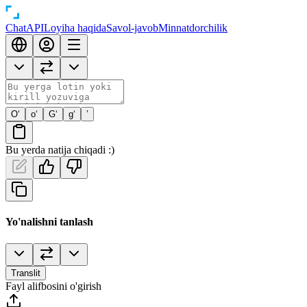
Chat
API
Loyiha haqida
Savol-javob
Minnatdorchilik
O‘
o‘
G‘
g‘
’
Bu yerda natija chiqadi :)
Yo'nalishni tanlash
Translit
Fayl alifbosini o'girish