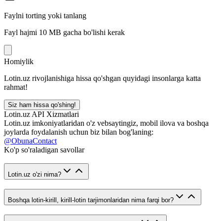
Faylni torting yoki tanlang
Fayl hajmi 10 MB gacha bo'lishi kerak
Homiylik
Lotin.uz rivojlanishiga hissa qo'shgan quyidagi insonlarga katta
rahmat!
Siz ham hissa qo'shing!
Lotin.uz API Xizmatlari
Lotin.uz imkoniyatlaridan o'z vebsaytingiz, mobil ilova va boshqa
joylarda foydalanish uchun biz bilan bog'laning:
@ObunaContact
Ko'p so'raladigan savollar
Lotin.uz o'zi nima?
Boshqa lotin-kirill, kirill-lotin tarjimonlaridan nima farqi bor?