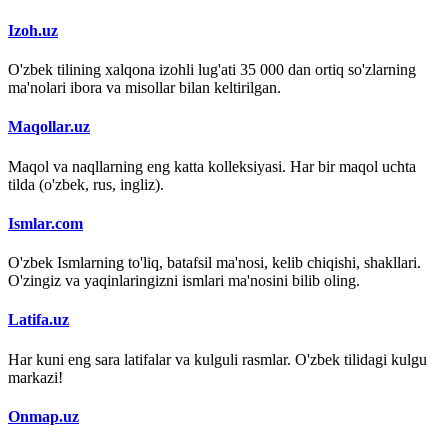
Izoh.uz
O'zbek tilining xalqona izohli lug'ati 35 000 dan ortiq so'zlarning
ma'nolari ibora va misollar bilan keltirilgan.
Maqollar.uz
Maqol va naqllarning eng katta kolleksiyasi. Har bir maqol uchta
tilda (o'zbek, rus, ingliz).
Ismlar.com
O'zbek Ismlarning to'liq, batafsil ma'nosi, kelib chiqishi, shakllari.
O'zingiz va yaqinlaringizni ismlari ma'nosini bilib oling.
Latifa.uz
Har kuni eng sara latifalar va kulguli rasmlar. O'zbek tilidagi kulgu
markazi!
Onmap.uz