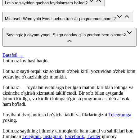
Lotinuz saytidan qachon foydalansam bo'ladi?
Microsoft Word yoki Excel uchun translit programmasi bormi?
Saytingiz judayam yoqdi. Sizga qanday qilib yordam bera olaman?
Batafsil →
Lotin.uz loyihasi haqida
Lotin.uz sayti orqali siz so'zlarni o'zbek kirill yozuvidan o'zbek lotin
yozuviga o'tkazishingiz mumkin.
Lotin.uz — foydalanuvchilarga berilgan matnni kirilldan lotinga va
aksincha o'girish xizmatini taklif etadi. Bir so'z bilan aytganda
lotinni kirillga, va kirillni lotinga o'girish programmasi deb atasak
ham bo'ladi.
Loyihani rivojlantirish bo'yicha taklif va fikrlaringizni
Telegramga
yozing.
Lotin.uz saytining ijtimoiy tarmoqlarda ham kanal va sahifalari bor.
Jumladan
Telegram
,
Instagram
,
Facebook
,
Twitter
ijtimoiy