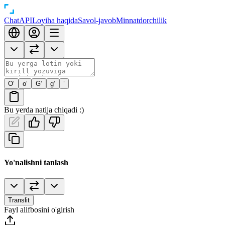
Chat
API
Loyiha haqida
Savol-javob
Minnatdorchilik
O‘
o‘
G‘
g‘
’
Bu yerda natija chiqadi :)
Yo'nalishni tanlash
Translit
Fayl alifbosini o'girish