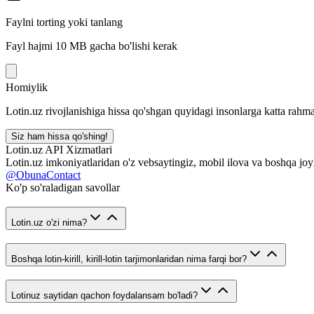
Faylni torting yoki tanlang
Fayl hajmi 10 MB gacha bo'lishi kerak
Homiylik
Lotin.uz rivojlanishiga hissa qo'shgan quyidagi insonlarga katta rahma
Siz ham hissa qo'shing!
Lotin.uz API Xizmatlari
Lotin.uz imkoniyatlaridan o'z vebsaytingiz, mobil ilova va boshqa joy
@ObunaContact
Ko'p so'raladigan savollar
Lotin.uz o'zi nima?
Boshqa lotin-kirill, kirill-lotin tarjimonlaridan nima farqi bor?
Lotinuz saytidan qachon foydalansam bo'ladi?