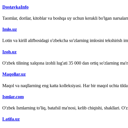
DostavkaInfo
Taomlar, dorilar, kitoblar va boshqa uy uchun kerakli bo'lgan narsalarn
Imlo.uz
Lotin va kirill alifbosidagi o'zbekcha so'zlarning imlosini tekshirish 
Izoh.uz
O'zbek tilining xalqona izohli lug'ati 35 000 dan ortiq so'zlarning ma'no
Maqollar.uz
Maqol va naqllarning eng katta kolleksiyasi. Har bir maqol uchta tilda (
Ismlar.com
O'zbek Ismlarning to'liq, batafsil ma'nosi, kelib chiqishi, shakllari. O'
Latifa.uz