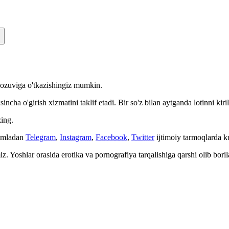
n yozuviga o'tkazishingiz mumkin.
cha o'girish xizmatini taklif etadi. Bir so'z bilan aytganda lotinni kiri
ing.
Jumladan
Telegram
,
Instagram
,
Facebook
,
Twitter
ijtimoiy tarmoqlarda 
. Yoshlar orasida erotika va pornografiya tarqalishiga qarshi olib bori