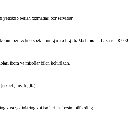
i yetkazib berish xizmatlari bor servislar.
imkonini beruvchi o'zbek tilining imlo lug'ati. Ma'lumotlar bazasida 87 0
lari ibora va misollar bilan keltirilgan.
o'zbek, rus, ingliz).
zingiz va yaqinlaringizni ismlari ma'nosini bilib oling.