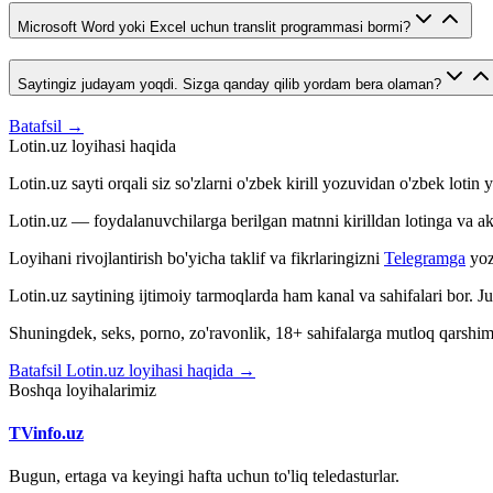
Microsoft Word yoki Excel uchun translit programmasi bormi?
Saytingiz judayam yoqdi. Sizga qanday qilib yordam bera olaman?
Batafsil →
Lotin.uz loyihasi haqida
Lotin.uz sayti orqali siz so'zlarni o'zbek kirill yozuvidan o'zbek loti
Lotin.uz — foydalanuvchilarga berilgan matnni kirilldan lotinga va aksin
Loyihani rivojlantirish bo'yicha taklif va fikrlaringizni
Telegramga
yoz
Lotin.uz saytining ijtimoiy tarmoqlarda ham kanal va sahifalari bor. 
Shuningdek, seks, porno, zo'ravonlik, 18+ sahifalarga mutloq qarshimiz
Batafsil Lotin.uz loyihasi haqida →
Boshqa loyihalarimiz
TVinfo.uz
Bugun, ertaga va keyingi hafta uchun to'liq teledasturlar.