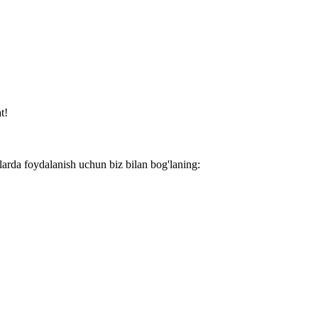
t!
larda foydalanish uchun biz bilan bog'laning: