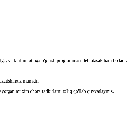
llga, va kirillni lotinga o'girish programmasi deb atasak ham bo'ladi.
kuzatishingiz mumkin.
layotgan muxim chora-tadbirlarni to'liq qo'llab quvvatlaymiz.