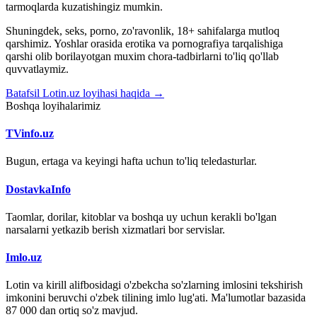
tarmoqlarda kuzatishingiz mumkin.
Shuningdek, seks, porno, zo'ravonlik, 18+ sahifalarga mutloq
qarshimiz. Yoshlar orasida erotika va pornografiya tarqalishiga
qarshi olib borilayotgan muxim chora-tadbirlarni to'liq qo'llab
quvvatlaymiz.
Batafsil Lotin.uz loyihasi haqida →
Boshqa loyihalarimiz
TVinfo.uz
Bugun, ertaga va keyingi hafta uchun to'liq teledasturlar.
DostavkaInfo
Taomlar, dorilar, kitoblar va boshqa uy uchun kerakli bo'lgan
narsalarni yetkazib berish xizmatlari bor servislar.
Imlo.uz
Lotin va kirill alifbosidagi o'zbekcha so'zlarning imlosini tekshirish
imkonini beruvchi o'zbek tilining imlo lug'ati. Ma'lumotlar bazasida
87 000 dan ortiq so'z mavjud.