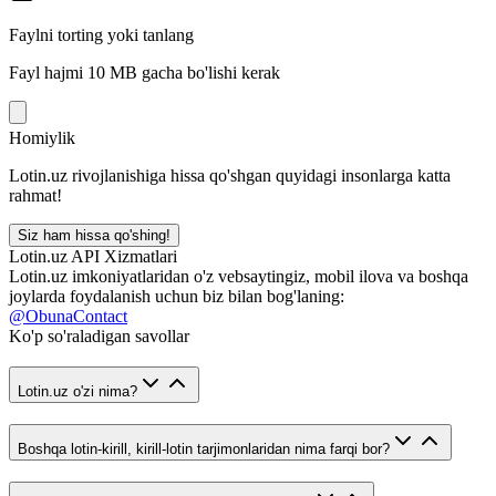
Faylni torting yoki tanlang
Fayl hajmi 10 MB gacha bo'lishi kerak
Homiylik
Lotin.uz rivojlanishiga hissa qo'shgan quyidagi insonlarga katta
rahmat!
Siz ham hissa qo'shing!
Lotin.uz API Xizmatlari
Lotin.uz imkoniyatlaridan o'z vebsaytingiz, mobil ilova va boshqa
joylarda foydalanish uchun biz bilan bog'laning:
@ObunaContact
Ko'p so'raladigan savollar
Lotin.uz o'zi nima?
Boshqa lotin-kirill, kirill-lotin tarjimonlaridan nima farqi bor?