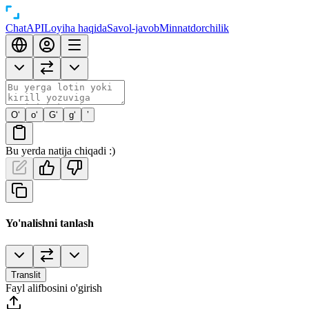
Chat
API
Loyiha haqida
Savol-javob
Minnatdorchilik
O‘
o‘
G‘
g‘
’
Bu yerda natija chiqadi :)
Yo'nalishni tanlash
Translit
Fayl alifbosini o'girish