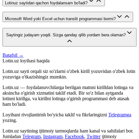
Lotinuz saytidan qachon foydalansam bo'ladi?
Microsoft Word yoki Excel uchun translit programmasi bormi?
Saytingiz judayam yoqdi. Sizga qanday qilib yordam bera olaman?
Batafsil →
Lotin.uz loyihasi haqida
Lotin.uz sayti orqali siz so'zlarni o'zbek kirill yozuvidan o'zbek lotin
yozuviga o'tkazishingiz mumkin.
Lotin.uz — foydalanuvchilarga berilgan matnni kirilldan lotinga va
aksincha o'girish xizmatini taklif etadi. Bir so'z bilan aytganda
lotinni kirillga, va kirillni lotinga o'girish programmasi deb atasak
ham bo'ladi.
Loyihani rivojlantirish bo'yicha taklif va fikrlaringizni
Telegramga
yozing.
Lotin.uz saytining ijtimoiy tarmoqlarda ham kanal va sahifalari bor.
Jumladan
Telegram
,
Instagram
,
Facebook
,
Twitter
ijtimoiy