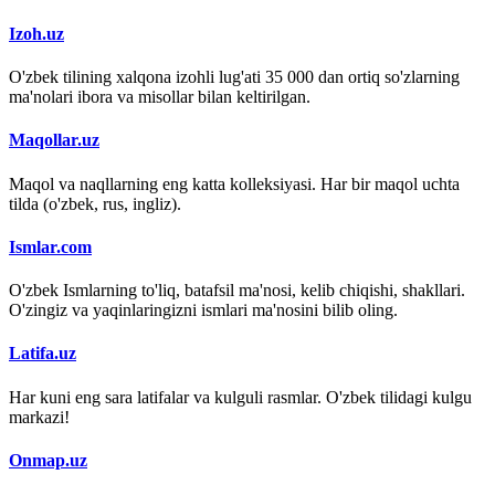
Izoh.uz
O'zbek tilining xalqona izohli lug'ati 35 000 dan ortiq so'zlarning
ma'nolari ibora va misollar bilan keltirilgan.
Maqollar.uz
Maqol va naqllarning eng katta kolleksiyasi. Har bir maqol uchta
tilda (o'zbek, rus, ingliz).
Ismlar.com
O'zbek Ismlarning to'liq, batafsil ma'nosi, kelib chiqishi, shakllari.
O'zingiz va yaqinlaringizni ismlari ma'nosini bilib oling.
Latifa.uz
Har kuni eng sara latifalar va kulguli rasmlar. O'zbek tilidagi kulgu
markazi!
Onmap.uz