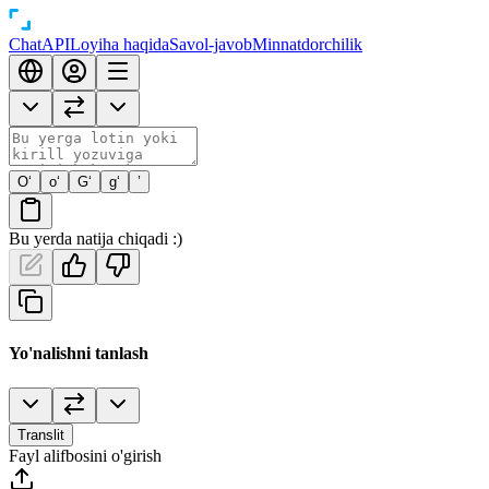
Chat
API
Loyiha haqida
Savol-javob
Minnatdorchilik
O‘
o‘
G‘
g‘
’
Bu yerda natija chiqadi :)
Yo'nalishni tanlash
Translit
Fayl alifbosini o'girish