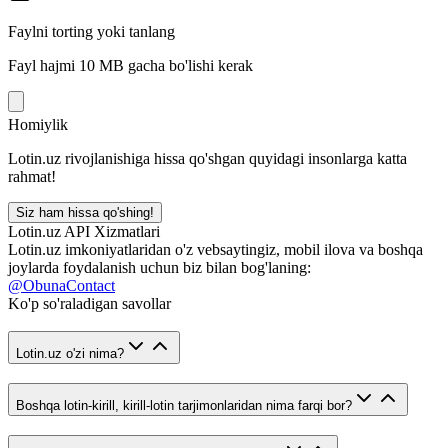
Faylni torting yoki tanlang
Fayl hajmi 10 MB gacha bo'lishi kerak
Homiylik
Lotin.uz rivojlanishiga hissa qo'shgan quyidagi insonlarga katta
rahmat!
Siz ham hissa qo'shing!
Lotin.uz API Xizmatlari
Lotin.uz imkoniyatlaridan o'z vebsaytingiz, mobil ilova va boshqa
joylarda foydalanish uchun biz bilan bog'laning:
@ObunaContact
Ko'p so'raladigan savollar
Lotin.uz o'zi nima?
Boshqa lotin-kirill, kirill-lotin tarjimonlaridan nima farqi bor?