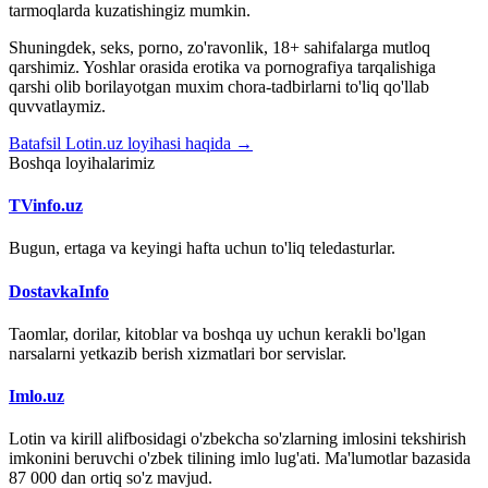
tarmoqlarda kuzatishingiz mumkin.
Shuningdek, seks, porno, zo'ravonlik, 18+ sahifalarga mutloq
qarshimiz. Yoshlar orasida erotika va pornografiya tarqalishiga
qarshi olib borilayotgan muxim chora-tadbirlarni to'liq qo'llab
quvvatlaymiz.
Batafsil Lotin.uz loyihasi haqida →
Boshqa loyihalarimiz
TVinfo.uz
Bugun, ertaga va keyingi hafta uchun to'liq teledasturlar.
DostavkaInfo
Taomlar, dorilar, kitoblar va boshqa uy uchun kerakli bo'lgan
narsalarni yetkazib berish xizmatlari bor servislar.
Imlo.uz
Lotin va kirill alifbosidagi o'zbekcha so'zlarning imlosini tekshirish
imkonini beruvchi o'zbek tilining imlo lug'ati. Ma'lumotlar bazasida
87 000 dan ortiq so'z mavjud.