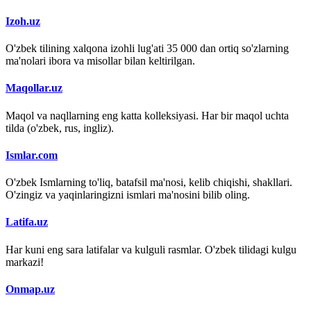
Izoh.uz
O'zbek tilining xalqona izohli lug'ati 35 000 dan ortiq so'zlarning
ma'nolari ibora va misollar bilan keltirilgan.
Maqollar.uz
Maqol va naqllarning eng katta kolleksiyasi. Har bir maqol uchta
tilda (o'zbek, rus, ingliz).
Ismlar.com
O'zbek Ismlarning to'liq, batafsil ma'nosi, kelib chiqishi, shakllari.
O'zingiz va yaqinlaringizni ismlari ma'nosini bilib oling.
Latifa.uz
Har kuni eng sara latifalar va kulguli rasmlar. O'zbek tilidagi kulgu
markazi!
Onmap.uz