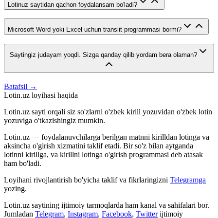
Lotinuz saytidan qachon foydalansam bo'ladi?
Microsoft Word yoki Excel uchun translit programmasi bormi?
Saytingiz judayam yoqdi. Sizga qanday qilib yordam bera olaman?
Batafsil →
Lotin.uz loyihasi haqida
Lotin.uz sayti orqali siz so'zlarni o'zbek kirill yozuvidan o'zbek lotin
yozuviga o'tkazishingiz mumkin.
Lotin.uz — foydalanuvchilarga berilgan matnni kirilldan lotinga va
aksincha o'girish xizmatini taklif etadi. Bir so'z bilan aytganda
lotinni kirillga, va kirillni lotinga o'girish programmasi deb atasak
ham bo'ladi.
Loyihani rivojlantirish bo'yicha taklif va fikrlaringizni
Telegramga
yozing.
Lotin.uz saytining ijtimoiy tarmoqlarda ham kanal va sahifalari bor.
Jumladan
Telegram
,
Instagram
,
Facebook
,
Twitter
ijtimoiy