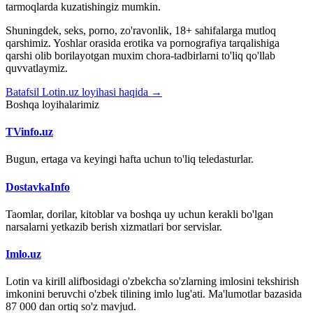
tarmoqlarda kuzatishingiz mumkin.
Shuningdek, seks, porno, zo'ravonlik, 18+ sahifalarga mutloq
qarshimiz. Yoshlar orasida erotika va pornografiya tarqalishiga
qarshi olib borilayotgan muxim chora-tadbirlarni to'liq qo'llab
quvvatlaymiz.
Batafsil Lotin.uz loyihasi haqida →
Boshqa loyihalarimiz
TVinfo.uz
Bugun, ertaga va keyingi hafta uchun to'liq teledasturlar.
DostavkaInfo
Taomlar, dorilar, kitoblar va boshqa uy uchun kerakli bo'lgan
narsalarni yetkazib berish xizmatlari bor servislar.
Imlo.uz
Lotin va kirill alifbosidagi o'zbekcha so'zlarning imlosini tekshirish
imkonini beruvchi o'zbek tilining imlo lug'ati. Ma'lumotlar bazasida
87 000 dan ortiq so'z mavjud.