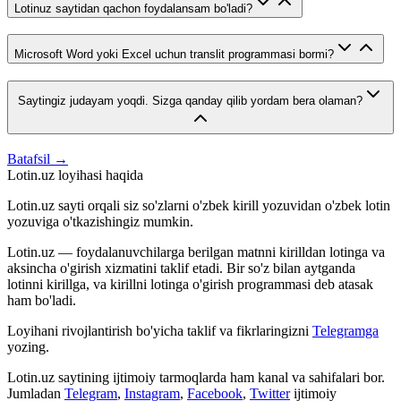
Lotinuz saytidan qachon foydalansam bo'ladi?
Microsoft Word yoki Excel uchun translit programmasi bormi?
Saytingiz judayam yoqdi. Sizga qanday qilib yordam bera olaman?
Batafsil →
Lotin.uz loyihasi haqida
Lotin.uz sayti orqali siz so'zlarni o'zbek kirill yozuvidan o'zbek lotin
yozuviga o'tkazishingiz mumkin.
Lotin.uz — foydalanuvchilarga berilgan matnni kirilldan lotinga va
aksincha o'girish xizmatini taklif etadi. Bir so'z bilan aytganda
lotinni kirillga, va kirillni lotinga o'girish programmasi deb atasak
ham bo'ladi.
Loyihani rivojlantirish bo'yicha taklif va fikrlaringizni
Telegramga
yozing.
Lotin.uz saytining ijtimoiy tarmoqlarda ham kanal va sahifalari bor.
Jumladan
Telegram
,
Instagram
,
Facebook
,
Twitter
ijtimoiy