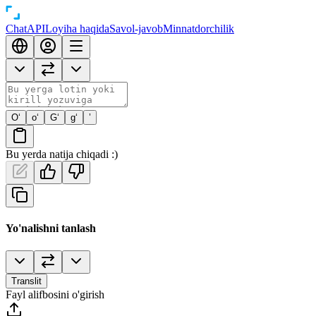
Chat
API
Loyiha haqida
Savol-javob
Minnatdorchilik
O‘
o‘
G‘
g‘
’
Bu yerda natija chiqadi :)
Yo'nalishni tanlash
Translit
Fayl alifbosini o'girish