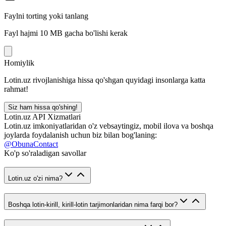
Faylni torting yoki tanlang
Fayl hajmi 10 MB gacha bo'lishi kerak
Homiylik
Lotin.uz rivojlanishiga hissa qo'shgan quyidagi insonlarga katta
rahmat!
Siz ham hissa qo'shing!
Lotin.uz API Xizmatlari
Lotin.uz imkoniyatlaridan o'z vebsaytingiz, mobil ilova va boshqa
joylarda foydalanish uchun biz bilan bog'laning:
@ObunaContact
Ko'p so'raladigan savollar
Lotin.uz o'zi nima?
Boshqa lotin-kirill, kirill-lotin tarjimonlaridan nima farqi bor?