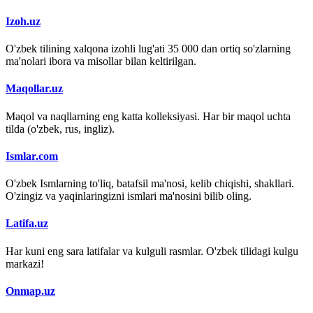
Izoh.uz
O'zbek tilining xalqona izohli lug'ati 35 000 dan ortiq so'zlarning
ma'nolari ibora va misollar bilan keltirilgan.
Maqollar.uz
Maqol va naqllarning eng katta kolleksiyasi. Har bir maqol uchta
tilda (o'zbek, rus, ingliz).
Ismlar.com
O'zbek Ismlarning to'liq, batafsil ma'nosi, kelib chiqishi, shakllari.
O'zingiz va yaqinlaringizni ismlari ma'nosini bilib oling.
Latifa.uz
Har kuni eng sara latifalar va kulguli rasmlar. O'zbek tilidagi kulgu
markazi!
Onmap.uz