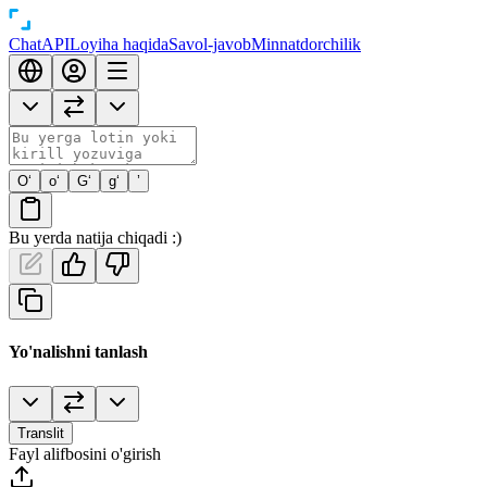
Chat
API
Loyiha haqida
Savol-javob
Minnatdorchilik
O‘
o‘
G‘
g‘
’
Bu yerda natija chiqadi :)
Yo'nalishni tanlash
Translit
Fayl alifbosini o'girish