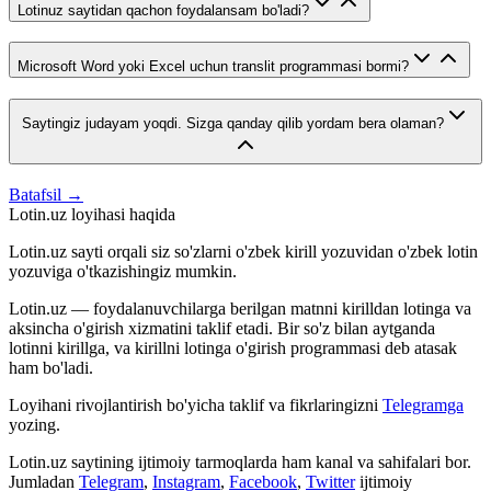
Lotinuz saytidan qachon foydalansam bo'ladi?
Microsoft Word yoki Excel uchun translit programmasi bormi?
Saytingiz judayam yoqdi. Sizga qanday qilib yordam bera olaman?
Batafsil →
Lotin.uz loyihasi haqida
Lotin.uz sayti orqali siz so'zlarni o'zbek kirill yozuvidan o'zbek lotin
yozuviga o'tkazishingiz mumkin.
Lotin.uz — foydalanuvchilarga berilgan matnni kirilldan lotinga va
aksincha o'girish xizmatini taklif etadi. Bir so'z bilan aytganda
lotinni kirillga, va kirillni lotinga o'girish programmasi deb atasak
ham bo'ladi.
Loyihani rivojlantirish bo'yicha taklif va fikrlaringizni
Telegramga
yozing.
Lotin.uz saytining ijtimoiy tarmoqlarda ham kanal va sahifalari bor.
Jumladan
Telegram
,
Instagram
,
Facebook
,
Twitter
ijtimoiy