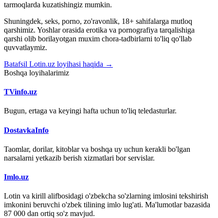
tarmoqlarda kuzatishingiz mumkin.
Shuningdek, seks, porno, zo'ravonlik, 18+ sahifalarga mutloq
qarshimiz. Yoshlar orasida erotika va pornografiya tarqalishiga
qarshi olib borilayotgan muxim chora-tadbirlarni to'liq qo'llab
quvvatlaymiz.
Batafsil Lotin.uz loyihasi haqida →
Boshqa loyihalarimiz
TVinfo.uz
Bugun, ertaga va keyingi hafta uchun to'liq teledasturlar.
DostavkaInfo
Taomlar, dorilar, kitoblar va boshqa uy uchun kerakli bo'lgan
narsalarni yetkazib berish xizmatlari bor servislar.
Imlo.uz
Lotin va kirill alifbosidagi o'zbekcha so'zlarning imlosini tekshirish
imkonini beruvchi o'zbek tilining imlo lug'ati. Ma'lumotlar bazasida
87 000 dan ortiq so'z mavjud.