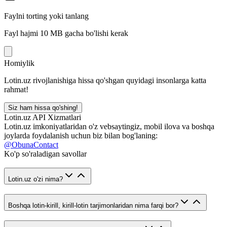
Faylni torting yoki tanlang
Fayl hajmi 10 MB gacha bo'lishi kerak
Homiylik
Lotin.uz rivojlanishiga hissa qo'shgan quyidagi insonlarga katta
rahmat!
Siz ham hissa qo'shing!
Lotin.uz API Xizmatlari
Lotin.uz imkoniyatlaridan o'z vebsaytingiz, mobil ilova va boshqa
joylarda foydalanish uchun biz bilan bog'laning:
@ObunaContact
Ko'p so'raladigan savollar
Lotin.uz o'zi nima?
Boshqa lotin-kirill, kirill-lotin tarjimonlaridan nima farqi bor?