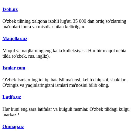
Izoh.uz
O'zbek tilining xalqona izohli lug'ati 35 000 dan ortiq so'zlarning
ma'nolari ibora va misollar bilan keltirilgan.
Maqollar.uz
Maqol va naqllarning eng katta kolleksiyasi. Har bir maqol uchta
tilda (o'zbek, rus, ingliz).
Ismlar.com
O'zbek Ismlarning to'liq, batafsil ma'nosi, kelib chiqishi, shakllari.
O'zingiz va yaqinlaringizni ismlari ma'nosini bilib oling.
Latifa.uz
Har kuni eng sara latifalar va kulguli rasmlar. O'zbek tilidagi kulgu
markazi!
Onmap.uz