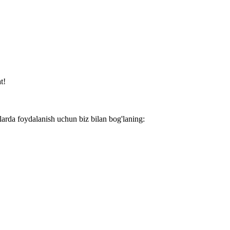
t!
larda foydalanish uchun biz bilan bog'laning: