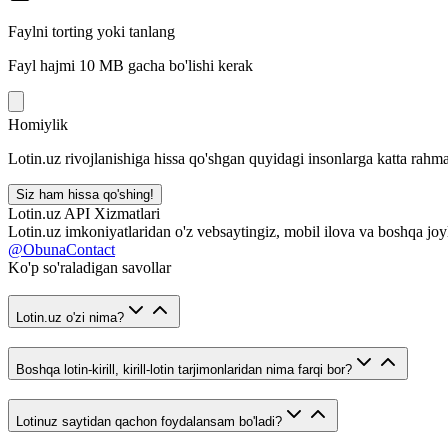
Faylni torting yoki tanlang
Fayl hajmi 10 MB gacha bo'lishi kerak
Homiylik
Lotin.uz rivojlanishiga hissa qo'shgan quyidagi insonlarga katta rahma
Siz ham hissa qo'shing!
Lotin.uz API Xizmatlari
Lotin.uz imkoniyatlaridan o'z vebsaytingiz, mobil ilova va boshqa joy
@ObunaContact
Ko'p so'raladigan savollar
Lotin.uz o'zi nima?
Boshqa lotin-kirill, kirill-lotin tarjimonlaridan nima farqi bor?
Lotinuz saytidan qachon foydalansam bo'ladi?