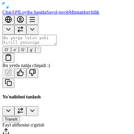
Chat
API
Loyiha haqida
Savol-javob
Minnatdorchilik
O‘
o‘
G‘
g‘
’
Bu yerda natija chiqadi :)
Yo'nalishni tanlash
Translit
Fayl alifbosini o'girish