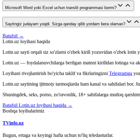
Microsoft Word yoki Excel uchun translit programmasi bormi?
Saytingiz judayam yoqdi. Sizga qanday qilib yordam bera olaman?
Batafsil →
Lotin.uz loyihasi haqida
Lotin.uz sayti orqali siz so'zlarni o'zbek kirill yozuvidan o'zbek loti
Lotin.uz — foydalanuvchilarga berilgan matnni kirilldan lotinga va aksin
Loyihani rivojlantirish bo'yicha taklif va fikrlaringizni
Telegramga
yoz
Lotin.uz saytining ijtimoiy tarmoqlarda ham kanal va sahifalari bor. 
Shuningdek, seks, porno, zo'ravonlik, 18+ sahifalarga mutloq qarshimiz
Batafsil Lotin.uz loyihasi haqida →
Boshqa loyihalarimiz
TVinfo.uz
Bugun, ertaga va keyingi hafta uchun to'liq teledasturlar.