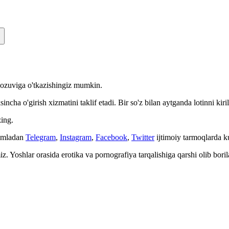
n yozuviga o'tkazishingiz mumkin.
cha o'girish xizmatini taklif etadi. Bir so'z bilan aytganda lotinni kiri
ing.
Jumladan
Telegram
,
Instagram
,
Facebook
,
Twitter
ijtimoiy tarmoqlarda 
. Yoshlar orasida erotika va pornografiya tarqalishiga qarshi olib bori