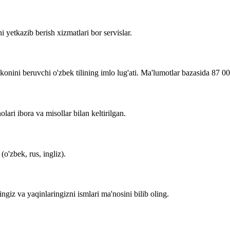
i yetkazib berish xizmatlari bor servislar.
imkonini beruvchi o'zbek tilining imlo lug'ati. Ma'lumotlar bazasida 87 0
lari ibora va misollar bilan keltirilgan.
o'zbek, rus, ingliz).
zingiz va yaqinlaringizni ismlari ma'nosini bilib oling.