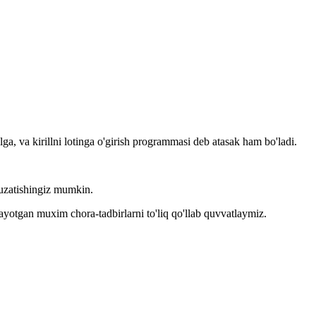
llga, va kirillni lotinga o'girish programmasi deb atasak ham bo'ladi.
kuzatishingiz mumkin.
layotgan muxim chora-tadbirlarni to'liq qo'llab quvvatlaymiz.