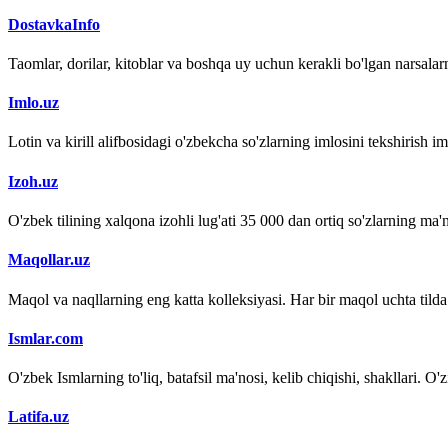
DostavkaInfo
Taomlar, dorilar, kitoblar va boshqa uy uchun kerakli bo'lgan narsalarn
Imlo.uz
Lotin va kirill alifbosidagi o'zbekcha so'zlarning imlosini tekshirish 
Izoh.uz
O'zbek tilining xalqona izohli lug'ati 35 000 dan ortiq so'zlarning ma'no
Maqollar.uz
Maqol va naqllarning eng katta kolleksiyasi. Har bir maqol uchta tilda (
Ismlar.com
O'zbek Ismlarning to'liq, batafsil ma'nosi, kelib chiqishi, shakllari. O'
Latifa.uz