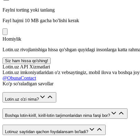
Faylni torting yoki tanlang
Fayl hajmi 10 MB gacha bo'lishi kerak
Homiylik
Lotin.uz rivojlanishiga hissa qo'shgan quyidagi insonlarga katta rahma
Siz ham hissa qo'shing!
Lotin.uz API Xizmatlari
Lotin.uz imkoniyatlaridan o'z vebsaytingiz, mobil ilova va boshqa joy
@ObunaContact
Ko'p so'raladigan savollar
Lotin.uz o'zi nima?
Boshqa lotin-kirill, kirill-lotin tarjimonlaridan nima farqi bor?
Lotinuz saytidan qachon foydalansam bo'ladi?