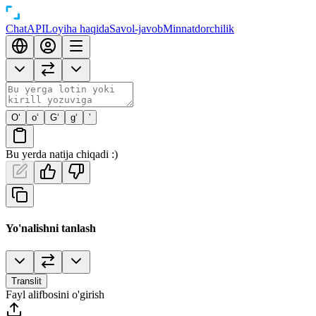
Chat
API
Loyiha haqida
Savol-javob
Minnatdorchilik
O‘
o‘
G‘
g‘
’
Bu yerda natija chiqadi :)
Yo'nalishni tanlash
Translit
Fayl alifbosini o'girish