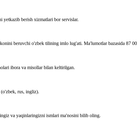
i yetkazib berish xizmatlari bor servislar.
imkonini beruvchi o'zbek tilining imlo lug'ati. Ma'lumotlar bazasida 87 0
lari ibora va misollar bilan keltirilgan.
o'zbek, rus, ingliz).
zingiz va yaqinlaringizni ismlari ma'nosini bilib oling.