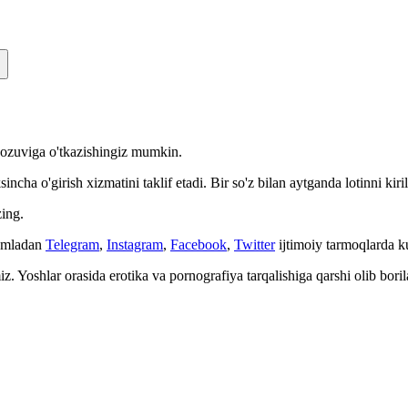
n yozuviga o'tkazishingiz mumkin.
cha o'girish xizmatini taklif etadi. Bir so'z bilan aytganda lotinni kiri
ing.
Jumladan
Telegram
,
Instagram
,
Facebook
,
Twitter
ijtimoiy tarmoqlarda 
. Yoshlar orasida erotika va pornografiya tarqalishiga qarshi olib bori