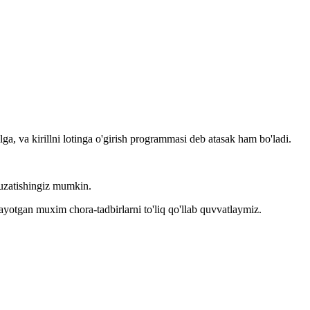
llga, va kirillni lotinga o'girish programmasi deb atasak ham bo'ladi.
kuzatishingiz mumkin.
layotgan muxim chora-tadbirlarni to'liq qo'llab quvvatlaymiz.