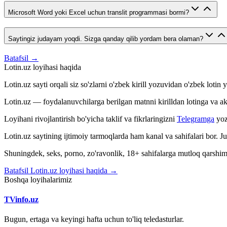
Microsoft Word yoki Excel uchun translit programmasi bormi?
Saytingiz judayam yoqdi. Sizga qanday qilib yordam bera olaman?
Batafsil →
Lotin.uz loyihasi haqida
Lotin.uz sayti orqali siz so'zlarni o'zbek kirill yozuvidan o'zbek loti
Lotin.uz — foydalanuvchilarga berilgan matnni kirilldan lotinga va aksin
Loyihani rivojlantirish bo'yicha taklif va fikrlaringizni
Telegramga
yoz
Lotin.uz saytining ijtimoiy tarmoqlarda ham kanal va sahifalari bor. 
Shuningdek, seks, porno, zo'ravonlik, 18+ sahifalarga mutloq qarshimiz
Batafsil Lotin.uz loyihasi haqida →
Boshqa loyihalarimiz
TVinfo.uz
Bugun, ertaga va keyingi hafta uchun to'liq teledasturlar.