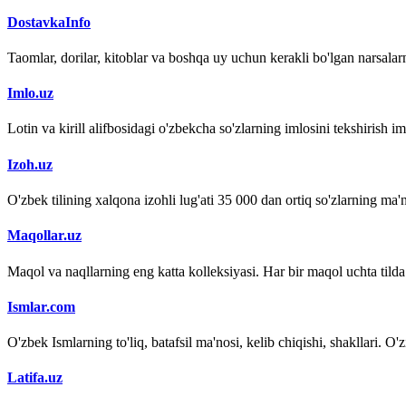
DostavkaInfo
Taomlar, dorilar, kitoblar va boshqa uy uchun kerakli bo'lgan narsalarn
Imlo.uz
Lotin va kirill alifbosidagi o'zbekcha so'zlarning imlosini tekshirish 
Izoh.uz
O'zbek tilining xalqona izohli lug'ati 35 000 dan ortiq so'zlarning ma'no
Maqollar.uz
Maqol va naqllarning eng katta kolleksiyasi. Har bir maqol uchta tilda (
Ismlar.com
O'zbek Ismlarning to'liq, batafsil ma'nosi, kelib chiqishi, shakllari. O'
Latifa.uz