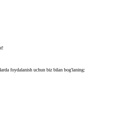
t!
larda foydalanish uchun biz bilan bog'laning: