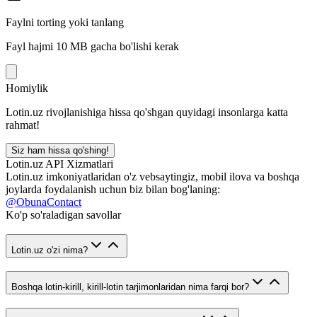
Faylni torting yoki tanlang
Fayl hajmi 10 MB gacha bo'lishi kerak
Homiylik
Lotin.uz rivojlanishiga hissa qo'shgan quyidagi insonlarga katta
rahmat!
Siz ham hissa qo'shing!
Lotin.uz API Xizmatlari
Lotin.uz imkoniyatlaridan o'z vebsaytingiz, mobil ilova va boshqa
joylarda foydalanish uchun biz bilan bog'laning:
@ObunaContact
Ko'p so'raladigan savollar
Lotin.uz o'zi nima?
Boshqa lotin-kirill, kirill-lotin tarjimonlaridan nima farqi bor?