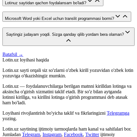
Lotinuz saytidan qachon foydalansam bo'ladi?
Microsoft Word yoki Excel uchun translit programmasi bormi?
Saytingiz judayam yoqdi. Sizga qanday qilib yordam bera olaman?
Batafsil →
Lotin.uz loyihasi haqida
Lotin.uz sayti orqali siz so'zlarni o'zbek kirill yozuvidan o'zbek lotin
yozuviga o'tkazishingiz mumkin.
Lotin.uz — foydalanuvchilarga berilgan matnni kirilldan lotinga va
aksincha o'girish xizmatini taklif etadi. Bir so'z bilan aytganda
lotinni kirillga, va kirillni lotinga o'girish programmasi deb atasak
ham bo'ladi.
Loyihani rivojlantirish bo'yicha taklif va fikrlaringizni
Telegramga
yozing.
Lotin.uz saytining ijtimoiy tarmoqlarda ham kanal va sahifalari bor.
Jumladan
Telegram
,
Instagram
,
Facebook
,
Twitter
ijtimoiy