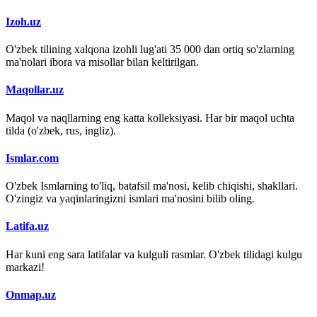
Izoh.uz
O'zbek tilining xalqona izohli lug'ati 35 000 dan ortiq so'zlarning
ma'nolari ibora va misollar bilan keltirilgan.
Maqollar.uz
Maqol va naqllarning eng katta kolleksiyasi. Har bir maqol uchta
tilda (o'zbek, rus, ingliz).
Ismlar.com
O'zbek Ismlarning to'liq, batafsil ma'nosi, kelib chiqishi, shakllari.
O'zingiz va yaqinlaringizni ismlari ma'nosini bilib oling.
Latifa.uz
Har kuni eng sara latifalar va kulguli rasmlar. O'zbek tilidagi kulgu
markazi!
Onmap.uz