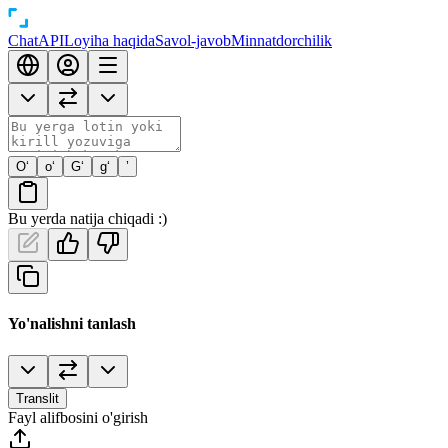
Chat
API
Loyiha haqida
Savol-javob
Minnatdorchilik
O‘
o‘
G‘
g‘
’
Bu yerda natija chiqadi :)
Yo'nalishni tanlash
Translit
Fayl alifbosini o'girish