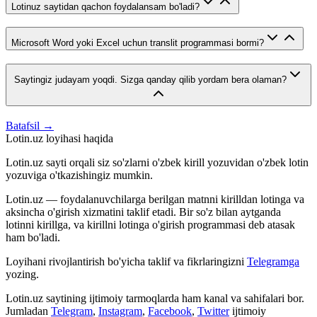
Lotinuz saytidan qachon foydalansam bo'ladi?
Microsoft Word yoki Excel uchun translit programmasi bormi?
Saytingiz judayam yoqdi. Sizga qanday qilib yordam bera olaman?
Batafsil →
Lotin.uz loyihasi haqida
Lotin.uz sayti orqali siz so'zlarni o'zbek kirill yozuvidan o'zbek lotin
yozuviga o'tkazishingiz mumkin.
Lotin.uz — foydalanuvchilarga berilgan matnni kirilldan lotinga va
aksincha o'girish xizmatini taklif etadi. Bir so'z bilan aytganda
lotinni kirillga, va kirillni lotinga o'girish programmasi deb atasak
ham bo'ladi.
Loyihani rivojlantirish bo'yicha taklif va fikrlaringizni
Telegramga
yozing.
Lotin.uz saytining ijtimoiy tarmoqlarda ham kanal va sahifalari bor.
Jumladan
Telegram
,
Instagram
,
Facebook
,
Twitter
ijtimoiy