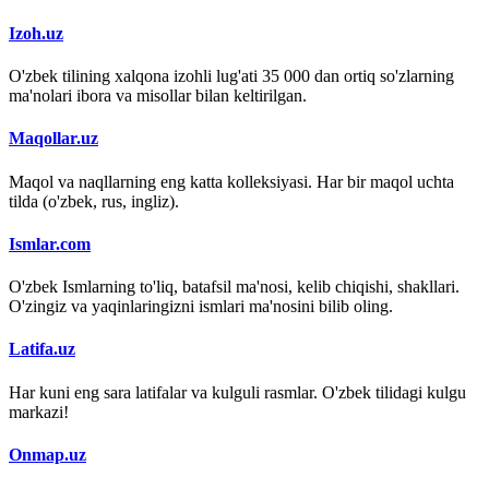
Izoh.uz
O'zbek tilining xalqona izohli lug'ati 35 000 dan ortiq so'zlarning
ma'nolari ibora va misollar bilan keltirilgan.
Maqollar.uz
Maqol va naqllarning eng katta kolleksiyasi. Har bir maqol uchta
tilda (o'zbek, rus, ingliz).
Ismlar.com
O'zbek Ismlarning to'liq, batafsil ma'nosi, kelib chiqishi, shakllari.
O'zingiz va yaqinlaringizni ismlari ma'nosini bilib oling.
Latifa.uz
Har kuni eng sara latifalar va kulguli rasmlar. O'zbek tilidagi kulgu
markazi!
Onmap.uz