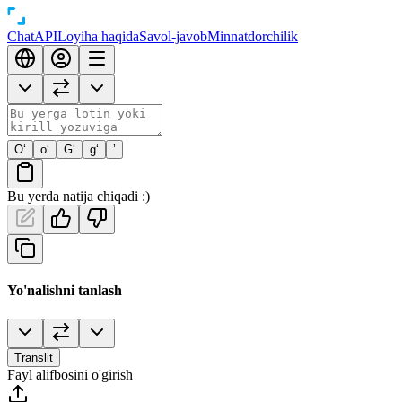
Chat
API
Loyiha haqida
Savol-javob
Minnatdorchilik
O‘
o‘
G‘
g‘
’
Bu yerda natija chiqadi :)
Yo'nalishni tanlash
Translit
Fayl alifbosini o'girish