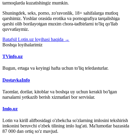
tarmoqlarda kuzatishingiz mumkin.
Shuningdek, seks, porno, zo'ravonlik, 18+ sahifalarga mutloq
qarshimiz. Yoshlar orasida erotika va pornografiya tarqalishiga
qarshi olib borilayotgan muxim chora-tadbirlarni to'liq qo'llab
quvvatlaymiz.
Batafsil Lotin.uz loyihasi haqida →
Boshqa loyihalarimiz
TVinfo.uz
Bugun, ertaga va keyingi hafta uchun to'liq teledasturlar.
DostavkaInfo
Taomlar, dorilar, kitoblar va boshqa uy uchun kerakli bo'lgan
narsalarni yetkazib berish xizmatlari bor servislar.
Imlo.uz
Lotin va kirill alifbosidagi o'zbekcha so'zlarning imlosini tekshirish
imkonini beruvchi o'zbek tilining imlo lug'ati. Ma'lumotlar bazasida
87 000 dan ortiq so'z mavjud.