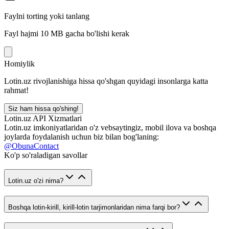
Faylni torting yoki tanlang
Fayl hajmi 10 MB gacha bo'lishi kerak
Homiylik
Lotin.uz rivojlanishiga hissa qo'shgan quyidagi insonlarga katta
rahmat!
Siz ham hissa qo'shing!
Lotin.uz API Xizmatlari
Lotin.uz imkoniyatlaridan o'z vebsaytingiz, mobil ilova va boshqa
joylarda foydalanish uchun biz bilan bog'laning:
@ObunaContact
Ko'p so'raladigan savollar
Lotin.uz o'zi nima?
Boshqa lotin-kirill, kirill-lotin tarjimonlaridan nima farqi bor?