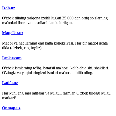
Izoh.uz
O'zbek tilining xalqona izohli lug'ati 35 000 dan ortiq so'zlarning
ma'nolari ibora va misollar bilan keltirilgan.
Maqollar.uz
Maqol va naqllarning eng katta kolleksiyasi. Har bir maqol uchta
tilda (o'zbek, rus, ingliz).
Ismlar.com
O'zbek Ismlarning to'liq, batafsil ma'nosi, kelib chiqishi, shakllari.
O'zingiz va yaqinlaringizni ismlari ma'nosini bilib oling.
Latifa.uz
Har kuni eng sara latifalar va kulguli rasmlar. O'zbek tilidagi kulgu
markazi!
Onmap.uz