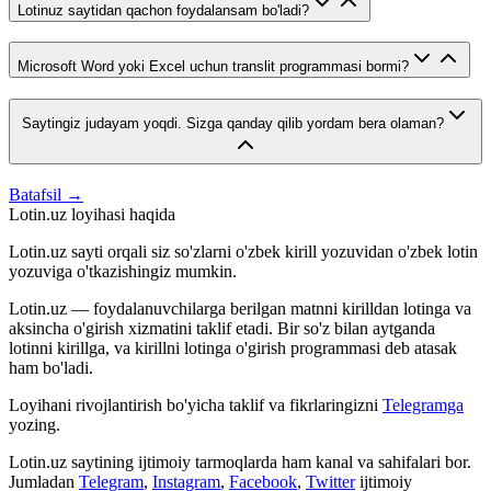
Lotinuz saytidan qachon foydalansam bo'ladi?
Microsoft Word yoki Excel uchun translit programmasi bormi?
Saytingiz judayam yoqdi. Sizga qanday qilib yordam bera olaman?
Batafsil →
Lotin.uz loyihasi haqida
Lotin.uz sayti orqali siz so'zlarni o'zbek kirill yozuvidan o'zbek lotin
yozuviga o'tkazishingiz mumkin.
Lotin.uz — foydalanuvchilarga berilgan matnni kirilldan lotinga va
aksincha o'girish xizmatini taklif etadi. Bir so'z bilan aytganda
lotinni kirillga, va kirillni lotinga o'girish programmasi deb atasak
ham bo'ladi.
Loyihani rivojlantirish bo'yicha taklif va fikrlaringizni
Telegramga
yozing.
Lotin.uz saytining ijtimoiy tarmoqlarda ham kanal va sahifalari bor.
Jumladan
Telegram
,
Instagram
,
Facebook
,
Twitter
ijtimoiy