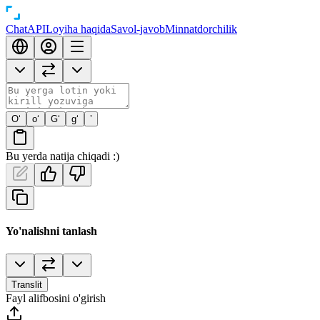
Chat
API
Loyiha haqida
Savol-javob
Minnatdorchilik
O‘
o‘
G‘
g‘
’
Bu yerda natija chiqadi :)
Yo'nalishni tanlash
Translit
Fayl alifbosini o'girish