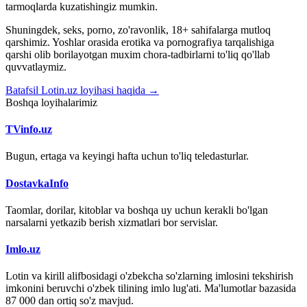
tarmoqlarda kuzatishingiz mumkin.
Shuningdek, seks, porno, zo'ravonlik, 18+ sahifalarga mutloq
qarshimiz. Yoshlar orasida erotika va pornografiya tarqalishiga
qarshi olib borilayotgan muxim chora-tadbirlarni to'liq qo'llab
quvvatlaymiz.
Batafsil Lotin.uz loyihasi haqida →
Boshqa loyihalarimiz
TVinfo.uz
Bugun, ertaga va keyingi hafta uchun to'liq teledasturlar.
DostavkaInfo
Taomlar, dorilar, kitoblar va boshqa uy uchun kerakli bo'lgan
narsalarni yetkazib berish xizmatlari bor servislar.
Imlo.uz
Lotin va kirill alifbosidagi o'zbekcha so'zlarning imlosini tekshirish
imkonini beruvchi o'zbek tilining imlo lug'ati. Ma'lumotlar bazasida
87 000 dan ortiq so'z mavjud.