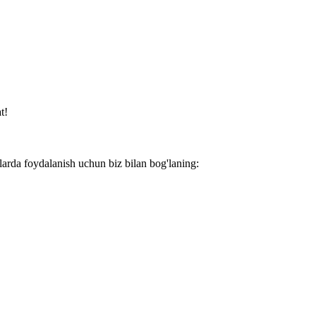
t!
larda foydalanish uchun biz bilan bog'laning: