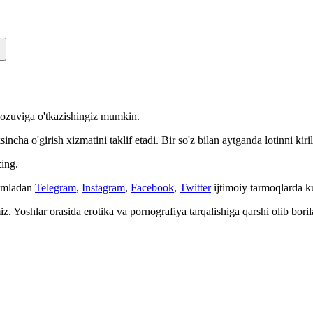
n yozuviga o'tkazishingiz mumkin.
cha o'girish xizmatini taklif etadi. Bir so'z bilan aytganda lotinni kiri
ing.
Jumladan
Telegram
,
Instagram
,
Facebook
,
Twitter
ijtimoiy tarmoqlarda 
. Yoshlar orasida erotika va pornografiya tarqalishiga qarshi olib bori