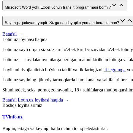
Microsoft Word yoki Excel uchun translit programmasi bormi?
Saytingiz judayam yoqdi. Sizga qanday qilib yordam bera olaman?
Batafsil →
Lotin.uz loyihasi haqida
Lotin.uz sayti orqali siz so'zlarni o'zbek kirill yozuvidan o'zbek loti
Lotin.uz — foydalanuvchilarga berilgan matnni kirilldan lotinga va aksin
Loyihani rivojlantirish bo'yicha taklif va fikrlaringizni
Telegramga
yoz
Lotin.uz saytining ijtimoiy tarmoqlarda ham kanal va sahifalari bor. 
Shuningdek, seks, porno, zo'ravonlik, 18+ sahifalarga mutloq qarshimiz
Batafsil Lotin.uz loyihasi haqida →
Boshqa loyihalarimiz
TVinfo.uz
Bugun, ertaga va keyingi hafta uchun to'liq teledasturlar.