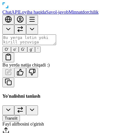
Chat
API
Loyiha haqida
Savol-javob
Minnatdorchilik
O‘
o‘
G‘
g‘
’
Bu yerda natija chiqadi :)
Yo'nalishni tanlash
Translit
Fayl alifbosini o'girish