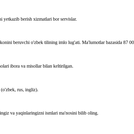
i yetkazib berish xizmatlari bor servislar.
imkonini beruvchi o'zbek tilining imlo lug'ati. Ma'lumotlar bazasida 87 0
lari ibora va misollar bilan keltirilgan.
o'zbek, rus, ingliz).
zingiz va yaqinlaringizni ismlari ma'nosini bilib oling.