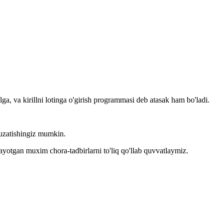
llga, va kirillni lotinga o'girish programmasi deb atasak ham bo'ladi.
kuzatishingiz mumkin.
layotgan muxim chora-tadbirlarni to'liq qo'llab quvvatlaymiz.