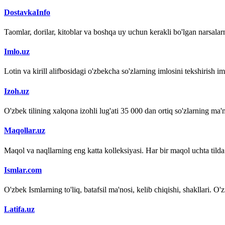
DostavkaInfo
Taomlar, dorilar, kitoblar va boshqa uy uchun kerakli bo'lgan narsalarn
Imlo.uz
Lotin va kirill alifbosidagi o'zbekcha so'zlarning imlosini tekshirish 
Izoh.uz
O'zbek tilining xalqona izohli lug'ati 35 000 dan ortiq so'zlarning ma'no
Maqollar.uz
Maqol va naqllarning eng katta kolleksiyasi. Har bir maqol uchta tilda (
Ismlar.com
O'zbek Ismlarning to'liq, batafsil ma'nosi, kelib chiqishi, shakllari. O'
Latifa.uz