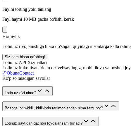
Faylni torting yoki tanlang
Fayl hajmi 10 MB gacha bo'lishi kerak
Homiylik
Lotin.uz rivojlanishiga hissa qo'shgan quyidagi insonlarga katta rahma
Siz ham hissa qo'shing!
Lotin.uz API Xizmatlari
Lotin.uz imkoniyatlaridan o'z vebsaytingiz, mobil ilova va boshqa joy
@ObunaContact
Ko'p so'raladigan savollar
Lotin.uz o'zi nima?
Boshqa lotin-kirill, kirill-lotin tarjimonlaridan nima farqi bor?
Lotinuz saytidan qachon foydalansam bo'ladi?