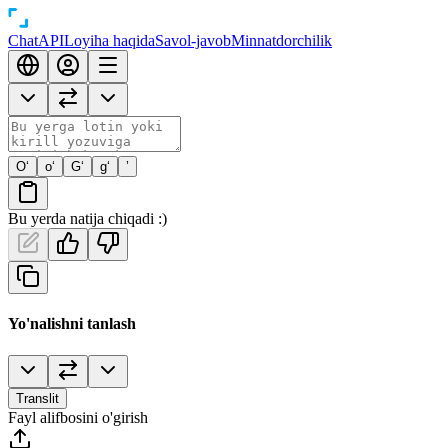
Chat
API
Loyiha haqida
Savol-javob
Minnatdorchilik
O‘
o‘
G‘
g‘
’
Bu yerda natija chiqadi :)
Yo'nalishni tanlash
Translit
Fayl alifbosini o'girish