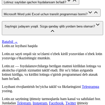
Lotinuz saytidan qachon foydalansam bo'ladi?
Microsoft Word yoki Excel uchun translit programmasi bormi?
Saytingiz judayam yoqdi. Sizga qanday qilib yordam bera olaman?
Batafsil →
Lotin.uz loyihasi haqida
Lotin.uz sayti orqali siz so'zlarni o'zbek kirill yozuvidan o'zbek lotin
yozuviga o'tkazishingiz mumkin.
Lotin.uz — foydalanuvchilarga berilgan matnni kirilldan lotinga va
aksincha o'girish xizmatini taklif etadi. Bir so'z bilan aytganda
lotinni kirillga, va kirillni lotinga o'girish programmasi deb atasak
ham bo'ladi.
Loyihani rivojlantirish bo'yicha taklif va fikrlaringizni
Telegramga
yozing.
Lotin.uz saytining ijtimoiy tarmoqlarda ham kanal va sahifalari bor.
Jumladan
Telegram
,
Instagram
,
Facebook
,
Twitter
ijtimoiy