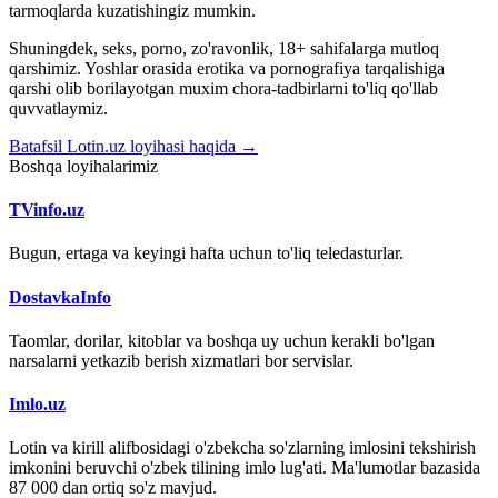
tarmoqlarda kuzatishingiz mumkin.
Shuningdek, seks, porno, zo'ravonlik, 18+ sahifalarga mutloq
qarshimiz. Yoshlar orasida erotika va pornografiya tarqalishiga
qarshi olib borilayotgan muxim chora-tadbirlarni to'liq qo'llab
quvvatlaymiz.
Batafsil Lotin.uz loyihasi haqida →
Boshqa loyihalarimiz
TVinfo.uz
Bugun, ertaga va keyingi hafta uchun to'liq teledasturlar.
DostavkaInfo
Taomlar, dorilar, kitoblar va boshqa uy uchun kerakli bo'lgan
narsalarni yetkazib berish xizmatlari bor servislar.
Imlo.uz
Lotin va kirill alifbosidagi o'zbekcha so'zlarning imlosini tekshirish
imkonini beruvchi o'zbek tilining imlo lug'ati. Ma'lumotlar bazasida
87 000 dan ortiq so'z mavjud.