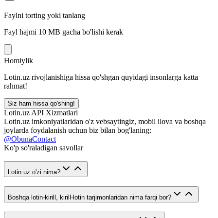
Faylni torting yoki tanlang
Fayl hajmi 10 MB gacha bo'lishi kerak
Homiylik
Lotin.uz rivojlanishiga hissa qo'shgan quyidagi insonlarga katta
rahmat!
Siz ham hissa qo'shing!
Lotin.uz API Xizmatlari
Lotin.uz imkoniyatlaridan o'z vebsaytingiz, mobil ilova va boshqa
joylarda foydalanish uchun biz bilan bog'laning:
@ObunaContact
Ko'p so'raladigan savollar
Lotin.uz o'zi nima?
Boshqa lotin-kirill, kirill-lotin tarjimonlaridan nima farqi bor?