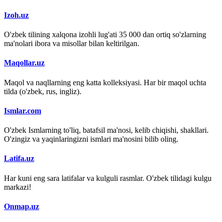
Izoh.uz
O'zbek tilining xalqona izohli lug'ati 35 000 dan ortiq so'zlarning
ma'nolari ibora va misollar bilan keltirilgan.
Maqollar.uz
Maqol va naqllarning eng katta kolleksiyasi. Har bir maqol uchta
tilda (o'zbek, rus, ingliz).
Ismlar.com
O'zbek Ismlarning to'liq, batafsil ma'nosi, kelib chiqishi, shakllari.
O'zingiz va yaqinlaringizni ismlari ma'nosini bilib oling.
Latifa.uz
Har kuni eng sara latifalar va kulguli rasmlar. O'zbek tilidagi kulgu
markazi!
Onmap.uz