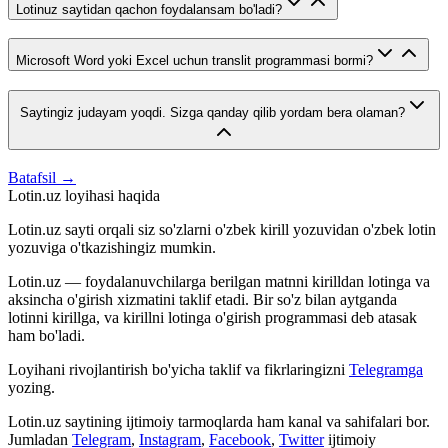
Lotinuz saytidan qachon foydalansam bo'ladi?
Microsoft Word yoki Excel uchun translit programmasi bormi?
Saytingiz judayam yoqdi. Sizga qanday qilib yordam bera olaman?
Batafsil →
Lotin.uz loyihasi haqida
Lotin.uz sayti orqali siz so'zlarni o'zbek kirill yozuvidan o'zbek lotin
yozuviga o'tkazishingiz mumkin.
Lotin.uz — foydalanuvchilarga berilgan matnni kirilldan lotinga va
aksincha o'girish xizmatini taklif etadi. Bir so'z bilan aytganda
lotinni kirillga, va kirillni lotinga o'girish programmasi deb atasak
ham bo'ladi.
Loyihani rivojlantirish bo'yicha taklif va fikrlaringizni
Telegramga
yozing.
Lotin.uz saytining ijtimoiy tarmoqlarda ham kanal va sahifalari bor.
Jumladan
Telegram
,
Instagram
,
Facebook
,
Twitter
ijtimoiy