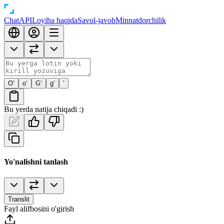
Chat
API
Loyiha haqida
Savol-javob
Minnatdorchilik
O‘
o‘
G‘
g‘
’
Bu yerda natija chiqadi :)
Yo'nalishni tanlash
Translit
Fayl alifbosini o'girish