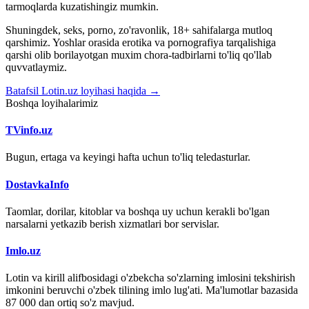
tarmoqlarda kuzatishingiz mumkin.
Shuningdek, seks, porno, zo'ravonlik, 18+ sahifalarga mutloq
qarshimiz. Yoshlar orasida erotika va pornografiya tarqalishiga
qarshi olib borilayotgan muxim chora-tadbirlarni to'liq qo'llab
quvvatlaymiz.
Batafsil Lotin.uz loyihasi haqida →
Boshqa loyihalarimiz
TVinfo.uz
Bugun, ertaga va keyingi hafta uchun to'liq teledasturlar.
DostavkaInfo
Taomlar, dorilar, kitoblar va boshqa uy uchun kerakli bo'lgan
narsalarni yetkazib berish xizmatlari bor servislar.
Imlo.uz
Lotin va kirill alifbosidagi o'zbekcha so'zlarning imlosini tekshirish
imkonini beruvchi o'zbek tilining imlo lug'ati. Ma'lumotlar bazasida
87 000 dan ortiq so'z mavjud.