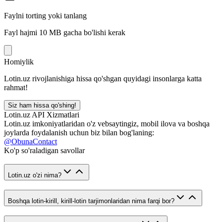
Faylni torting yoki tanlang
Fayl hajmi 10 MB gacha bo'lishi kerak
Homiylik
Lotin.uz rivojlanishiga hissa qo'shgan quyidagi insonlarga katta
rahmat!
Siz ham hissa qo'shing!
Lotin.uz API Xizmatlari
Lotin.uz imkoniyatlaridan o'z vebsaytingiz, mobil ilova va boshqa
joylarda foydalanish uchun biz bilan bog'laning:
@ObunaContact
Ko'p so'raladigan savollar
Lotin.uz o'zi nima?
Boshqa lotin-kirill, kirill-lotin tarjimonlaridan nima farqi bor?