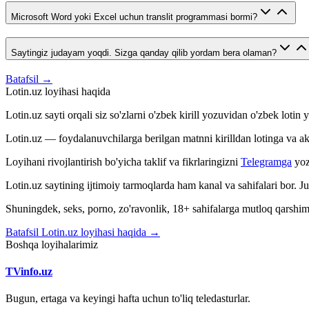
Microsoft Word yoki Excel uchun translit programmasi bormi?
Saytingiz judayam yoqdi. Sizga qanday qilib yordam bera olaman?
Batafsil →
Lotin.uz loyihasi haqida
Lotin.uz sayti orqali siz so'zlarni o'zbek kirill yozuvidan o'zbek loti
Lotin.uz — foydalanuvchilarga berilgan matnni kirilldan lotinga va aksin
Loyihani rivojlantirish bo'yicha taklif va fikrlaringizni
Telegramga
yoz
Lotin.uz saytining ijtimoiy tarmoqlarda ham kanal va sahifalari bor. 
Shuningdek, seks, porno, zo'ravonlik, 18+ sahifalarga mutloq qarshimiz
Batafsil Lotin.uz loyihasi haqida →
Boshqa loyihalarimiz
TVinfo.uz
Bugun, ertaga va keyingi hafta uchun to'liq teledasturlar.