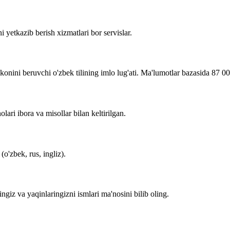
i yetkazib berish xizmatlari bor servislar.
imkonini beruvchi o'zbek tilining imlo lug'ati. Ma'lumotlar bazasida 87 0
lari ibora va misollar bilan keltirilgan.
o'zbek, rus, ingliz).
zingiz va yaqinlaringizni ismlari ma'nosini bilib oling.