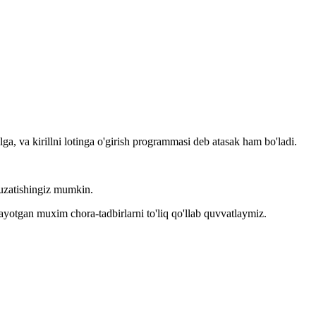
llga, va kirillni lotinga o'girish programmasi deb atasak ham bo'ladi.
kuzatishingiz mumkin.
layotgan muxim chora-tadbirlarni to'liq qo'llab quvvatlaymiz.