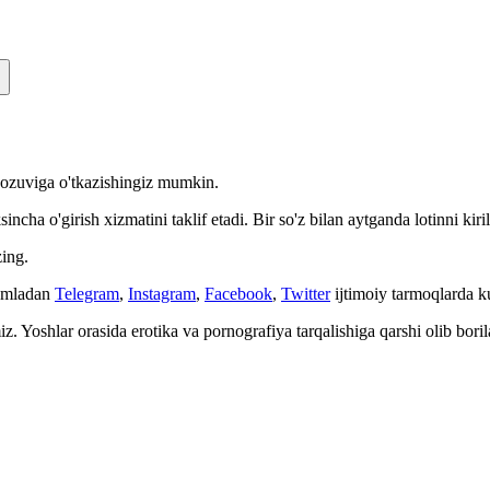
n yozuviga o'tkazishingiz mumkin.
cha o'girish xizmatini taklif etadi. Bir so'z bilan aytganda lotinni kiri
ing.
Jumladan
Telegram
,
Instagram
,
Facebook
,
Twitter
ijtimoiy tarmoqlarda 
. Yoshlar orasida erotika va pornografiya tarqalishiga qarshi olib bori