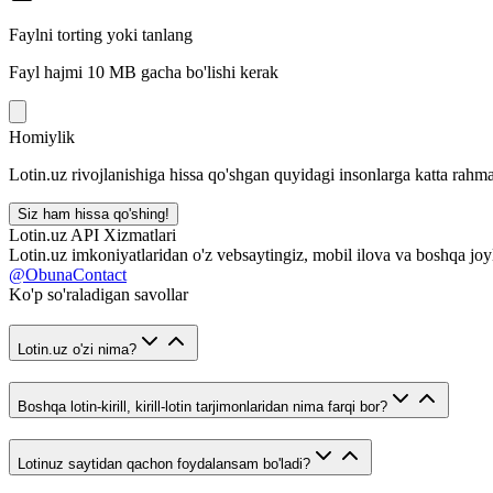
Faylni torting yoki tanlang
Fayl hajmi 10 MB gacha bo'lishi kerak
Homiylik
Lotin.uz rivojlanishiga hissa qo'shgan quyidagi insonlarga katta rahma
Siz ham hissa qo'shing!
Lotin.uz API Xizmatlari
Lotin.uz imkoniyatlaridan o'z vebsaytingiz, mobil ilova va boshqa joy
@ObunaContact
Ko'p so'raladigan savollar
Lotin.uz o'zi nima?
Boshqa lotin-kirill, kirill-lotin tarjimonlaridan nima farqi bor?
Lotinuz saytidan qachon foydalansam bo'ladi?