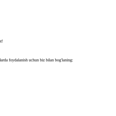
t!
larda foydalanish uchun biz bilan bog'laning: