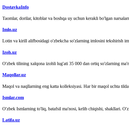
DostavkaInfo
Taomlar, dorilar, kitoblar va boshqa uy uchun kerakli bo'lgan narsalarn
Imlo.uz
Lotin va kirill alifbosidagi o'zbekcha so'zlarning imlosini tekshirish 
Izoh.uz
O'zbek tilining xalqona izohli lug'ati 35 000 dan ortiq so'zlarning ma'no
Maqollar.uz
Maqol va naqllarning eng katta kolleksiyasi. Har bir maqol uchta tilda (
Ismlar.com
O'zbek Ismlarning to'liq, batafsil ma'nosi, kelib chiqishi, shakllari. O'
Latifa.uz