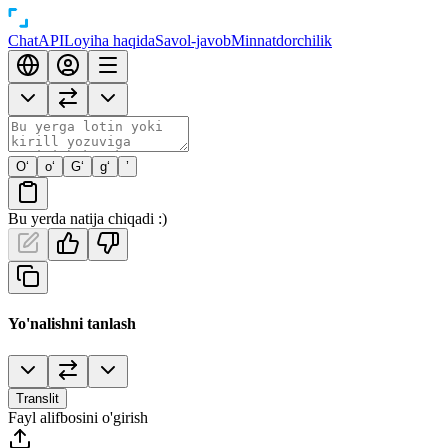
Chat
API
Loyiha haqida
Savol-javob
Minnatdorchilik
O‘
o‘
G‘
g‘
’
Bu yerda natija chiqadi :)
Yo'nalishni tanlash
Translit
Fayl alifbosini o'girish