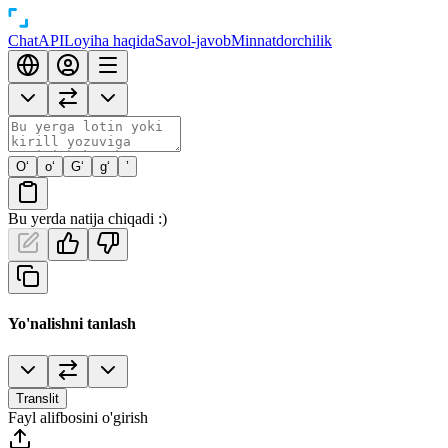
Chat
API
Loyiha haqida
Savol-javob
Minnatdorchilik
O‘
o‘
G‘
g‘
’
Bu yerda natija chiqadi :)
Yo'nalishni tanlash
Translit
Fayl alifbosini o'girish