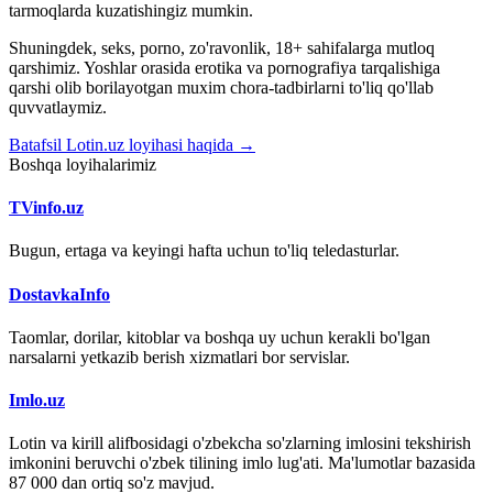
tarmoqlarda kuzatishingiz mumkin.
Shuningdek, seks, porno, zo'ravonlik, 18+ sahifalarga mutloq
qarshimiz. Yoshlar orasida erotika va pornografiya tarqalishiga
qarshi olib borilayotgan muxim chora-tadbirlarni to'liq qo'llab
quvvatlaymiz.
Batafsil Lotin.uz loyihasi haqida →
Boshqa loyihalarimiz
TVinfo.uz
Bugun, ertaga va keyingi hafta uchun to'liq teledasturlar.
DostavkaInfo
Taomlar, dorilar, kitoblar va boshqa uy uchun kerakli bo'lgan
narsalarni yetkazib berish xizmatlari bor servislar.
Imlo.uz
Lotin va kirill alifbosidagi o'zbekcha so'zlarning imlosini tekshirish
imkonini beruvchi o'zbek tilining imlo lug'ati. Ma'lumotlar bazasida
87 000 dan ortiq so'z mavjud.