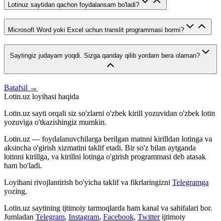
Lotinuz saytidan qachon foydalansam bo'ladi?
Microsoft Word yoki Excel uchun translit programmasi bormi?
Saytingiz judayam yoqdi. Sizga qanday qilib yordam bera olaman?
Batafsil →
Lotin.uz loyihasi haqida
Lotin.uz sayti orqali siz so'zlarni o'zbek kirill yozuvidan o'zbek lotin
yozuviga o'tkazishingiz mumkin.
Lotin.uz — foydalanuvchilarga berilgan matnni kirilldan lotinga va
aksincha o'girish xizmatini taklif etadi. Bir so'z bilan aytganda
lotinni kirillga, va kirillni lotinga o'girish programmasi deb atasak
ham bo'ladi.
Loyihani rivojlantirish bo'yicha taklif va fikrlaringizni
Telegramga
yozing.
Lotin.uz saytining ijtimoiy tarmoqlarda ham kanal va sahifalari bor.
Jumladan
Telegram
,
Instagram
,
Facebook
,
Twitter
ijtimoiy