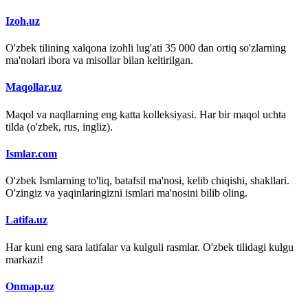
Izoh.uz
O'zbek tilining xalqona izohli lug'ati 35 000 dan ortiq so'zlarning
ma'nolari ibora va misollar bilan keltirilgan.
Maqollar.uz
Maqol va naqllarning eng katta kolleksiyasi. Har bir maqol uchta
tilda (o'zbek, rus, ingliz).
Ismlar.com
O'zbek Ismlarning to'liq, batafsil ma'nosi, kelib chiqishi, shakllari.
O'zingiz va yaqinlaringizni ismlari ma'nosini bilib oling.
Latifa.uz
Har kuni eng sara latifalar va kulguli rasmlar. O'zbek tilidagi kulgu
markazi!
Onmap.uz