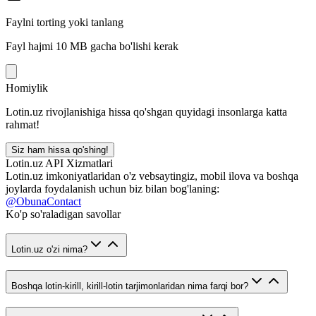
Faylni torting yoki tanlang
Fayl hajmi 10 MB gacha bo'lishi kerak
Homiylik
Lotin.uz rivojlanishiga hissa qo'shgan quyidagi insonlarga katta
rahmat!
Siz ham hissa qo'shing!
Lotin.uz API Xizmatlari
Lotin.uz imkoniyatlaridan o'z vebsaytingiz, mobil ilova va boshqa
joylarda foydalanish uchun biz bilan bog'laning:
@ObunaContact
Ko'p so'raladigan savollar
Lotin.uz o'zi nima?
Boshqa lotin-kirill, kirill-lotin tarjimonlaridan nima farqi bor?