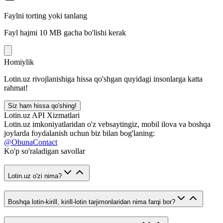
Faylni torting yoki tanlang
Fayl hajmi 10 MB gacha bo'lishi kerak
Homiylik
Lotin.uz rivojlanishiga hissa qo'shgan quyidagi insonlarga katta
rahmat!
Siz ham hissa qo'shing!
Lotin.uz API Xizmatlari
Lotin.uz imkoniyatlaridan o'z vebsaytingiz, mobil ilova va boshqa
joylarda foydalanish uchun biz bilan bog'laning:
@ObunaContact
Ko'p so'raladigan savollar
Lotin.uz o'zi nima?
Boshqa lotin-kirill, kirill-lotin tarjimonlaridan nima farqi bor?