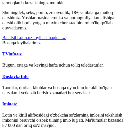
tarmoqlarda kuzatishingiz mumkin.
Shuningdek, seks, porno, zo'ravonlik, 18+ sahifalarga mutloq
qarshimiz. Yoshlar orasida erotika va pornografiya tarqalishiga
qarshi olib borilayotgan muxim chora-tadbirlarni to'liq qo'llab
quvvatlaymiz.
Batafsil Lotin.uz loyihasi haqida →
Boshqa loyihalarimiz
TVinfo.uz
Bugun, ertaga va keyingi hafta uchun to'liq teledasturlar.
DostavkaInfo
Taomlar, dorilar, kitoblar va boshqa uy uchun kerakli bo'lgan
narsalarni yetkazib berish xizmatlari bor servislar.
Imlo.uz
Lotin va kirill alifbosidagi o'zbekcha so'zlarning imlosini tekshirish
imkonini beruvchi o'zbek tilining imlo lug'ati. Ma'lumotlar bazasida
87 000 dan ortiq so'z mavjud.