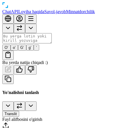
Chat
API
Loyiha haqida
Savol-javob
Minnatdorchilik
O‘
o‘
G‘
g‘
’
Bu yerda natija chiqadi :)
Yo'nalishni tanlash
Translit
Fayl alifbosini o'girish