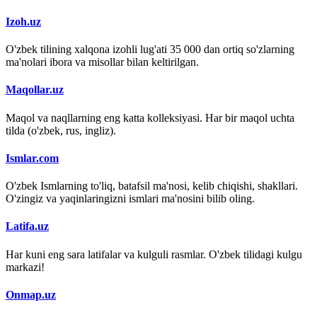
Izoh.uz
O'zbek tilining xalqona izohli lug'ati 35 000 dan ortiq so'zlarning
ma'nolari ibora va misollar bilan keltirilgan.
Maqollar.uz
Maqol va naqllarning eng katta kolleksiyasi. Har bir maqol uchta
tilda (o'zbek, rus, ingliz).
Ismlar.com
O'zbek Ismlarning to'liq, batafsil ma'nosi, kelib chiqishi, shakllari.
O'zingiz va yaqinlaringizni ismlari ma'nosini bilib oling.
Latifa.uz
Har kuni eng sara latifalar va kulguli rasmlar. O'zbek tilidagi kulgu
markazi!
Onmap.uz