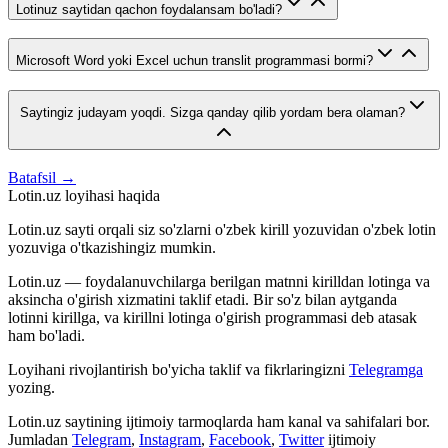
Lotinuz saytidan qachon foydalansam bo'ladi?
Microsoft Word yoki Excel uchun translit programmasi bormi?
Saytingiz judayam yoqdi. Sizga qanday qilib yordam bera olaman?
Batafsil →
Lotin.uz loyihasi haqida
Lotin.uz sayti orqali siz so'zlarni o'zbek kirill yozuvidan o'zbek lotin
yozuviga o'tkazishingiz mumkin.
Lotin.uz — foydalanuvchilarga berilgan matnni kirilldan lotinga va
aksincha o'girish xizmatini taklif etadi. Bir so'z bilan aytganda
lotinni kirillga, va kirillni lotinga o'girish programmasi deb atasak
ham bo'ladi.
Loyihani rivojlantirish bo'yicha taklif va fikrlaringizni
Telegramga
yozing.
Lotin.uz saytining ijtimoiy tarmoqlarda ham kanal va sahifalari bor.
Jumladan
Telegram
,
Instagram
,
Facebook
,
Twitter
ijtimoiy