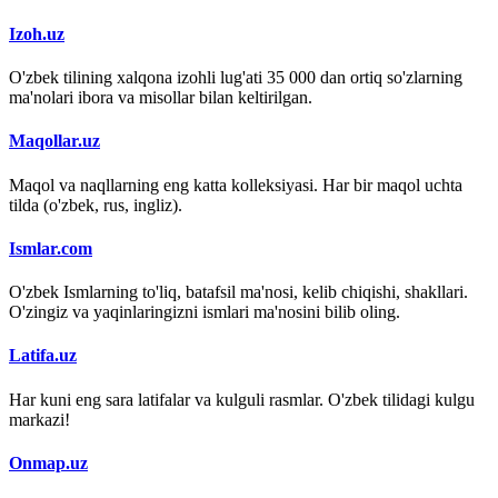
Izoh.uz
O'zbek tilining xalqona izohli lug'ati 35 000 dan ortiq so'zlarning
ma'nolari ibora va misollar bilan keltirilgan.
Maqollar.uz
Maqol va naqllarning eng katta kolleksiyasi. Har bir maqol uchta
tilda (o'zbek, rus, ingliz).
Ismlar.com
O'zbek Ismlarning to'liq, batafsil ma'nosi, kelib chiqishi, shakllari.
O'zingiz va yaqinlaringizni ismlari ma'nosini bilib oling.
Latifa.uz
Har kuni eng sara latifalar va kulguli rasmlar. O'zbek tilidagi kulgu
markazi!
Onmap.uz