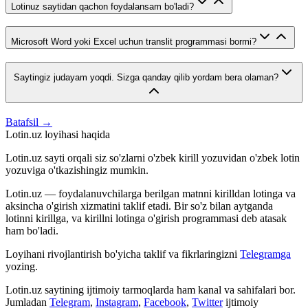
Lotinuz saytidan qachon foydalansam bo'ladi?
Microsoft Word yoki Excel uchun translit programmasi bormi?
Saytingiz judayam yoqdi. Sizga qanday qilib yordam bera olaman?
Batafsil →
Lotin.uz loyihasi haqida
Lotin.uz sayti orqali siz so'zlarni o'zbek kirill yozuvidan o'zbek lotin
yozuviga o'tkazishingiz mumkin.
Lotin.uz — foydalanuvchilarga berilgan matnni kirilldan lotinga va
aksincha o'girish xizmatini taklif etadi. Bir so'z bilan aytganda
lotinni kirillga, va kirillni lotinga o'girish programmasi deb atasak
ham bo'ladi.
Loyihani rivojlantirish bo'yicha taklif va fikrlaringizni
Telegramga
yozing.
Lotin.uz saytining ijtimoiy tarmoqlarda ham kanal va sahifalari bor.
Jumladan
Telegram
,
Instagram
,
Facebook
,
Twitter
ijtimoiy