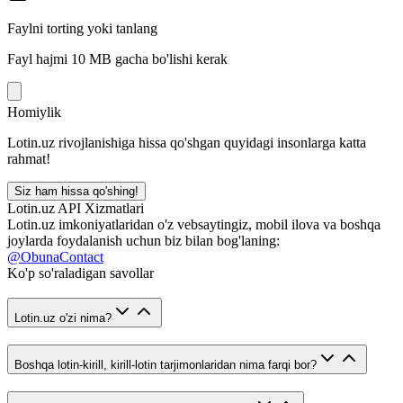
Faylni torting yoki tanlang
Fayl hajmi 10 MB gacha bo'lishi kerak
Homiylik
Lotin.uz rivojlanishiga hissa qo'shgan quyidagi insonlarga katta
rahmat!
Siz ham hissa qo'shing!
Lotin.uz API Xizmatlari
Lotin.uz imkoniyatlaridan o'z vebsaytingiz, mobil ilova va boshqa
joylarda foydalanish uchun biz bilan bog'laning:
@ObunaContact
Ko'p so'raladigan savollar
Lotin.uz o'zi nima?
Boshqa lotin-kirill, kirill-lotin tarjimonlaridan nima farqi bor?