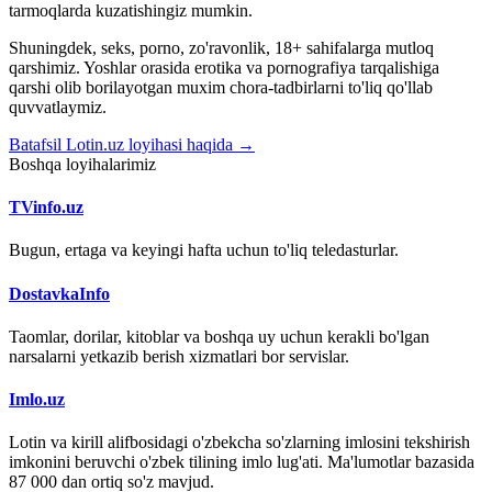
tarmoqlarda kuzatishingiz mumkin.
Shuningdek, seks, porno, zo'ravonlik, 18+ sahifalarga mutloq
qarshimiz. Yoshlar orasida erotika va pornografiya tarqalishiga
qarshi olib borilayotgan muxim chora-tadbirlarni to'liq qo'llab
quvvatlaymiz.
Batafsil Lotin.uz loyihasi haqida →
Boshqa loyihalarimiz
TVinfo.uz
Bugun, ertaga va keyingi hafta uchun to'liq teledasturlar.
DostavkaInfo
Taomlar, dorilar, kitoblar va boshqa uy uchun kerakli bo'lgan
narsalarni yetkazib berish xizmatlari bor servislar.
Imlo.uz
Lotin va kirill alifbosidagi o'zbekcha so'zlarning imlosini tekshirish
imkonini beruvchi o'zbek tilining imlo lug'ati. Ma'lumotlar bazasida
87 000 dan ortiq so'z mavjud.