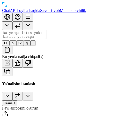
Chat
API
Loyiha haqida
Savol-javob
Minnatdorchilik
O‘
o‘
G‘
g‘
’
Bu yerda natija chiqadi :)
Yo'nalishni tanlash
Translit
Fayl alifbosini o'girish