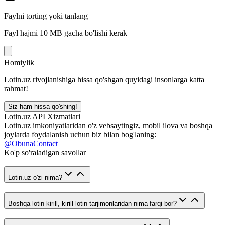
Faylni torting yoki tanlang
Fayl hajmi 10 MB gacha bo'lishi kerak
Homiylik
Lotin.uz rivojlanishiga hissa qo'shgan quyidagi insonlarga katta
rahmat!
Siz ham hissa qo'shing!
Lotin.uz API Xizmatlari
Lotin.uz imkoniyatlaridan o'z vebsaytingiz, mobil ilova va boshqa
joylarda foydalanish uchun biz bilan bog'laning:
@ObunaContact
Ko'p so'raladigan savollar
Lotin.uz o'zi nima?
Boshqa lotin-kirill, kirill-lotin tarjimonlaridan nima farqi bor?