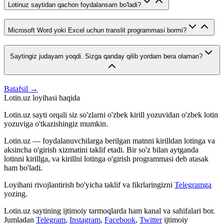
Lotinuz saytidan qachon foydalansam bo'ladi?
Microsoft Word yoki Excel uchun translit programmasi bormi?
Saytingiz judayam yoqdi. Sizga qanday qilib yordam bera olaman?
Batafsil →
Lotin.uz loyihasi haqida
Lotin.uz sayti orqali siz so'zlarni o'zbek kirill yozuvidan o'zbek lotin
yozuviga o'tkazishingiz mumkin.
Lotin.uz — foydalanuvchilarga berilgan matnni kirilldan lotinga va
aksincha o'girish xizmatini taklif etadi. Bir so'z bilan aytganda
lotinni kirillga, va kirillni lotinga o'girish programmasi deb atasak
ham bo'ladi.
Loyihani rivojlantirish bo'yicha taklif va fikrlaringizni
Telegramga
yozing.
Lotin.uz saytining ijtimoiy tarmoqlarda ham kanal va sahifalari bor.
Jumladan
Telegram
,
Instagram
,
Facebook
,
Twitter
ijtimoiy