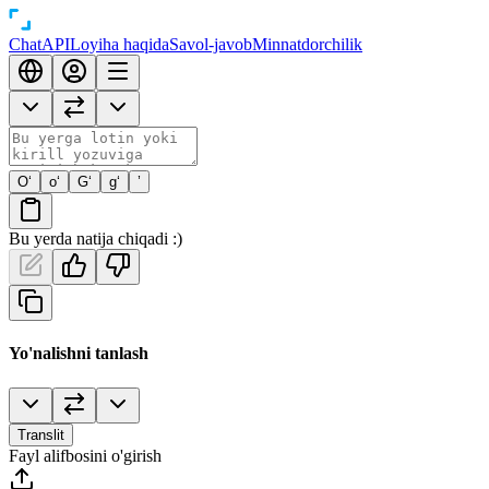
Chat
API
Loyiha haqida
Savol-javob
Minnatdorchilik
O‘
o‘
G‘
g‘
’
Bu yerda natija chiqadi :)
Yo'nalishni tanlash
Translit
Fayl alifbosini o'girish