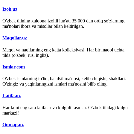
Izoh.uz
O'zbek tilining xalqona izohli lug'ati 35 000 dan ortiq so'zlarning
ma'nolari ibora va misollar bilan keltirilgan.
Maqollar.uz
Maqol va naqllarning eng katta kolleksiyasi. Har bir maqol uchta
tilda (o'zbek, rus, ingliz).
Ismlar.com
O'zbek Ismlarning to'liq, batafsil ma'nosi, kelib chiqishi, shakllari.
O'zingiz va yaqinlaringizni ismlari ma'nosini bilib oling.
Latifa.uz
Har kuni eng sara latifalar va kulguli rasmlar. O'zbek tilidagi kulgu
markazi!
Onmap.uz