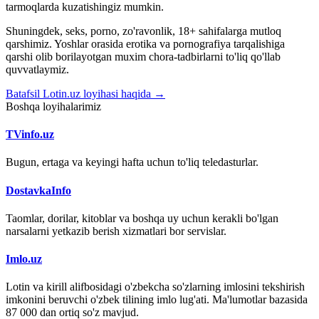
tarmoqlarda kuzatishingiz mumkin.
Shuningdek, seks, porno, zo'ravonlik, 18+ sahifalarga mutloq
qarshimiz. Yoshlar orasida erotika va pornografiya tarqalishiga
qarshi olib borilayotgan muxim chora-tadbirlarni to'liq qo'llab
quvvatlaymiz.
Batafsil Lotin.uz loyihasi haqida →
Boshqa loyihalarimiz
TVinfo.uz
Bugun, ertaga va keyingi hafta uchun to'liq teledasturlar.
DostavkaInfo
Taomlar, dorilar, kitoblar va boshqa uy uchun kerakli bo'lgan
narsalarni yetkazib berish xizmatlari bor servislar.
Imlo.uz
Lotin va kirill alifbosidagi o'zbekcha so'zlarning imlosini tekshirish
imkonini beruvchi o'zbek tilining imlo lug'ati. Ma'lumotlar bazasida
87 000 dan ortiq so'z mavjud.