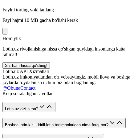
Faylni torting yoki tanlang
Fayl hajmi 10 MB gacha bo'lishi kerak
Homiylik
Lotin.uz rivojlanishiga hissa qo'shgan quyidagi insonlarga katta
rahmat!
Siz ham hissa qo'shing!
Lotin.uz API Xizmatlari
Lotin.uz imkoniyatlaridan o'z vebsaytingiz, mobil ilova va boshqa
joylarda foydalanish uchun biz bilan bog'laning:
@ObunaContact
Ko'p so'raladigan savollar
Lotin.uz o'zi nima?
Boshqa lotin-kirill, kirill-lotin tarjimonlaridan nima farqi bor?