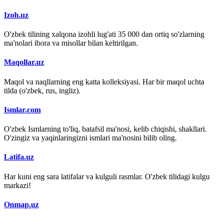
Izoh.uz
O'zbek tilining xalqona izohli lug'ati 35 000 dan ortiq so'zlarning
ma'nolari ibora va misollar bilan keltirilgan.
Maqollar.uz
Maqol va naqllarning eng katta kolleksiyasi. Har bir maqol uchta
tilda (o'zbek, rus, ingliz).
Ismlar.com
O'zbek Ismlarning to'liq, batafsil ma'nosi, kelib chiqishi, shakllari.
O'zingiz va yaqinlaringizni ismlari ma'nosini bilib oling.
Latifa.uz
Har kuni eng sara latifalar va kulguli rasmlar. O'zbek tilidagi kulgu
markazi!
Onmap.uz