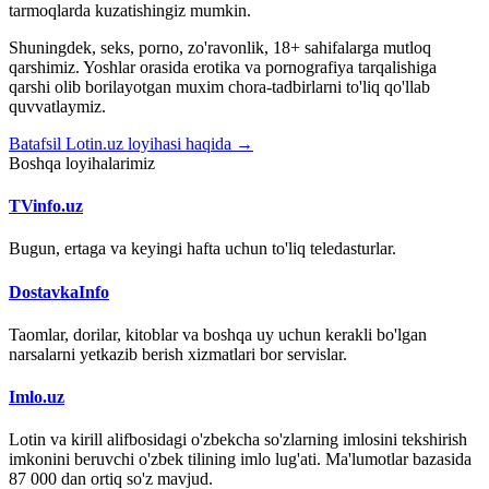
tarmoqlarda kuzatishingiz mumkin.
Shuningdek, seks, porno, zo'ravonlik, 18+ sahifalarga mutloq
qarshimiz. Yoshlar orasida erotika va pornografiya tarqalishiga
qarshi olib borilayotgan muxim chora-tadbirlarni to'liq qo'llab
quvvatlaymiz.
Batafsil Lotin.uz loyihasi haqida →
Boshqa loyihalarimiz
TVinfo.uz
Bugun, ertaga va keyingi hafta uchun to'liq teledasturlar.
DostavkaInfo
Taomlar, dorilar, kitoblar va boshqa uy uchun kerakli bo'lgan
narsalarni yetkazib berish xizmatlari bor servislar.
Imlo.uz
Lotin va kirill alifbosidagi o'zbekcha so'zlarning imlosini tekshirish
imkonini beruvchi o'zbek tilining imlo lug'ati. Ma'lumotlar bazasida
87 000 dan ortiq so'z mavjud.