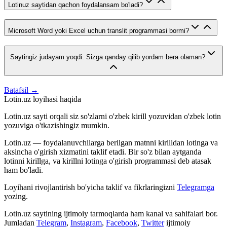
Lotinuz saytidan qachon foydalansam bo'ladi?
Microsoft Word yoki Excel uchun translit programmasi bormi?
Saytingiz judayam yoqdi. Sizga qanday qilib yordam bera olaman?
Batafsil →
Lotin.uz loyihasi haqida
Lotin.uz sayti orqali siz so'zlarni o'zbek kirill yozuvidan o'zbek lotin
yozuviga o'tkazishingiz mumkin.
Lotin.uz — foydalanuvchilarga berilgan matnni kirilldan lotinga va
aksincha o'girish xizmatini taklif etadi. Bir so'z bilan aytganda
lotinni kirillga, va kirillni lotinga o'girish programmasi deb atasak
ham bo'ladi.
Loyihani rivojlantirish bo'yicha taklif va fikrlaringizni
Telegramga
yozing.
Lotin.uz saytining ijtimoiy tarmoqlarda ham kanal va sahifalari bor.
Jumladan
Telegram
,
Instagram
,
Facebook
,
Twitter
ijtimoiy