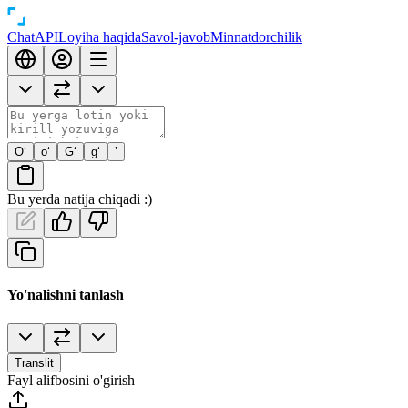
Chat
API
Loyiha haqida
Savol-javob
Minnatdorchilik
O‘
o‘
G‘
g‘
’
Bu yerda natija chiqadi :)
Yo'nalishni tanlash
Translit
Fayl alifbosini o'girish