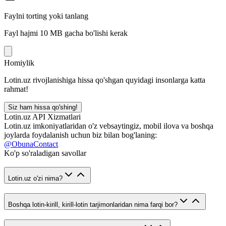
Faylni torting yoki tanlang
Fayl hajmi 10 MB gacha bo'lishi kerak
Homiylik
Lotin.uz rivojlanishiga hissa qo'shgan quyidagi insonlarga katta
rahmat!
Siz ham hissa qo'shing!
Lotin.uz API Xizmatlari
Lotin.uz imkoniyatlaridan o'z vebsaytingiz, mobil ilova va boshqa
joylarda foydalanish uchun biz bilan bog'laning:
@ObunaContact
Ko'p so'raladigan savollar
Lotin.uz o'zi nima?
Boshqa lotin-kirill, kirill-lotin tarjimonlaridan nima farqi bor?