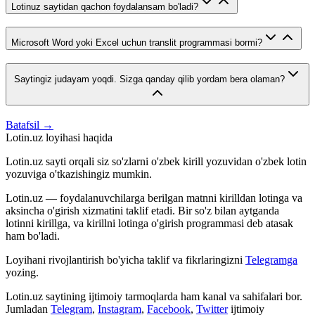
Lotinuz saytidan qachon foydalansam bo'ladi?
Microsoft Word yoki Excel uchun translit programmasi bormi?
Saytingiz judayam yoqdi. Sizga qanday qilib yordam bera olaman?
Batafsil →
Lotin.uz loyihasi haqida
Lotin.uz sayti orqali siz so'zlarni o'zbek kirill yozuvidan o'zbek lotin
yozuviga o'tkazishingiz mumkin.
Lotin.uz — foydalanuvchilarga berilgan matnni kirilldan lotinga va
aksincha o'girish xizmatini taklif etadi. Bir so'z bilan aytganda
lotinni kirillga, va kirillni lotinga o'girish programmasi deb atasak
ham bo'ladi.
Loyihani rivojlantirish bo'yicha taklif va fikrlaringizni
Telegramga
yozing.
Lotin.uz saytining ijtimoiy tarmoqlarda ham kanal va sahifalari bor.
Jumladan
Telegram
,
Instagram
,
Facebook
,
Twitter
ijtimoiy