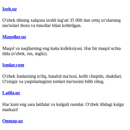
Izoh.uz
O'zbek tilining xalqona izohli lug'ati 35 000 dan ortiq so'zlarning
ma'nolari ibora va misollar bilan keltirilgan.
Maqollar.uz
Maqol va naqllarning eng katta kolleksiyasi. Har bir maqol uchta
tilda (o'zbek, rus, ingliz).
Ismlar.com
O'zbek Ismlarning to'liq, batafsil ma'nosi, kelib chiqishi, shakllari.
O'zingiz va yaqinlaringizni ismlari ma'nosini bilib oling.
Latifa.uz
Har kuni eng sara latifalar va kulguli rasmlar. O'zbek tilidagi kulgu
markazi!
Onmap.uz