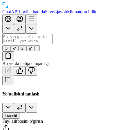
Chat
API
Loyiha haqida
Savol-javob
Minnatdorchilik
O‘
o‘
G‘
g‘
’
Bu yerda natija chiqadi :)
Yo'nalishni tanlash
Translit
Fayl alifbosini o'girish