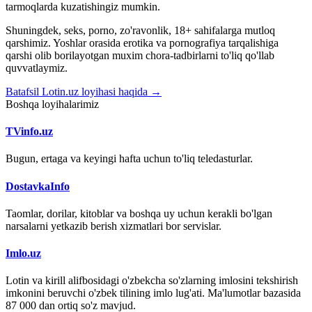
tarmoqlarda kuzatishingiz mumkin.
Shuningdek, seks, porno, zo'ravonlik, 18+ sahifalarga mutloq
qarshimiz. Yoshlar orasida erotika va pornografiya tarqalishiga
qarshi olib borilayotgan muxim chora-tadbirlarni to'liq qo'llab
quvvatlaymiz.
Batafsil Lotin.uz loyihasi haqida →
Boshqa loyihalarimiz
TVinfo.uz
Bugun, ertaga va keyingi hafta uchun to'liq teledasturlar.
DostavkaInfo
Taomlar, dorilar, kitoblar va boshqa uy uchun kerakli bo'lgan
narsalarni yetkazib berish xizmatlari bor servislar.
Imlo.uz
Lotin va kirill alifbosidagi o'zbekcha so'zlarning imlosini tekshirish
imkonini beruvchi o'zbek tilining imlo lug'ati. Ma'lumotlar bazasida
87 000 dan ortiq so'z mavjud.