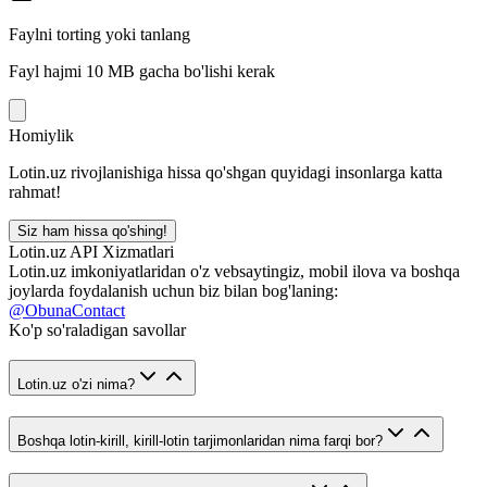
Faylni torting yoki tanlang
Fayl hajmi 10 MB gacha bo'lishi kerak
Homiylik
Lotin.uz rivojlanishiga hissa qo'shgan quyidagi insonlarga katta
rahmat!
Siz ham hissa qo'shing!
Lotin.uz API Xizmatlari
Lotin.uz imkoniyatlaridan o'z vebsaytingiz, mobil ilova va boshqa
joylarda foydalanish uchun biz bilan bog'laning:
@ObunaContact
Ko'p so'raladigan savollar
Lotin.uz o'zi nima?
Boshqa lotin-kirill, kirill-lotin tarjimonlaridan nima farqi bor?