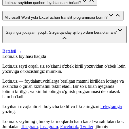
Lotinuz saytidan qachon foydalansam bo'ladi?
Microsoft Word yoki Excel uchun translit programmasi bormi?
Saytingiz judayam yoqdi. Sizga qanday qilib yordam bera olaman?
Batafsil →
Lotin.uz loyihasi haqida
Lotin.uz sayti orqali siz so'zlarni o'zbek kirill yozuvidan o'zbek lotin
yozuviga o'tkazishingiz mumkin.
Lotin.uz — foydalanuvchilarga berilgan matnni kirilldan lotinga va
aksincha o'girish xizmatini taklif etadi. Bir so'z bilan aytganda
lotinni kirillga, va kirillni lotinga o'girish programmasi deb atasak
ham bo'ladi.
Loyihani rivojlantirish bo'yicha taklif va fikrlaringizni
Telegramga
yozing.
Lotin.uz saytining ijtimoiy tarmoqlarda ham kanal va sahifalari bor.
Jumladan
Telegram
,
Instagram
,
Facebook
,
Twitter
ijtimoiy