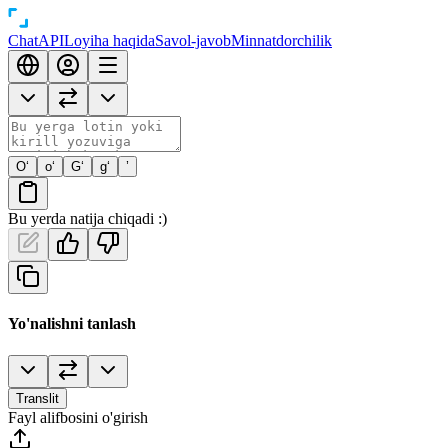
Chat
API
Loyiha haqida
Savol-javob
Minnatdorchilik
O‘
o‘
G‘
g‘
’
Bu yerda natija chiqadi :)
Yo'nalishni tanlash
Translit
Fayl alifbosini o'girish