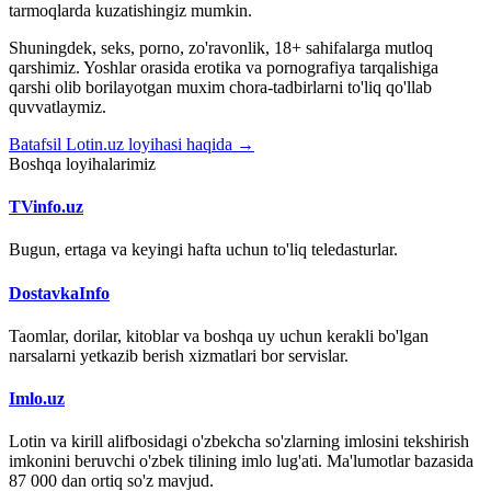
tarmoqlarda kuzatishingiz mumkin.
Shuningdek, seks, porno, zo'ravonlik, 18+ sahifalarga mutloq
qarshimiz. Yoshlar orasida erotika va pornografiya tarqalishiga
qarshi olib borilayotgan muxim chora-tadbirlarni to'liq qo'llab
quvvatlaymiz.
Batafsil Lotin.uz loyihasi haqida →
Boshqa loyihalarimiz
TVinfo.uz
Bugun, ertaga va keyingi hafta uchun to'liq teledasturlar.
DostavkaInfo
Taomlar, dorilar, kitoblar va boshqa uy uchun kerakli bo'lgan
narsalarni yetkazib berish xizmatlari bor servislar.
Imlo.uz
Lotin va kirill alifbosidagi o'zbekcha so'zlarning imlosini tekshirish
imkonini beruvchi o'zbek tilining imlo lug'ati. Ma'lumotlar bazasida
87 000 dan ortiq so'z mavjud.