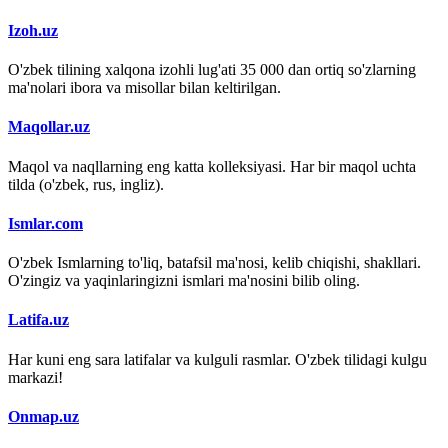
Izoh.uz
O'zbek tilining xalqona izohli lug'ati 35 000 dan ortiq so'zlarning
ma'nolari ibora va misollar bilan keltirilgan.
Maqollar.uz
Maqol va naqllarning eng katta kolleksiyasi. Har bir maqol uchta
tilda (o'zbek, rus, ingliz).
Ismlar.com
O'zbek Ismlarning to'liq, batafsil ma'nosi, kelib chiqishi, shakllari.
O'zingiz va yaqinlaringizni ismlari ma'nosini bilib oling.
Latifa.uz
Har kuni eng sara latifalar va kulguli rasmlar. O'zbek tilidagi kulgu
markazi!
Onmap.uz