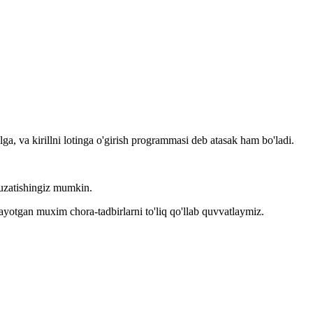
llga, va kirillni lotinga o'girish programmasi deb atasak ham bo'ladi.
kuzatishingiz mumkin.
layotgan muxim chora-tadbirlarni to'liq qo'llab quvvatlaymiz.