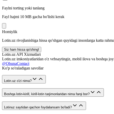
Faylni torting yoki tanlang
Fayl hajmi 10 MB gacha bo'lishi kerak
Homiylik
Lotin.uz rivojlanishiga hissa qo'shgan quyidagi insonlarga katta rahma
Siz ham hissa qo'shing!
Lotin.uz API Xizmatlari
Lotin.uz imkoniyatlaridan o'z vebsaytingiz, mobil ilova va boshqa joy
@ObunaContact
Ko'p so'raladigan savollar
Lotin.uz o'zi nima?
Boshqa lotin-kirill, kirill-lotin tarjimonlaridan nima farqi bor?
Lotinuz saytidan qachon foydalansam bo'ladi?