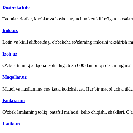
DostavkaInfo
Taomlar, dorilar, kitoblar va boshqa uy uchun kerakli bo'lgan narsalarn
Imlo.uz
Lotin va kirill alifbosidagi o'zbekcha so'zlarning imlosini tekshirish 
Izoh.uz
O'zbek tilining xalqona izohli lug'ati 35 000 dan ortiq so'zlarning ma'no
Maqollar.uz
Maqol va naqllarning eng katta kolleksiyasi. Har bir maqol uchta tilda (
Ismlar.com
O'zbek Ismlarning to'liq, batafsil ma'nosi, kelib chiqishi, shakllari. O'
Latifa.uz