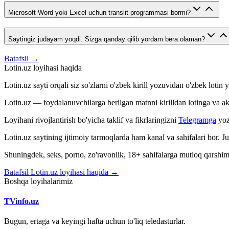
Microsoft Word yoki Excel uchun translit programmasi bormi?
Saytingiz judayam yoqdi. Sizga qanday qilib yordam bera olaman?
Batafsil →
Lotin.uz loyihasi haqida
Lotin.uz sayti orqali siz so'zlarni o'zbek kirill yozuvidan o'zbek loti
Lotin.uz — foydalanuvchilarga berilgan matnni kirilldan lotinga va aksin
Loyihani rivojlantirish bo'yicha taklif va fikrlaringizni
Telegramga
yoz
Lotin.uz saytining ijtimoiy tarmoqlarda ham kanal va sahifalari bor. 
Shuningdek, seks, porno, zo'ravonlik, 18+ sahifalarga mutloq qarshimiz
Batafsil Lotin.uz loyihasi haqida →
Boshqa loyihalarimiz
TVinfo.uz
Bugun, ertaga va keyingi hafta uchun to'liq teledasturlar.