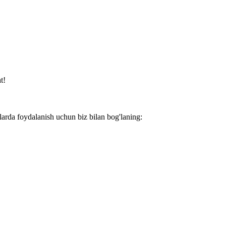
t!
larda foydalanish uchun biz bilan bog'laning: