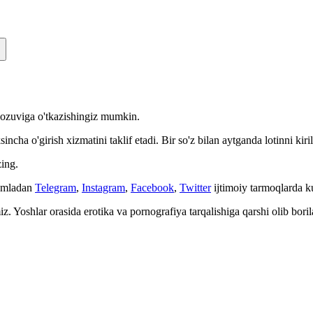
n yozuviga o'tkazishingiz mumkin.
cha o'girish xizmatini taklif etadi. Bir so'z bilan aytganda lotinni kiri
ing.
Jumladan
Telegram
,
Instagram
,
Facebook
,
Twitter
ijtimoiy tarmoqlarda 
. Yoshlar orasida erotika va pornografiya tarqalishiga qarshi olib bori