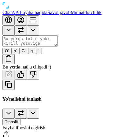
Chat
API
Loyiha haqida
Savol-javob
Minnatdorchilik
O‘
o‘
G‘
g‘
’
Bu yerda natija chiqadi :)
Yo'nalishni tanlash
Translit
Fayl alifbosini o'girish