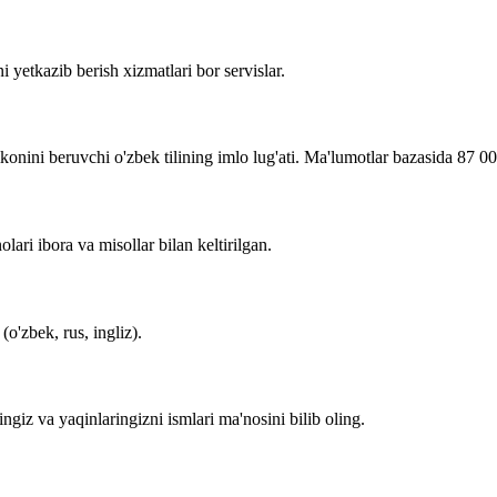
i yetkazib berish xizmatlari bor servislar.
imkonini beruvchi o'zbek tilining imlo lug'ati. Ma'lumotlar bazasida 87 0
lari ibora va misollar bilan keltirilgan.
o'zbek, rus, ingliz).
zingiz va yaqinlaringizni ismlari ma'nosini bilib oling.