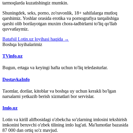
tarmoqlarda kuzatishingiz mumkin.
Shuningdek, seks, porno, zo'ravonlik, 18+ sahifalarga mutloq
qarshimiz. Yoshlar orasida erotika va pornografiya tarqalishiga
qarshi olib borilayotgan muxim chora-tadbirlarni to'liq qo'llab
quvvatlaymiz.
Batafsil Lotin.uz loyihasi haqida →
Boshqa loyihalarimiz
TVinfo.uz
Bugun, ertaga va keyingi hafta uchun to'liq teledasturlar.
DostavkaInfo
Taomlar, dorilar, kitoblar va boshqa uy uchun kerakli bo'lgan
narsalarni yetkazib berish xizmatlari bor servislar.
Imlo.uz
Lotin va kirill alifbosidagi o'zbekcha so'zlarning imlosini tekshirish
imkonini beruvchi o'zbek tilining imlo lug'ati. Ma'lumotlar bazasida
87 000 dan ortiq so'z mavjud.