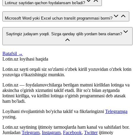
Lotinuz saytidan qachon foydalansam bo'ladi?
Microsoft Word yoki Excel uchun translit programmasi bormi?
Saytingiz judayam yoqdi. Sizga qanday qilib yordam bera olaman?
Batafsil →
Lotin.uz loyihasi haqida
Lotin.uz sayti orqali siz so'zlarni o'zbek kirill yozuvidan o'zbek lotin
yozuviga o'tkazishingiz mumkin.
Lotin.uz — foydalanuvchilarga berilgan matnni kirilldan lotinga va
aksincha o'girish xizmatini taklif etadi. Bir so'z bilan aytganda
lotinni kirillga, va kirillni lotinga o'girish programmasi deb atasak
ham bo'ladi.
Loyihani rivojlantirish bo'yicha taklif va fikrlaringizni
Telegramga
yozing.
Lotin.uz saytining ijtimoiy tarmoqlarda ham kanal va sahifalari bor.
Jumladan
Telegram
,
Instagram
,
Facebook
,
Twitter
ijtimoiy