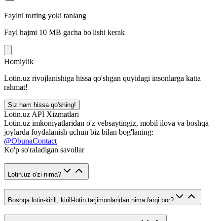
Faylni torting yoki tanlang
Fayl hajmi 10 MB gacha bo'lishi kerak
Homiylik
Lotin.uz rivojlanishiga hissa qo'shgan quyidagi insonlarga katta
rahmat!
Siz ham hissa qo'shing!
Lotin.uz API Xizmatlari
Lotin.uz imkoniyatlaridan o'z vebsaytingiz, mobil ilova va boshqa
joylarda foydalanish uchun biz bilan bog'laning:
@ObunaContact
Ko'p so'raladigan savollar
Lotin.uz o'zi nima?
Boshqa lotin-kirill, kirill-lotin tarjimonlaridan nima farqi bor?