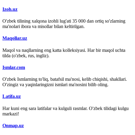
Izoh.uz
O'zbek tilining xalqona izohli lug'ati 35 000 dan ortiq so'zlarning
ma'nolari ibora va misollar bilan keltirilgan.
Maqollar.uz
Maqol va naqllarning eng katta kolleksiyasi. Har bir maqol uchta
tilda (o'zbek, rus, ingliz).
Ismlar.com
O'zbek Ismlarning to'liq, batafsil ma'nosi, kelib chiqishi, shakllari.
O'zingiz va yaqinlaringizni ismlari ma'nosini bilib oling.
Latifa.uz
Har kuni eng sara latifalar va kulguli rasmlar. O'zbek tilidagi kulgu
markazi!
Onmap.uz