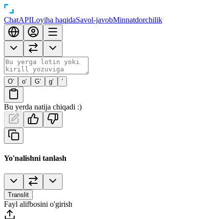
Chat
API
Loyiha haqida
Savol-javob
Minnatdorchilik
O‘
o‘
G‘
g‘
’
Bu yerda natija chiqadi :)
Yo'nalishni tanlash
Translit
Fayl alifbosini o'girish