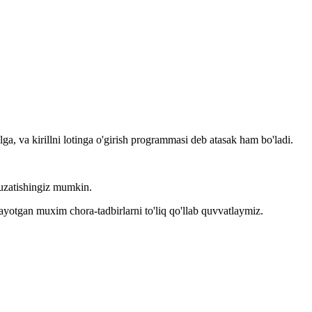
llga, va kirillni lotinga o'girish programmasi deb atasak ham bo'ladi.
kuzatishingiz mumkin.
layotgan muxim chora-tadbirlarni to'liq qo'llab quvvatlaymiz.