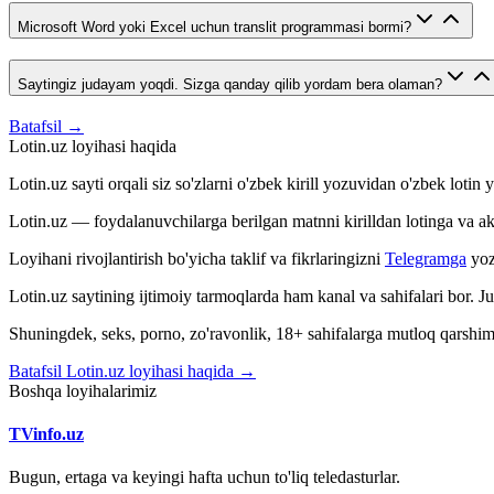
Microsoft Word yoki Excel uchun translit programmasi bormi?
Saytingiz judayam yoqdi. Sizga qanday qilib yordam bera olaman?
Batafsil →
Lotin.uz loyihasi haqida
Lotin.uz sayti orqali siz so'zlarni o'zbek kirill yozuvidan o'zbek loti
Lotin.uz — foydalanuvchilarga berilgan matnni kirilldan lotinga va aksin
Loyihani rivojlantirish bo'yicha taklif va fikrlaringizni
Telegramga
yoz
Lotin.uz saytining ijtimoiy tarmoqlarda ham kanal va sahifalari bor. 
Shuningdek, seks, porno, zo'ravonlik, 18+ sahifalarga mutloq qarshimiz
Batafsil Lotin.uz loyihasi haqida →
Boshqa loyihalarimiz
TVinfo.uz
Bugun, ertaga va keyingi hafta uchun to'liq teledasturlar.