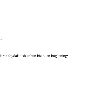
t!
larda foydalanish uchun biz bilan bog'laning: