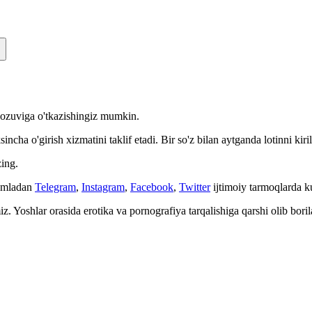
n yozuviga o'tkazishingiz mumkin.
cha o'girish xizmatini taklif etadi. Bir so'z bilan aytganda lotinni kiri
ing.
Jumladan
Telegram
,
Instagram
,
Facebook
,
Twitter
ijtimoiy tarmoqlarda 
. Yoshlar orasida erotika va pornografiya tarqalishiga qarshi olib bori