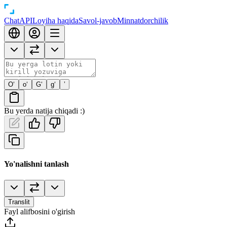
Chat
API
Loyiha haqida
Savol-javob
Minnatdorchilik
O‘
o‘
G‘
g‘
’
Bu yerda natija chiqadi :)
Yo'nalishni tanlash
Translit
Fayl alifbosini o'girish