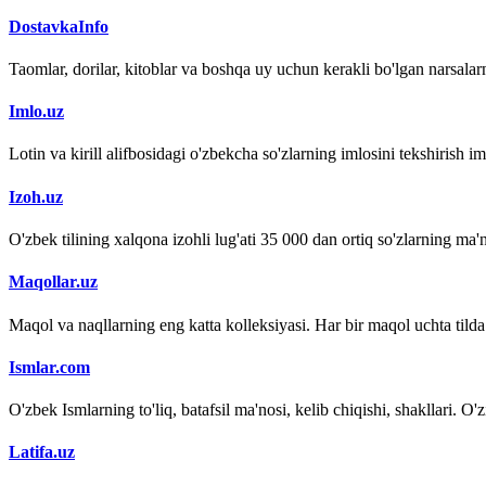
DostavkaInfo
Taomlar, dorilar, kitoblar va boshqa uy uchun kerakli bo'lgan narsalarn
Imlo.uz
Lotin va kirill alifbosidagi o'zbekcha so'zlarning imlosini tekshirish 
Izoh.uz
O'zbek tilining xalqona izohli lug'ati 35 000 dan ortiq so'zlarning ma'no
Maqollar.uz
Maqol va naqllarning eng katta kolleksiyasi. Har bir maqol uchta tilda (
Ismlar.com
O'zbek Ismlarning to'liq, batafsil ma'nosi, kelib chiqishi, shakllari. O'
Latifa.uz