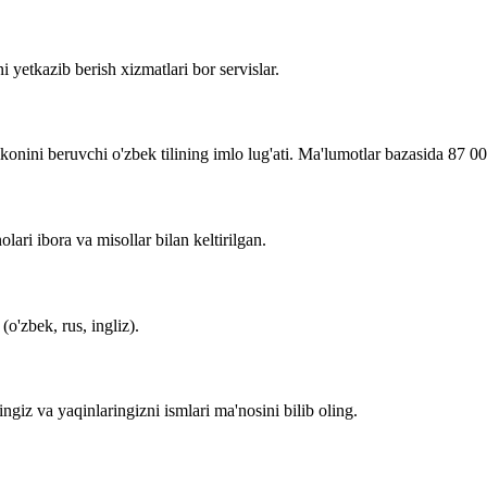
i yetkazib berish xizmatlari bor servislar.
imkonini beruvchi o'zbek tilining imlo lug'ati. Ma'lumotlar bazasida 87 0
lari ibora va misollar bilan keltirilgan.
o'zbek, rus, ingliz).
zingiz va yaqinlaringizni ismlari ma'nosini bilib oling.