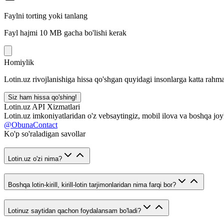
Faylni torting yoki tanlang
Fayl hajmi 10 MB gacha bo'lishi kerak
Homiylik
Lotin.uz rivojlanishiga hissa qo'shgan quyidagi insonlarga katta rahma
Siz ham hissa qo'shing!
Lotin.uz API Xizmatlari
Lotin.uz imkoniyatlaridan o'z vebsaytingiz, mobil ilova va boshqa joy
@ObunaContact
Ko'p so'raladigan savollar
Lotin.uz o'zi nima?
Boshqa lotin-kirill, kirill-lotin tarjimonlaridan nima farqi bor?
Lotinuz saytidan qachon foydalansam bo'ladi?