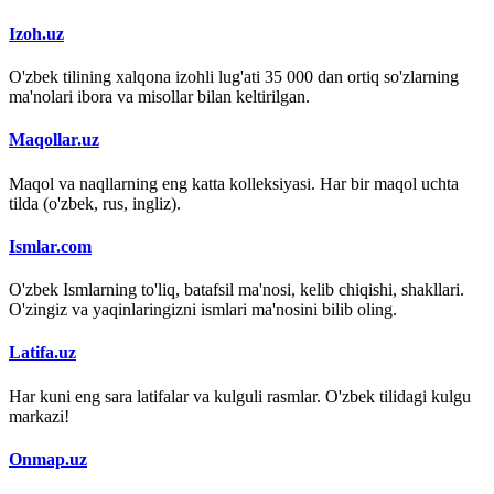
Izoh.uz
O'zbek tilining xalqona izohli lug'ati 35 000 dan ortiq so'zlarning
ma'nolari ibora va misollar bilan keltirilgan.
Maqollar.uz
Maqol va naqllarning eng katta kolleksiyasi. Har bir maqol uchta
tilda (o'zbek, rus, ingliz).
Ismlar.com
O'zbek Ismlarning to'liq, batafsil ma'nosi, kelib chiqishi, shakllari.
O'zingiz va yaqinlaringizni ismlari ma'nosini bilib oling.
Latifa.uz
Har kuni eng sara latifalar va kulguli rasmlar. O'zbek tilidagi kulgu
markazi!
Onmap.uz