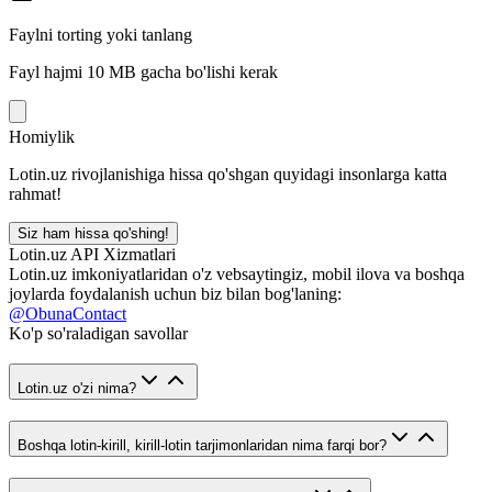
Faylni torting yoki tanlang
Fayl hajmi 10 MB gacha bo'lishi kerak
Homiylik
Lotin.uz rivojlanishiga hissa qo'shgan quyidagi insonlarga katta
rahmat!
Siz ham hissa qo'shing!
Lotin.uz API Xizmatlari
Lotin.uz imkoniyatlaridan o'z vebsaytingiz, mobil ilova va boshqa
joylarda foydalanish uchun biz bilan bog'laning:
@ObunaContact
Ko'p so'raladigan savollar
Lotin.uz o'zi nima?
Boshqa lotin-kirill, kirill-lotin tarjimonlaridan nima farqi bor?