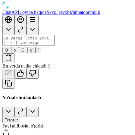
Chat
API
Loyiha haqida
Savol-javob
Minnatdorchilik
O‘
o‘
G‘
g‘
’
Bu yerda natija chiqadi :)
Yo'nalishni tanlash
Translit
Fayl alifbosini o'girish