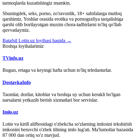
tarmoqlarda kuzatishingiz mumkin.
Shuningdek, seks, porno, zo'ravonlik, 18+ sahifalarga mutloq
qarshimiz. Yoshlar orasida erotika va pornografiya tarqalishiga
qarshi olib borilayotgan muxim chora-tadbirlarni to'liq qo'llab
quvvatlaymiz.
Batafsil Lotin.uz loyihasi haqida →
Boshqa loyihalarimiz
TVinfo.uz
Bugun, ertaga va keyingi hafta uchun to'liq teledasturlar.
DostavkaInfo
Taomlar, dorilar, kitoblar va boshqa uy uchun kerakli bo'lgan
narsalarni yetkazib berish xizmatlari bor servislar.
Imlo.uz
Lotin va kirill alifbosidagi o'zbekcha so'zlarning imlosini tekshirish
imkonini beruvchi o'zbek tilining imlo lug'ati. Ma'lumotlar bazasida
87 000 dan ortiq so'z mavjud.