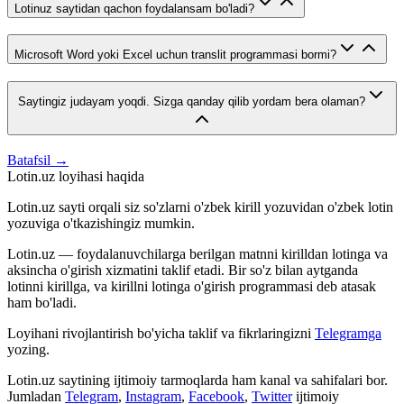
Lotinuz saytidan qachon foydalansam bo'ladi?
Microsoft Word yoki Excel uchun translit programmasi bormi?
Saytingiz judayam yoqdi. Sizga qanday qilib yordam bera olaman?
Batafsil →
Lotin.uz loyihasi haqida
Lotin.uz sayti orqali siz so'zlarni o'zbek kirill yozuvidan o'zbek lotin
yozuviga o'tkazishingiz mumkin.
Lotin.uz — foydalanuvchilarga berilgan matnni kirilldan lotinga va
aksincha o'girish xizmatini taklif etadi. Bir so'z bilan aytganda
lotinni kirillga, va kirillni lotinga o'girish programmasi deb atasak
ham bo'ladi.
Loyihani rivojlantirish bo'yicha taklif va fikrlaringizni
Telegramga
yozing.
Lotin.uz saytining ijtimoiy tarmoqlarda ham kanal va sahifalari bor.
Jumladan
Telegram
,
Instagram
,
Facebook
,
Twitter
ijtimoiy