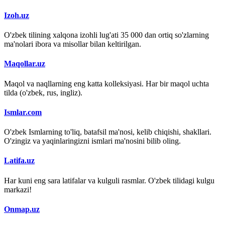
Izoh.uz
O'zbek tilining xalqona izohli lug'ati 35 000 dan ortiq so'zlarning
ma'nolari ibora va misollar bilan keltirilgan.
Maqollar.uz
Maqol va naqllarning eng katta kolleksiyasi. Har bir maqol uchta
tilda (o'zbek, rus, ingliz).
Ismlar.com
O'zbek Ismlarning to'liq, batafsil ma'nosi, kelib chiqishi, shakllari.
O'zingiz va yaqinlaringizni ismlari ma'nosini bilib oling.
Latifa.uz
Har kuni eng sara latifalar va kulguli rasmlar. O'zbek tilidagi kulgu
markazi!
Onmap.uz