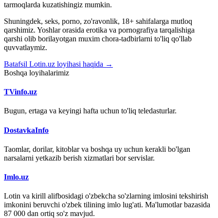
tarmoqlarda kuzatishingiz mumkin.
Shuningdek, seks, porno, zo'ravonlik, 18+ sahifalarga mutloq
qarshimiz. Yoshlar orasida erotika va pornografiya tarqalishiga
qarshi olib borilayotgan muxim chora-tadbirlarni to'liq qo'llab
quvvatlaymiz.
Batafsil Lotin.uz loyihasi haqida →
Boshqa loyihalarimiz
TVinfo.uz
Bugun, ertaga va keyingi hafta uchun to'liq teledasturlar.
DostavkaInfo
Taomlar, dorilar, kitoblar va boshqa uy uchun kerakli bo'lgan
narsalarni yetkazib berish xizmatlari bor servislar.
Imlo.uz
Lotin va kirill alifbosidagi o'zbekcha so'zlarning imlosini tekshirish
imkonini beruvchi o'zbek tilining imlo lug'ati. Ma'lumotlar bazasida
87 000 dan ortiq so'z mavjud.