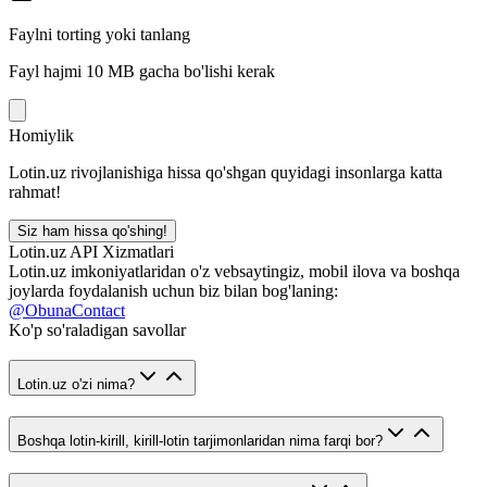
Faylni torting yoki tanlang
Fayl hajmi 10 MB gacha bo'lishi kerak
Homiylik
Lotin.uz rivojlanishiga hissa qo'shgan quyidagi insonlarga katta
rahmat!
Siz ham hissa qo'shing!
Lotin.uz API Xizmatlari
Lotin.uz imkoniyatlaridan o'z vebsaytingiz, mobil ilova va boshqa
joylarda foydalanish uchun biz bilan bog'laning:
@ObunaContact
Ko'p so'raladigan savollar
Lotin.uz o'zi nima?
Boshqa lotin-kirill, kirill-lotin tarjimonlaridan nima farqi bor?