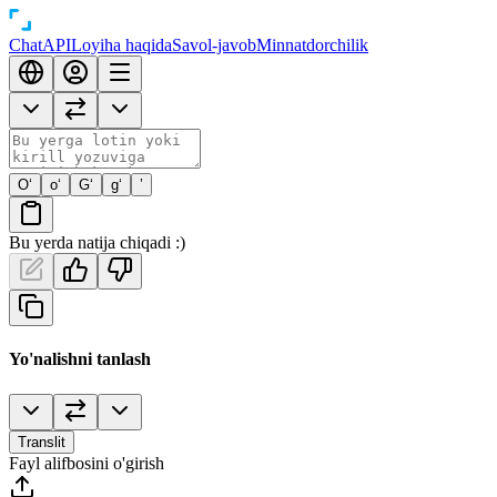
Chat
API
Loyiha haqida
Savol-javob
Minnatdorchilik
O‘
o‘
G‘
g‘
’
Bu yerda natija chiqadi :)
Yo'nalishni tanlash
Translit
Fayl alifbosini o'girish