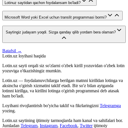
Lotinuz saytidan qachon foydalansam bo'ladi?
Microsoft Word yoki Excel uchun translit programmasi bormi?
Saytingiz judayam yoqdi. Sizga qanday qilib yordam bera olaman?
Batafsil →
Lotin.uz loyihasi haqida
Lotin.uz sayti orqali siz so'zlarni o'zbek kirill yozuvidan o'zbek lotin
yozuviga o'tkazishingiz mumkin.
Lotin.uz — foydalanuvchilarga berilgan matnni kirilldan lotinga va
aksincha o'girish xizmatini taklif etadi. Bir so'z bilan aytganda
lotinni kirillga, va kirillni lotinga o'girish programmasi deb atasak
ham bo'ladi.
Loyihani rivojlantirish bo'yicha taklif va fikrlaringizni
Telegramga
yozing.
Lotin.uz saytining ijtimoiy tarmoqlarda ham kanal va sahifalari bor.
Jumladan
Telegram
,
Instagram
,
Facebook
,
Twitter
ijtimoiy