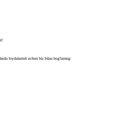
t!
larda foydalanish uchun biz bilan bog'laning: