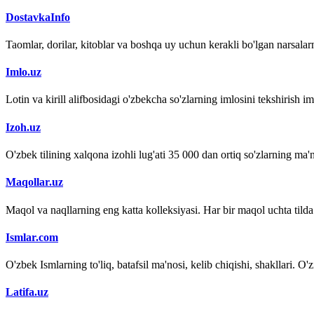
DostavkaInfo
Taomlar, dorilar, kitoblar va boshqa uy uchun kerakli bo'lgan narsalarn
Imlo.uz
Lotin va kirill alifbosidagi o'zbekcha so'zlarning imlosini tekshirish 
Izoh.uz
O'zbek tilining xalqona izohli lug'ati 35 000 dan ortiq so'zlarning ma'no
Maqollar.uz
Maqol va naqllarning eng katta kolleksiyasi. Har bir maqol uchta tilda (
Ismlar.com
O'zbek Ismlarning to'liq, batafsil ma'nosi, kelib chiqishi, shakllari. O'
Latifa.uz