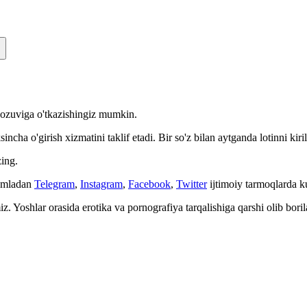
n yozuviga o'tkazishingiz mumkin.
cha o'girish xizmatini taklif etadi. Bir so'z bilan aytganda lotinni kiri
ing.
Jumladan
Telegram
,
Instagram
,
Facebook
,
Twitter
ijtimoiy tarmoqlarda 
. Yoshlar orasida erotika va pornografiya tarqalishiga qarshi olib bori