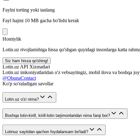
Faylni torting yoki tanlang
Fayl hajmi 10 MB gacha bo'lishi kerak
Homiylik
Lotin.uz rivojlanishiga hissa qo'shgan quyidagi insonlarga katta rahma
Siz ham hissa qo'shing!
Lotin.uz API Xizmatlari
Lotin.uz imkoniyatlaridan o'z vebsaytingiz, mobil ilova va boshqa joy
@ObunaContact
Ko'p so'raladigan savollar
Lotin.uz o'zi nima?
Boshqa lotin-kirill, kirill-lotin tarjimonlaridan nima farqi bor?
Lotinuz saytidan qachon foydalansam bo'ladi?