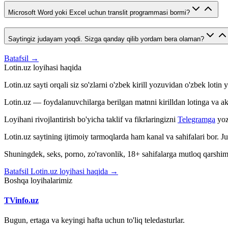
Microsoft Word yoki Excel uchun translit programmasi bormi?
Saytingiz judayam yoqdi. Sizga qanday qilib yordam bera olaman?
Batafsil →
Lotin.uz loyihasi haqida
Lotin.uz sayti orqali siz so'zlarni o'zbek kirill yozuvidan o'zbek loti
Lotin.uz — foydalanuvchilarga berilgan matnni kirilldan lotinga va aksin
Loyihani rivojlantirish bo'yicha taklif va fikrlaringizni
Telegramga
yoz
Lotin.uz saytining ijtimoiy tarmoqlarda ham kanal va sahifalari bor. 
Shuningdek, seks, porno, zo'ravonlik, 18+ sahifalarga mutloq qarshimiz
Batafsil Lotin.uz loyihasi haqida →
Boshqa loyihalarimiz
TVinfo.uz
Bugun, ertaga va keyingi hafta uchun to'liq teledasturlar.