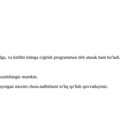
llga, va kirillni lotinga o'girish programmasi deb atasak ham bo'ladi.
kuzatishingiz mumkin.
layotgan muxim chora-tadbirlarni to'liq qo'llab quvvatlaymiz.