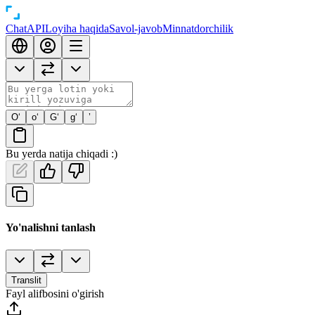
Chat
API
Loyiha haqida
Savol-javob
Minnatdorchilik
O‘
o‘
G‘
g‘
’
Bu yerda natija chiqadi :)
Yo'nalishni tanlash
Translit
Fayl alifbosini o'girish