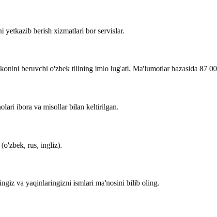
i yetkazib berish xizmatlari bor servislar.
imkonini beruvchi o'zbek tilining imlo lug'ati. Ma'lumotlar bazasida 87 0
lari ibora va misollar bilan keltirilgan.
o'zbek, rus, ingliz).
zingiz va yaqinlaringizni ismlari ma'nosini bilib oling.