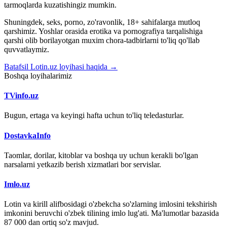
tarmoqlarda kuzatishingiz mumkin.
Shuningdek, seks, porno, zo'ravonlik, 18+ sahifalarga mutloq
qarshimiz. Yoshlar orasida erotika va pornografiya tarqalishiga
qarshi olib borilayotgan muxim chora-tadbirlarni to'liq qo'llab
quvvatlaymiz.
Batafsil Lotin.uz loyihasi haqida →
Boshqa loyihalarimiz
TVinfo.uz
Bugun, ertaga va keyingi hafta uchun to'liq teledasturlar.
DostavkaInfo
Taomlar, dorilar, kitoblar va boshqa uy uchun kerakli bo'lgan
narsalarni yetkazib berish xizmatlari bor servislar.
Imlo.uz
Lotin va kirill alifbosidagi o'zbekcha so'zlarning imlosini tekshirish
imkonini beruvchi o'zbek tilining imlo lug'ati. Ma'lumotlar bazasida
87 000 dan ortiq so'z mavjud.