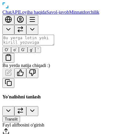
Chat
API
Loyiha haqida
Savol-javob
Minnatdorchilik
O‘
o‘
G‘
g‘
’
Bu yerda natija chiqadi :)
Yo'nalishni tanlash
Translit
Fayl alifbosini o'girish