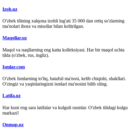
Izoh.uz
O'zbek tilining xalqona izohli lug'ati 35 000 dan ortiq so'zlarning
ma'nolari ibora va misollar bilan keltirilgan.
Maqollar.uz
Maqol va naqllarning eng katta kolleksiyasi. Har bir maqol uchta
tilda (o'zbek, rus, ingliz).
Ismlar.com
O'zbek Ismlarning to'liq, batafsil ma'nosi, kelib chiqishi, shakllari.
O'zingiz va yaqinlaringizni ismlari ma'nosini bilib oling.
Latifa.uz
Har kuni eng sara latifalar va kulguli rasmlar. O'zbek tilidagi kulgu
markazi!
Onmap.uz