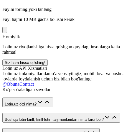
Faylni torting yoki tanlang
Fayl hajmi 10 MB gacha bo'lishi kerak
Homiylik
Lotin.uz rivojlanishiga hissa qo'shgan quyidagi insonlarga katta
rahmat!
Siz ham hissa qo'shing!
Lotin.uz API Xizmatlari
Lotin.uz imkoniyatlaridan o'z vebsaytingiz, mobil ilova va boshqa
joylarda foydalanish uchun biz bilan bog'laning:
@ObunaContact
Ko'p so'raladigan savollar
Lotin.uz o'zi nima?
Boshqa lotin-kirill, kirill-lotin tarjimonlaridan nima farqi bor?