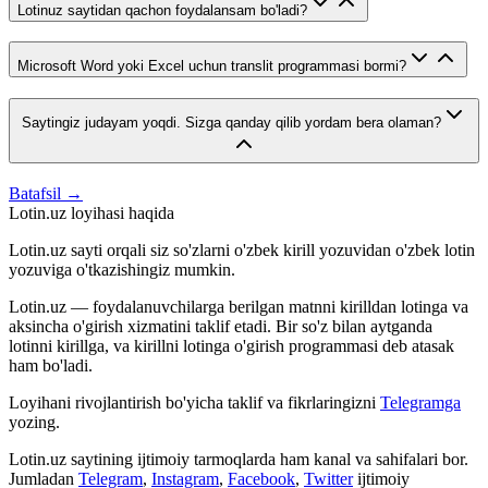
Lotinuz saytidan qachon foydalansam bo'ladi?
Microsoft Word yoki Excel uchun translit programmasi bormi?
Saytingiz judayam yoqdi. Sizga qanday qilib yordam bera olaman?
Batafsil →
Lotin.uz loyihasi haqida
Lotin.uz sayti orqali siz so'zlarni o'zbek kirill yozuvidan o'zbek lotin
yozuviga o'tkazishingiz mumkin.
Lotin.uz — foydalanuvchilarga berilgan matnni kirilldan lotinga va
aksincha o'girish xizmatini taklif etadi. Bir so'z bilan aytganda
lotinni kirillga, va kirillni lotinga o'girish programmasi deb atasak
ham bo'ladi.
Loyihani rivojlantirish bo'yicha taklif va fikrlaringizni
Telegramga
yozing.
Lotin.uz saytining ijtimoiy tarmoqlarda ham kanal va sahifalari bor.
Jumladan
Telegram
,
Instagram
,
Facebook
,
Twitter
ijtimoiy