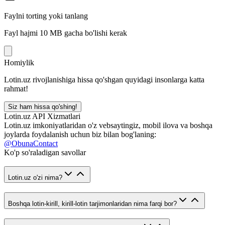
Faylni torting yoki tanlang
Fayl hajmi 10 MB gacha bo'lishi kerak
Homiylik
Lotin.uz rivojlanishiga hissa qo'shgan quyidagi insonlarga katta
rahmat!
Siz ham hissa qo'shing!
Lotin.uz API Xizmatlari
Lotin.uz imkoniyatlaridan o'z vebsaytingiz, mobil ilova va boshqa
joylarda foydalanish uchun biz bilan bog'laning:
@ObunaContact
Ko'p so'raladigan savollar
Lotin.uz o'zi nima?
Boshqa lotin-kirill, kirill-lotin tarjimonlaridan nima farqi bor?