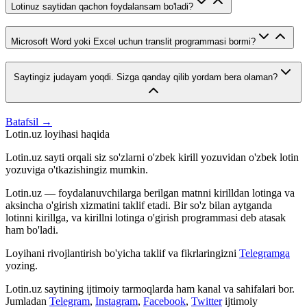
Lotinuz saytidan qachon foydalansam bo'ladi?
Microsoft Word yoki Excel uchun translit programmasi bormi?
Saytingiz judayam yoqdi. Sizga qanday qilib yordam bera olaman?
Batafsil →
Lotin.uz loyihasi haqida
Lotin.uz sayti orqali siz so'zlarni o'zbek kirill yozuvidan o'zbek lotin
yozuviga o'tkazishingiz mumkin.
Lotin.uz — foydalanuvchilarga berilgan matnni kirilldan lotinga va
aksincha o'girish xizmatini taklif etadi. Bir so'z bilan aytganda
lotinni kirillga, va kirillni lotinga o'girish programmasi deb atasak
ham bo'ladi.
Loyihani rivojlantirish bo'yicha taklif va fikrlaringizni
Telegramga
yozing.
Lotin.uz saytining ijtimoiy tarmoqlarda ham kanal va sahifalari bor.
Jumladan
Telegram
,
Instagram
,
Facebook
,
Twitter
ijtimoiy