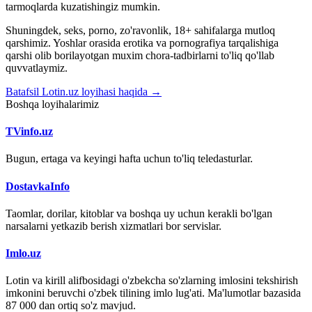
tarmoqlarda kuzatishingiz mumkin.
Shuningdek, seks, porno, zo'ravonlik, 18+ sahifalarga mutloq
qarshimiz. Yoshlar orasida erotika va pornografiya tarqalishiga
qarshi olib borilayotgan muxim chora-tadbirlarni to'liq qo'llab
quvvatlaymiz.
Batafsil Lotin.uz loyihasi haqida →
Boshqa loyihalarimiz
TVinfo.uz
Bugun, ertaga va keyingi hafta uchun to'liq teledasturlar.
DostavkaInfo
Taomlar, dorilar, kitoblar va boshqa uy uchun kerakli bo'lgan
narsalarni yetkazib berish xizmatlari bor servislar.
Imlo.uz
Lotin va kirill alifbosidagi o'zbekcha so'zlarning imlosini tekshirish
imkonini beruvchi o'zbek tilining imlo lug'ati. Ma'lumotlar bazasida
87 000 dan ortiq so'z mavjud.