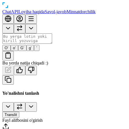
Chat
API
Loyiha haqida
Savol-javob
Minnatdorchilik
O‘
o‘
G‘
g‘
’
Bu yerda natija chiqadi :)
Yo'nalishni tanlash
Translit
Fayl alifbosini o'girish