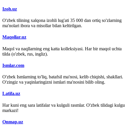
Izoh.uz
O'zbek tilining xalqona izohli lug'ati 35 000 dan ortiq so'zlarning
ma'nolari ibora va misollar bilan keltirilgan.
Maqollar.uz
Maqol va naqllarning eng katta kolleksiyasi. Har bir maqol uchta
tilda (o'zbek, rus, ingliz).
Ismlar.com
O'zbek Ismlarning to'liq, batafsil ma'nosi, kelib chiqishi, shakllari.
O'zingiz va yaqinlaringizni ismlari ma'nosini bilib oling.
Latifa.uz
Har kuni eng sara latifalar va kulguli rasmlar. O'zbek tilidagi kulgu
markazi!
Onmap.uz