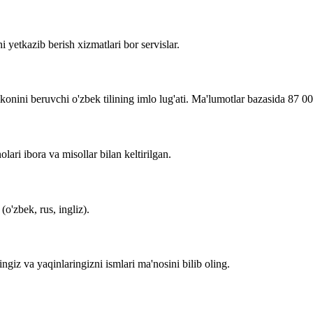
i yetkazib berish xizmatlari bor servislar.
imkonini beruvchi o'zbek tilining imlo lug'ati. Ma'lumotlar bazasida 87 0
lari ibora va misollar bilan keltirilgan.
o'zbek, rus, ingliz).
zingiz va yaqinlaringizni ismlari ma'nosini bilib oling.