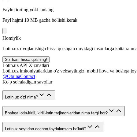
Faylni torting yoki tanlang
Fayl hajmi 10 MB gacha bo'lishi kerak
Homiylik
Lotin.uz rivojlanishiga hissa qo'shgan quyidagi insonlarga katta rahma
Siz ham hissa qo'shing!
Lotin.uz API Xizmatlari
Lotin.uz imkoniyatlaridan o'z vebsaytingiz, mobil ilova va boshqa joy
@ObunaContact
Ko'p so'raladigan savollar
Lotin.uz o'zi nima?
Boshqa lotin-kirill, kirill-lotin tarjimonlaridan nima farqi bor?
Lotinuz saytidan qachon foydalansam bo'ladi?