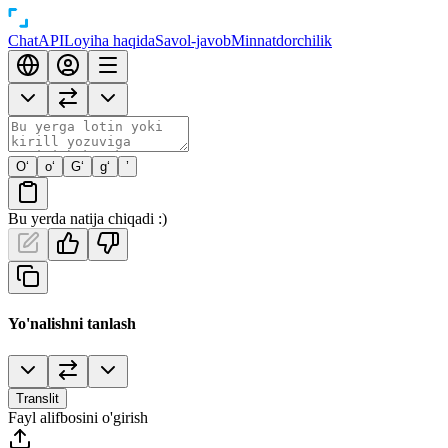
Chat
API
Loyiha haqida
Savol-javob
Minnatdorchilik
O‘
o‘
G‘
g‘
’
Bu yerda natija chiqadi :)
Yo'nalishni tanlash
Translit
Fayl alifbosini o'girish