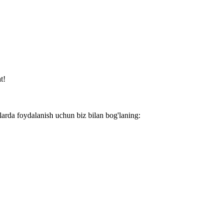
t!
larda foydalanish uchun biz bilan bog'laning: