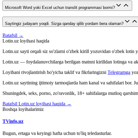
Microsoft Word yoki Excel uchun translit programmasi bormi?
Saytingiz judayam yoqdi. Sizga qanday qilib yordam bera olaman?
Batafsil →
Lotin.uz loyihasi haqida
Lotin.uz sayti orqali siz so'zlarni o'zbek kirill yozuvidan o'zbek loti
Lotin.uz — foydalanuvchilarga berilgan matnni kirilldan lotinga va aksin
Loyihani rivojlantirish bo'yicha taklif va fikrlaringizni
Telegramga
yoz
Lotin.uz saytining ijtimoiy tarmoqlarda ham kanal va sahifalari bor. 
Shuningdek, seks, porno, zo'ravonlik, 18+ sahifalarga mutloq qarshimiz
Batafsil Lotin.uz loyihasi haqida →
Boshqa loyihalarimiz
TVinfo.uz
Bugun, ertaga va keyingi hafta uchun to'liq teledasturlar.