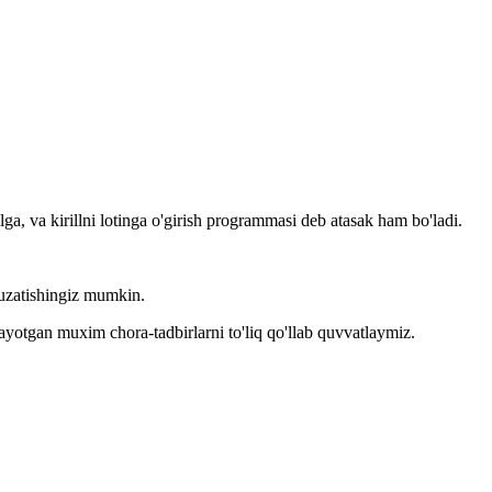
llga, va kirillni lotinga o'girish programmasi deb atasak ham bo'ladi.
kuzatishingiz mumkin.
layotgan muxim chora-tadbirlarni to'liq qo'llab quvvatlaymiz.