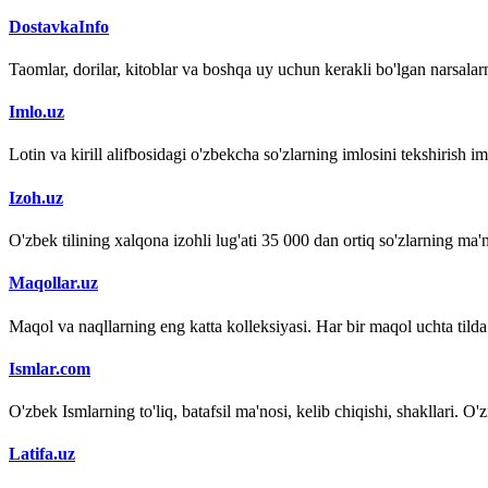
DostavkaInfo
Taomlar, dorilar, kitoblar va boshqa uy uchun kerakli bo'lgan narsalarn
Imlo.uz
Lotin va kirill alifbosidagi o'zbekcha so'zlarning imlosini tekshirish 
Izoh.uz
O'zbek tilining xalqona izohli lug'ati 35 000 dan ortiq so'zlarning ma'no
Maqollar.uz
Maqol va naqllarning eng katta kolleksiyasi. Har bir maqol uchta tilda (
Ismlar.com
O'zbek Ismlarning to'liq, batafsil ma'nosi, kelib chiqishi, shakllari. O'
Latifa.uz