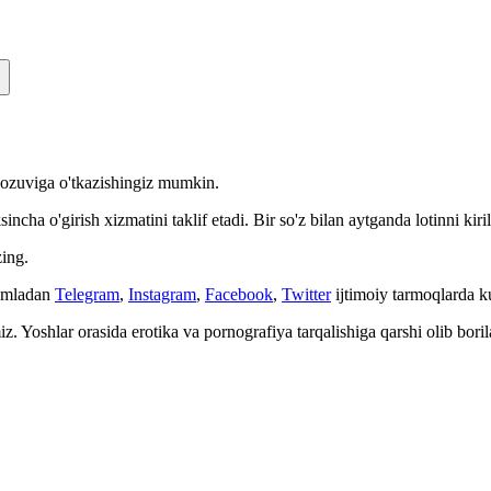
n yozuviga o'tkazishingiz mumkin.
cha o'girish xizmatini taklif etadi. Bir so'z bilan aytganda lotinni kiri
ing.
Jumladan
Telegram
,
Instagram
,
Facebook
,
Twitter
ijtimoiy tarmoqlarda 
. Yoshlar orasida erotika va pornografiya tarqalishiga qarshi olib bori