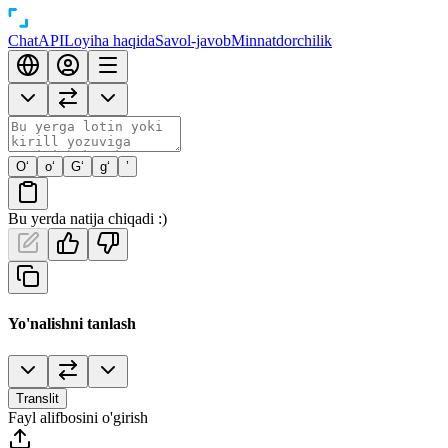
Chat
API
Loyiha haqida
Savol-javob
Minnatdorchilik
O‘
o‘
G‘
g‘
’
Bu yerda natija chiqadi :)
Yo'nalishni tanlash
Translit
Fayl alifbosini o'girish