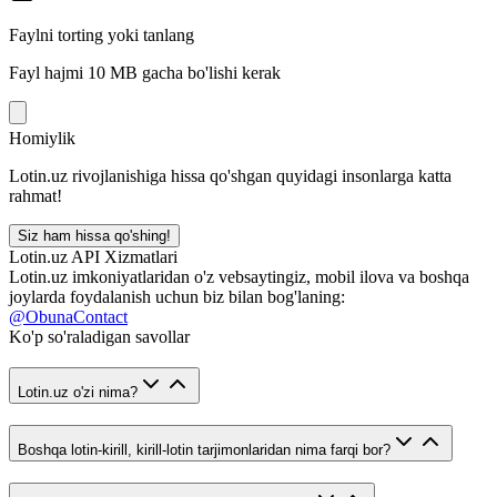
Faylni torting yoki tanlang
Fayl hajmi 10 MB gacha bo'lishi kerak
Homiylik
Lotin.uz rivojlanishiga hissa qo'shgan quyidagi insonlarga katta
rahmat!
Siz ham hissa qo'shing!
Lotin.uz API Xizmatlari
Lotin.uz imkoniyatlaridan o'z vebsaytingiz, mobil ilova va boshqa
joylarda foydalanish uchun biz bilan bog'laning:
@ObunaContact
Ko'p so'raladigan savollar
Lotin.uz o'zi nima?
Boshqa lotin-kirill, kirill-lotin tarjimonlaridan nima farqi bor?