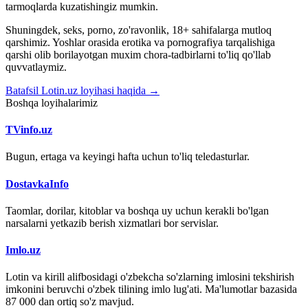
tarmoqlarda kuzatishingiz mumkin.
Shuningdek, seks, porno, zo'ravonlik, 18+ sahifalarga mutloq
qarshimiz. Yoshlar orasida erotika va pornografiya tarqalishiga
qarshi olib borilayotgan muxim chora-tadbirlarni to'liq qo'llab
quvvatlaymiz.
Batafsil Lotin.uz loyihasi haqida →
Boshqa loyihalarimiz
TVinfo.uz
Bugun, ertaga va keyingi hafta uchun to'liq teledasturlar.
DostavkaInfo
Taomlar, dorilar, kitoblar va boshqa uy uchun kerakli bo'lgan
narsalarni yetkazib berish xizmatlari bor servislar.
Imlo.uz
Lotin va kirill alifbosidagi o'zbekcha so'zlarning imlosini tekshirish
imkonini beruvchi o'zbek tilining imlo lug'ati. Ma'lumotlar bazasida
87 000 dan ortiq so'z mavjud.