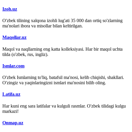
Izoh.uz
O'zbek tilining xalqona izohli lug'ati 35 000 dan ortiq so'zlarning
ma'nolari ibora va misollar bilan keltirilgan.
Maqollar.uz
Maqol va naqllarning eng katta kolleksiyasi. Har bir maqol uchta
tilda (o'zbek, rus, ingliz).
Ismlar.com
O'zbek Ismlarning to'liq, batafsil ma'nosi, kelib chiqishi, shakllari.
O'zingiz va yaqinlaringizni ismlari ma'nosini bilib oling.
Latifa.uz
Har kuni eng sara latifalar va kulguli rasmlar. O'zbek tilidagi kulgu
markazi!
Onmap.uz