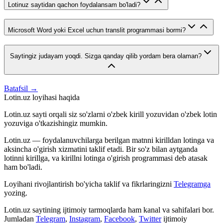
Lotinuz saytidan qachon foydalansam bo'ladi?
Microsoft Word yoki Excel uchun translit programmasi bormi?
Saytingiz judayam yoqdi. Sizga qanday qilib yordam bera olaman?
Batafsil →
Lotin.uz loyihasi haqida
Lotin.uz sayti orqali siz so'zlarni o'zbek kirill yozuvidan o'zbek lotin
yozuviga o'tkazishingiz mumkin.
Lotin.uz — foydalanuvchilarga berilgan matnni kirilldan lotinga va
aksincha o'girish xizmatini taklif etadi. Bir so'z bilan aytganda
lotinni kirillga, va kirillni lotinga o'girish programmasi deb atasak
ham bo'ladi.
Loyihani rivojlantirish bo'yicha taklif va fikrlaringizni
Telegramga
yozing.
Lotin.uz saytining ijtimoiy tarmoqlarda ham kanal va sahifalari bor.
Jumladan
Telegram
,
Instagram
,
Facebook
,
Twitter
ijtimoiy